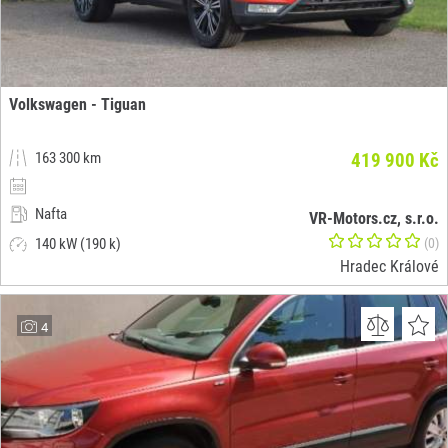
Volkswagen - Tiguan
163 300 km
419 900 Kč
Nafta
VR-Motors.cz, s.r.o.
140 kW (190 k)
(0)
Hradec Králové
4