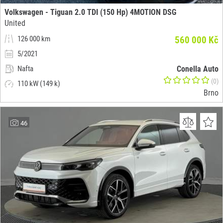
Volkswagen - Tiguan 2.0 TDI (150 Hp) 4MOTION DSG
United
126 000 km
560 000 Kč
5/2021
Nafta
Conella Auto
(0)
110 kW (149 k)
Brno
46