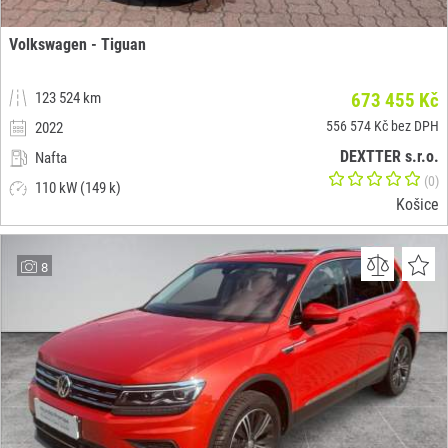
Volkswagen - Tiguan
123 524 km
673 455 Kč
556 574 Kč bez DPH
2022
DEXTTER s.r.o.
Nafta
(0)
110 kW (149 k)
Košice
8