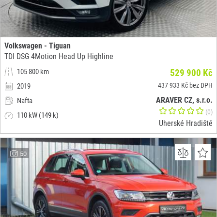
Volkswagen - Tiguan
TDI DSG 4Motion Head Up Highline
105 800 km
529 900 Kč
437 933 Kč bez DPH
2019
ARAVER CZ, s.r.o.
Nafta
(0)
110 kW (149 k)
Uherské Hradiště
50