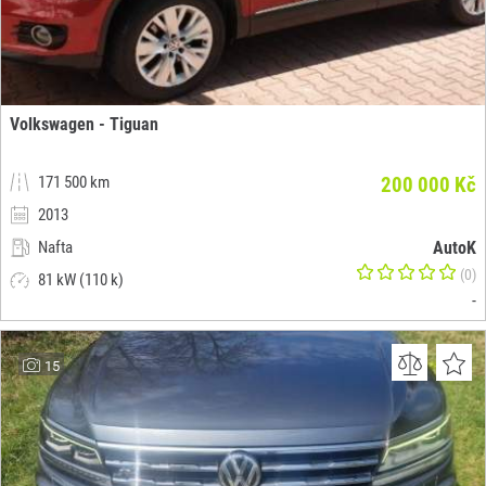
Volkswagen - Tiguan
171 500 km
200 000 Kč
2013
Nafta
AutoK
(0)
81 kW (110 k)
-
15