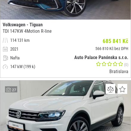
Volkswagen - Tiguan
TDI 147KW 4Motion R-line
114 131 km
685 841 Kč
566 810 Kč bez DPH
2021
Auto Palace Panónska s.r.o.
Nafta
(0)
147 kW (199 k)
Bratislava
27