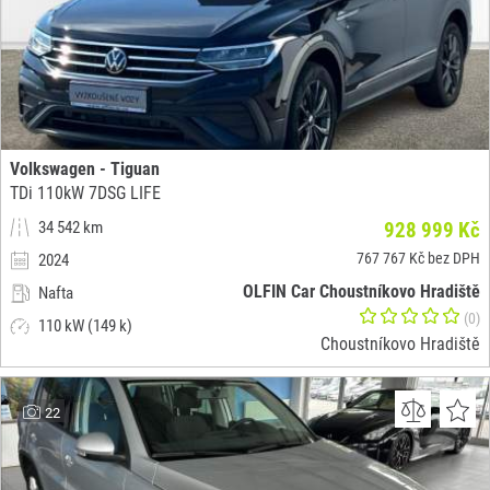
Volkswagen - Tiguan
TDi 110kW 7DSG LIFE
34 542 km
928 999 Kč
767 767 Kč bez DPH
2024
OLFIN Car Choustníkovo Hradiště
Nafta
(0)
110 kW (149 k)
Choustníkovo Hradiště
22