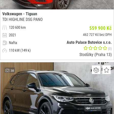
Volkswagen - Tiguan
TDI HIGHLINE DSG PANO
120 600 km
559 900 Kč
462 727 Kč bez DPH
2021
Auto Palace Butovice s.r.o.
Nafta
(0)
110 kW (149 k)
Stodůlky (Praha 13)
38