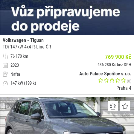
Volkswagen - Tiguan
TDi 147kW 4x4 R-Line ČR
76 170 km
769 900 Kč
636 280 Kč bez DPH
2023
Auto Palace Spořilov s.r.o.
Nafta
(0)
147 kW (199 k)
Praha 4
21