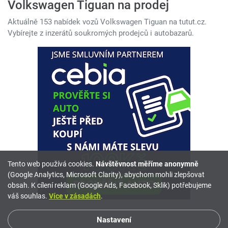
Volkswagen Tiguan na prodej
Aktuálně 153 nabídek vozů Volkswagen Tiguan na tutut.cz.
Vybírejte z inzerátů soukromých prodejců i autobazarů.
Tento web používá cookies.
Návštěvnost měříme anonymně
(Google Analytics, Microsoft Clarity), abychom mohli zlepšovat
obsah. K cílení reklam (Google Ads, Facebook, Sklik) potřebujeme
váš souhlas.
Více v zásadách
.
Nastavení