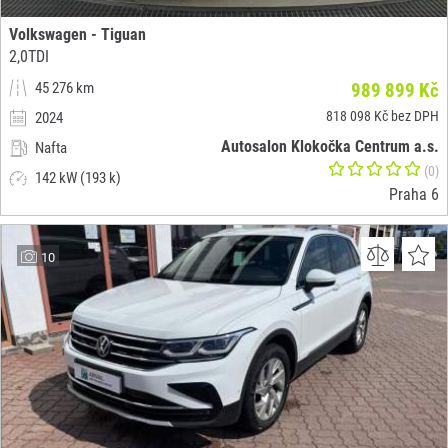
Volkswagen - Tiguan
2,0TDI
45 276 km
989 899 Kč
818 098 Kč bez DPH
2024
Autosalon Klokočka Centrum a.s.
Nafta
(0)
142 kW (193 k)
Praha 6
10