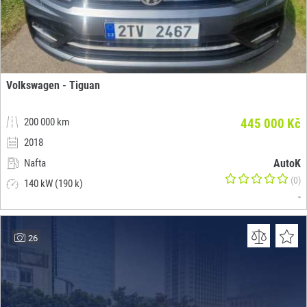
Volkswagen - Tiguan
200 000 km
445 000 Kč
2018
Nafta
AutoK
(0)
140 kW (190 k)
-
26