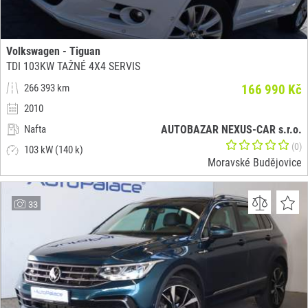
Volkswagen - Tiguan
TDI 103KW TAŽNÉ 4X4 SERVIS
266 393 km
166 990 Kč
2010
Nafta
AUTOBAZAR NEXUS-CAR s.r.o.
(0)
103 kW (140 k)
Moravské Budějovice
33