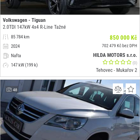
Volkswagen - Tiguan
2.0TDI 147kW 4x4 R-Line Tažné
85 784 km
850 000 Kč
702 479 Kč bez DPH
2024
HILDA MOTORS s.r.o.
Nafta
(0)
147 kW (199 k)
Tehovec - Mukařov 2
48