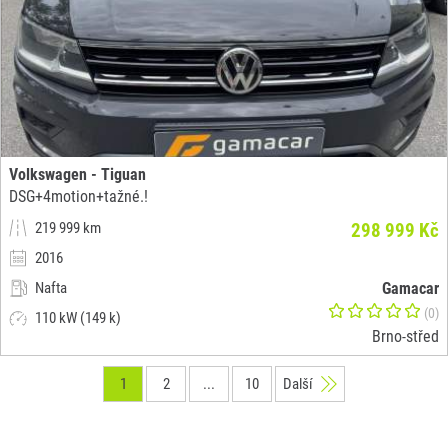
Volkswagen - Tiguan
DSG+4motion+tažné.!
219 999 km
298 999 Kč
2016
Nafta
Gamacar
(0)
110 kW (149 k)
Brno-střed
1
2
...
10
Další