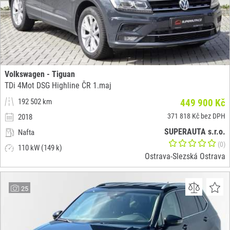
Volkswagen - Tiguan
TDi 4Mot DSG Highline ČR 1.maj
192 502 km
449 900 Kč
371 818 Kč bez DPH
2018
SUPERAUTA s.r.o.
Nafta
(0)
110 kW (149 k)
Ostrava-Slezská Ostrava
25