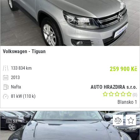
Volkswagen - Tiguan
133 834 km
259 900 Kč
2013
Nafta
AUTO HRAZDIRA s.r.o.
(0)
81 kW (110 k)
Blansko 1
53