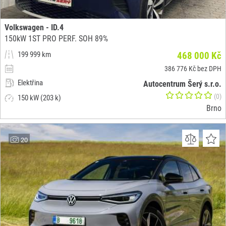
Volkswagen - ID.4
150kW 1ST PRO PERF. SOH 89%
199 999 km
468 000 Kč
386 776 Kč bez DPH
Elektřina
Autocentrum Šerý s.r.o.
(0)
150 kW (203 k)
Brno
20