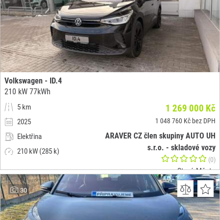
Volkswagen - ID.4
210 kW 77kWh
5 km
1 269 000 Kč
1 048 760 Kč bez DPH
2025
ARAVER CZ člen skupiny AUTO UH
Elektřina
s.r.o. - skladové vozy
210 kW (285 k)
(0)
Staré Město
30