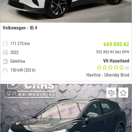
Volkswagen - ID.4
111 275 km
669 000 Kč
552 892 Kč bez DPH
2022
Vít Hauerland
Elektřina
(0)
150 kW (203 k)
Havřice - Uherský Brod
77