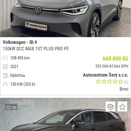
Volkswagen - ID.4
150kW DCC MAX 1ST PLUS PRO PF.
108 405 km
668 000 Kč
552 066 Kč bez DPH
2021
Autocentrum Šerý s.r.o.
Elektřina
(0)
150 kW (203 k)
Brno
50