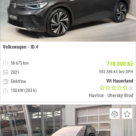
Volkswagen - ID.4
58 673 km
718 000 Kč
593 388 Kč bez DPH
2021
Vít Hauerland
Elektřina
(0)
150 kW (203 k)
Havřice - Uherský Brod
16