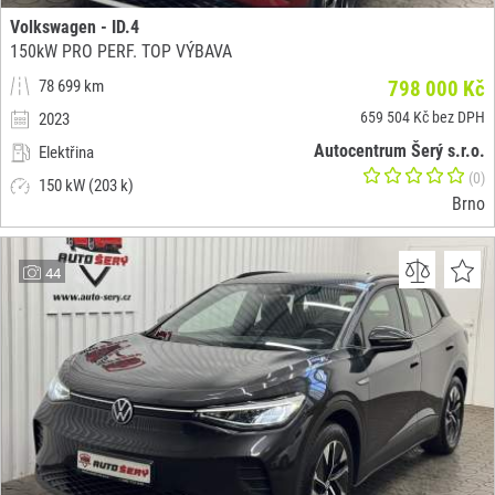
Volkswagen - ID.4
150kW PRO PERF. TOP VÝBAVA
78 699 km
798 000 Kč
659 504 Kč bez DPH
2023
Autocentrum Šerý s.r.o.
Elektřina
(0)
150 kW (203 k)
Brno
44