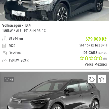
Volkswagen - ID.4
150kW / ALU 19'' SoH 95.0%
88 844 km
679 000 Kč
561 157 Kč bez DPH
2022
D1 CARS s.r.o.
Elektřina
(0)
150 kW (203 k)
Velké Meziříčí
45