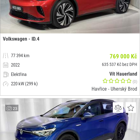
Volkswagen - ID.4
77 394 km
769 000 Kč
635 537 Kč bez DPH
2022
Vít Hauerland
Elektřina
(0)
220 kW (299 k)
Havřice - Uherský Brod
23