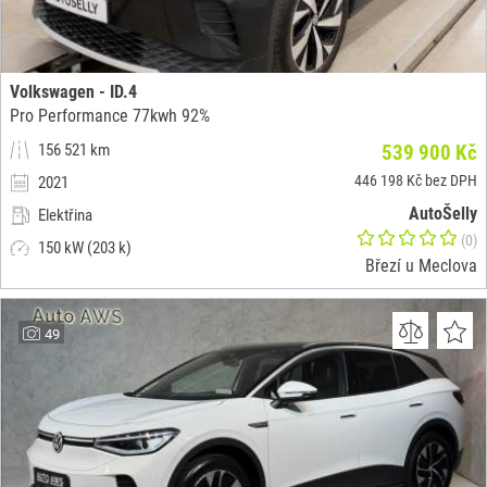
Volkswagen - ID.4
Pro Performance 77kwh 92%
156 521 km
539 900 Kč
446 198 Kč bez DPH
2021
AutoŠelly
Elektřina
(0)
150 kW (203 k)
Březí u Meclova
49