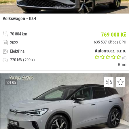
Volkswagen - ID.4
70 804 km
769 000 Kč
635 537 Kč bez DPH
2022
Autorro.cz, s.r.o.
Elektřina
(0)
220 kW (299 k)
Brno
50