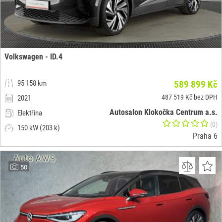
Volkswagen - ID.4
95 158 km
589 899 Kč
487 519 Kč bez DPH
2021
Autosalon Klokočka Centrum a.s.
Elektřina
(0)
150 kW (203 k)
Praha 6
50