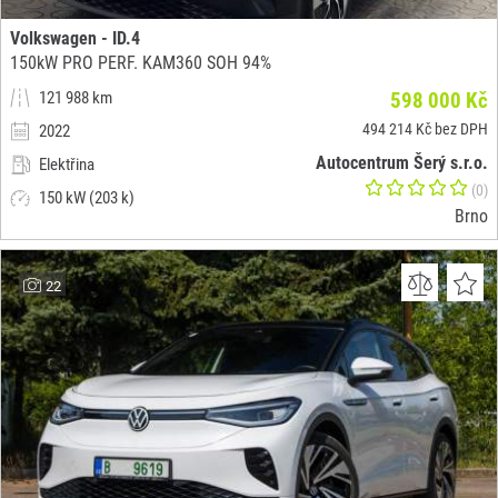
Volkswagen - ID.4
150kW PRO PERF. KAM360 SOH 94%
121 988 km
598 000 Kč
494 214 Kč bez DPH
2022
Autocentrum Šerý s.r.o.
Elektřina
(0)
150 kW (203 k)
Brno
22