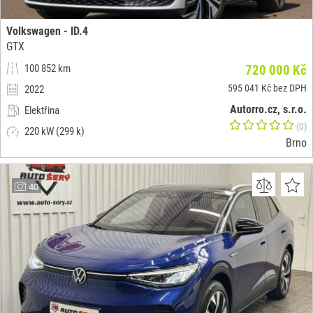
Volkswagen - ID.4
GTX
100 852 km
720 000 Kč
595 041 Kč bez DPH
2022
Autorro.cz, s.r.o.
Elektřina
(0)
220 kW (299 k)
Brno
40