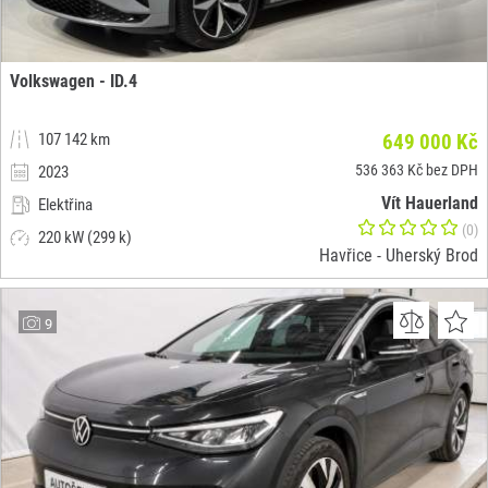
Volkswagen - ID.4
107 142 km
649 000 Kč
536 363 Kč bez DPH
2023
Vít Hauerland
Elektřina
(0)
220 kW (299 k)
Havřice - Uherský Brod
9