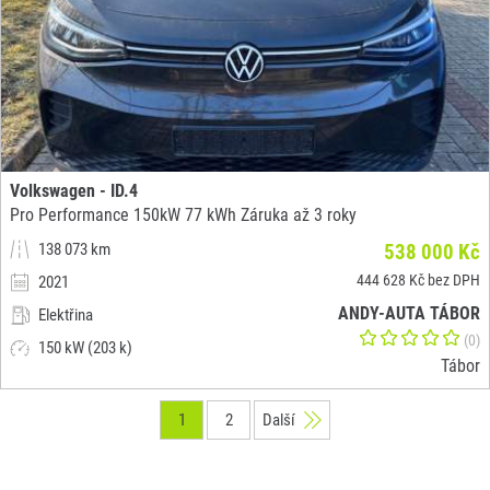
Volkswagen - ID.4
Pro Performance 150kW 77 kWh Záruka až 3 roky
138 073 km
538 000 Kč
444 628 Kč bez DPH
2021
ANDY-AUTA TÁBOR
Elektřina
(0)
150 kW (203 k)
Tábor
1
2
Další