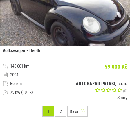
Volkswagen - Beetle
148 881 km
59 000 Kč
2004
Benzín
AUTOBAZAR PATAKI, s.r.o.
(0)
75 kW (101 k)
Slaný
1
2
Další