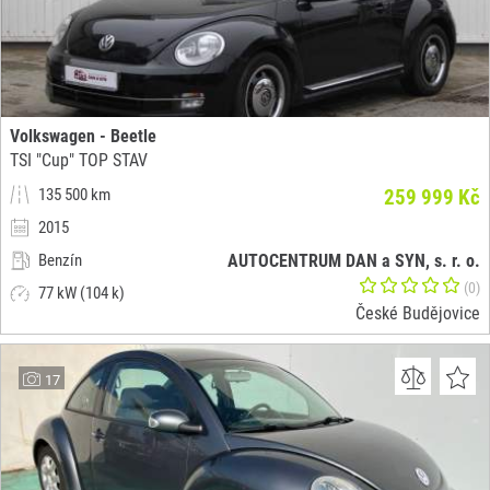
Volkswagen - Beetle
TSI "Cup" TOP STAV
135 500 km
259 999 Kč
2015
Benzín
AUTOCENTRUM DAN a SYN, s. r. o.
(0)
77 kW (104 k)
České Budějovice
17