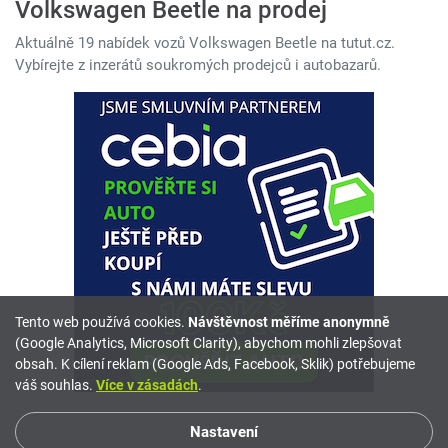
Volkswagen Beetle na prodej
Aktuálně 19 nabídek vozů Volkswagen Beetle na tutut.cz.
Vybírejte z inzerátů soukromých prodejců i autobazarů.
Tento web používá cookies.
Návštěvnost měříme anonymně
(Google Analytics, Microsoft Clarity), abychom mohli zlepšovat
obsah. K cílení reklam (Google Ads, Facebook, Sklik) potřebujeme
váš souhlas.
Více v zásadách
.
Nastavení