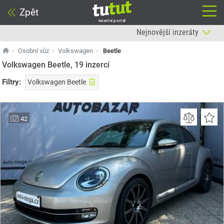
Zpět
Inzertní portál
Osobní vůz
Volkswagen
Beetle
Volkswagen Beetle, 19
inzercí
Filtry:
Volkswagen Beetle
42