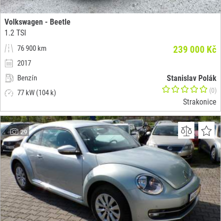
Volkswagen - Beetle
1.2 TSI
76 900 km
239 000 Kč
2017
Benzín
Stanislav Polák
(0)
77 kW (104 k)
Strakonice
29