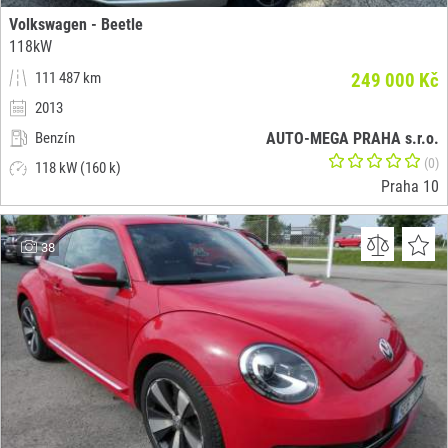
Volkswagen - Beetle
118kW
111 487 km
249 000 Kč
2013
Benzín
AUTO-MEGA PRAHA s.r.o.
(0)
118 kW (160 k)
Praha 10
38