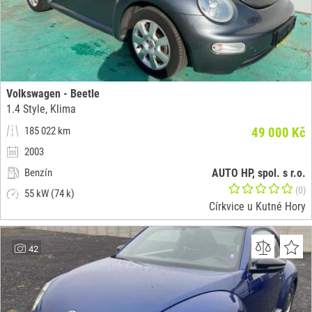
Volkswagen - Beetle
1.4 Style, Klima
185 022 km
49 000 Kč
2003
Benzín
AUTO HP, spol. s r.o.
(0)
55 kW (74 k)
Církvice u Kutné Hory
42