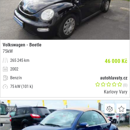
Volkswagen - Beetle
75kW
265 245 km
46 000 Kč
2002
Benzín
autohlavaty.cz
(0)
75 kW (101 k)
Karlovy Vary
14