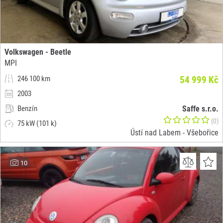
Volkswagen - Beetle
MPI
246 100 km
54 999 Kč
2003
Benzín
Saffe s.r.o.
(0)
75 kW (101 k)
Ústí nad Labem - Všebořice
10