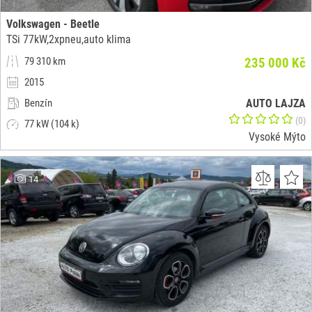
Volkswagen - Beetle
TSi 77kW,2xpneu,auto klima
79 310 km
235 000 Kč
2015
Benzín
AUTO LAJZA
(0)
77 kW (104 k)
Vysoké Mýto
14