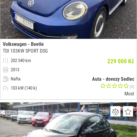
Volkswagen - Beetle
TDI 103KW SPORT DSG
202 540 km
229 000 Kč
2013
Nafta
Auta - dovozy Sedlec
(0)
103 kW (140 k)
Most
25