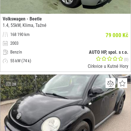
Volkswagen - Beetle
1.4, 55kW, Klima, Tažné
168 190 km
79 000 Kč
2003
Benzín
AUTO HP, spol. s r.o.
(0)
55 kW (74 k)
Církvice u Kutné Hory
28