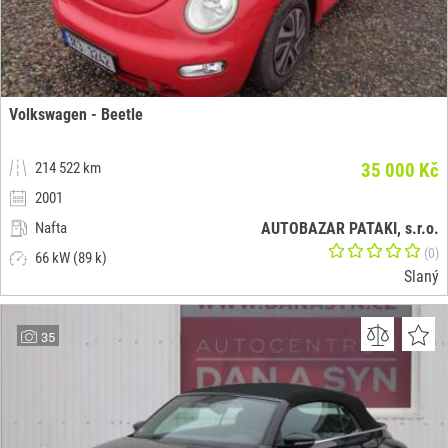
Volkswagen - Beetle
214 522 km
35 000 Kč
2001
Nafta
AUTOBAZAR PATAKI, s.r.o.
(0)
66 kW (89 k)
Slaný
35