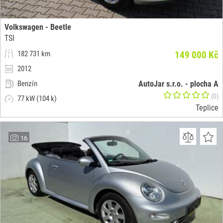
Volkswagen - Beetle
TSI
182 731 km
149 000 Kč
2012
Benzín
AutoJar s.r.o. - plocha A
(0)
77 kW (104 k)
Teplice
16