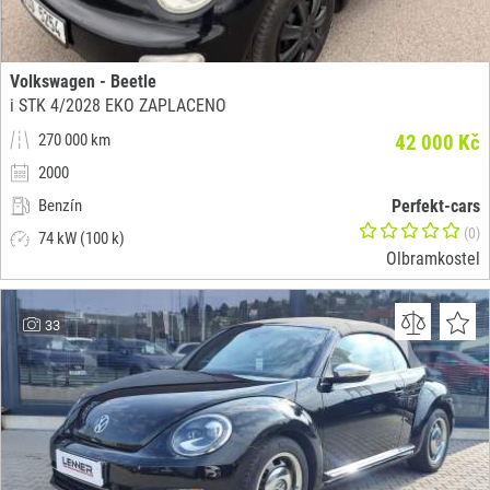
Volkswagen - Beetle
i STK 4/2028 EKO ZAPLACENO
270 000 km
42 000 Kč
2000
Benzín
Perfekt-cars
(0)
74 kW (100 k)
Olbramkostel
33