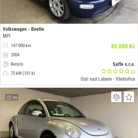
Volkswagen - Beetle
MPI
147 000 km
85 000 Kč
2004
Benzín
Saffe s.r.o.
(0)
75 kW (101 k)
Ústí nad Labem - Všebořice
29