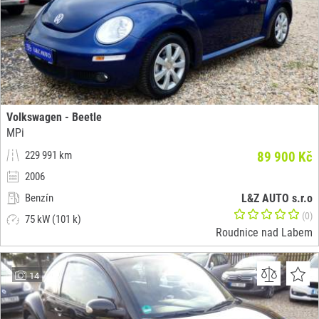
Volkswagen - Beetle
MPi
229 991 km
89 900 Kč
2006
Benzín
L&Z AUTO s.r.o
(0)
75 kW (101 k)
Roudnice nad Labem
14