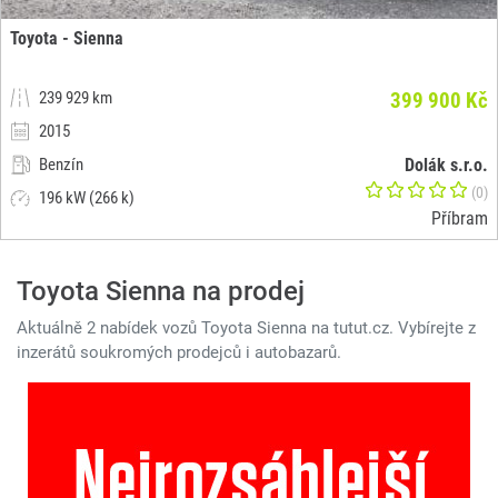
Toyota - Sienna
239 929 km
399 900 Kč
2015
Benzín
Dolák s.r.o.
(0)
196 kW (266 k)
Příbram
Toyota Sienna na prodej
Aktuálně 2 nabídek vozů Toyota Sienna na tutut.cz. Vybírejte z
inzerátů soukromých prodejců i autobazarů.