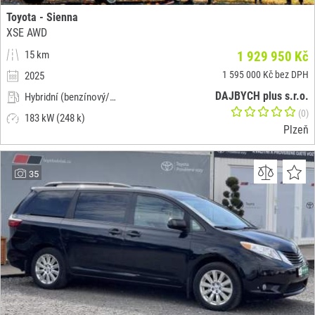
Toyota - Sienna
XSE AWD
15 km
1 929 950 Kč
1 595 000 Kč bez DPH
2025
DAJBYCH plus s.r.o.
Hybridní (benzínový/elektrický)
(0)
183 kW (248 k)
Plzeň
35