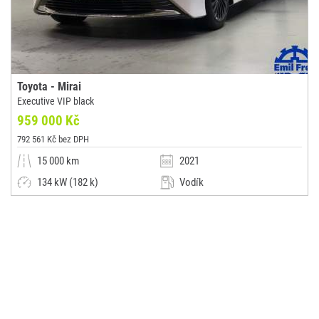
Toyota - Mirai
Executive VIP black
959 000 Kč
792 561 Kč bez DPH
15 000 km
2021
134 kW (182 k)
Vodík
Automatická
Limuzína
Emil Frey ČR, s.r.o. - nové vozy Toyota - Černý Most
(0x)
Praha 9 - Černý Most