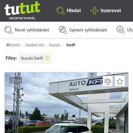
Hledat
Inzerovat
INZERTNÍ PORTÁL
Nové vyhledávání
Upravit vyhledávání
Ulo
Domů
Osobní vůz
Suzuki
Swift
Filtry:
Suzuki Swift
32