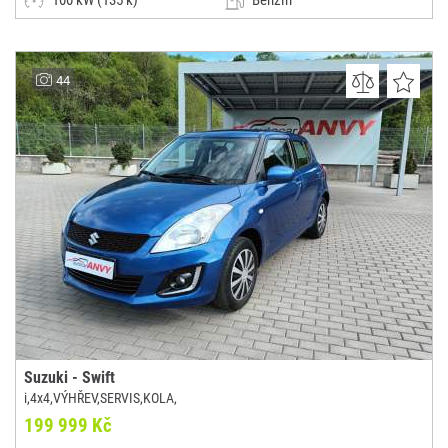
100 kW (135 k)
Benzín
Manuální
Malý vůz
UH CAR
44
(0x)
Uherské Hradiště
Suzuki - Swift
i,4x4,VÝHŘEV,SERVIS,KOLA,
199 999 Kč