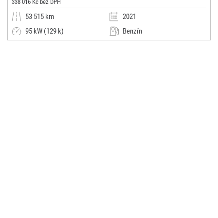
338 016 Kč bez DPH
53 515 km
2021
95 kW (129 k)
Benzín
Manuální
Malý vůz
UH CAR
(0x)
Uherské Hradiště