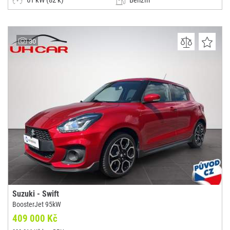
61 kW (82 k)
Benzín
Manuální
Malý vůz
UH CAR
30
(0x)
Uherské Hradiště
Suzuki - Swift
BoosterJet 95kW
409 000 Kč