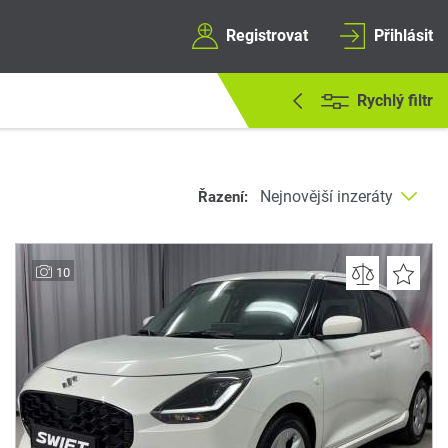
Registrovat
Přihlásit
Rychlý filtr
Řazení:
10