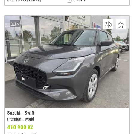
103 kW (140 k)
Benzín
Manuální
Malý vůz
UH CAR
6
(0x)
Uherské Hradiště
Suzuki - Swift
Premium Hybrid
410 900 Kč