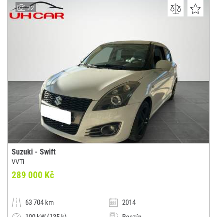
CARTec motor, s.r.o.
22
(0x)
Brno
Suzuki - Swift
VVTi
289 000 Kč
63 704 km
2014