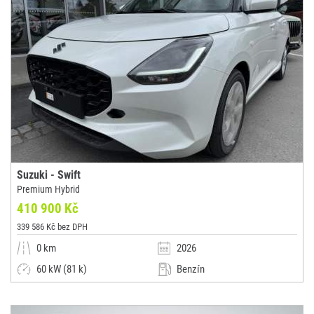
Suzuki - Swift
Premium Hybrid
410 900 Kč
339 586 Kč bez DPH
0 km
2026
60 kW (81 k)
Benzín
Manuální
Malý vůz