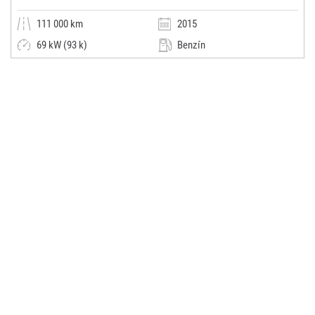
111 000 km
2015
69 kW (93 k)
Benzín
Manuální
Malý vůz
AUTOCAR ANVY s.r.o.
(0x)
Uherský Brod - Havřice