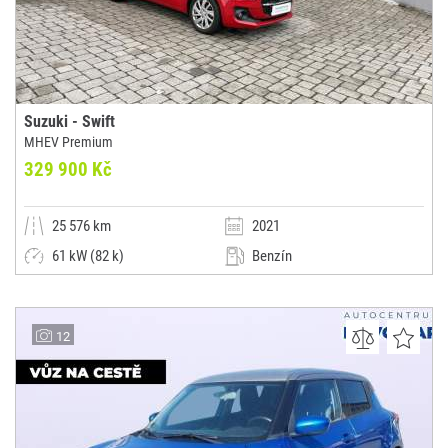
Suzuki - Swift
MHEV Premium
329 900 Kč
25 576 km
2021
61 kW (82 k)
Benzín
Manuální
Malý vůz
Suzuki Louwman
12
(0x)
Dubno - Příbram 1