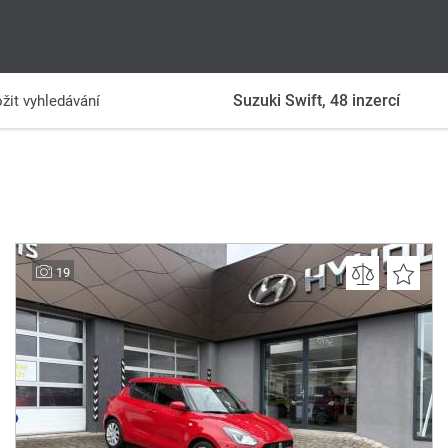
Suzuki Swift,
48
inzercí
žit vyhledávání
19