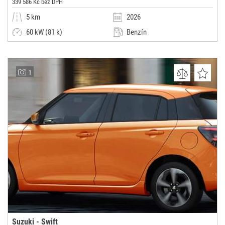
339 586 Kč bez DPH
5 km
2026
60 kW (81 k)
Benzín
Manuální
Malý vůz
CARTec motor, s.r.o.
1
(0x)
Brno
Suzuki - Swift