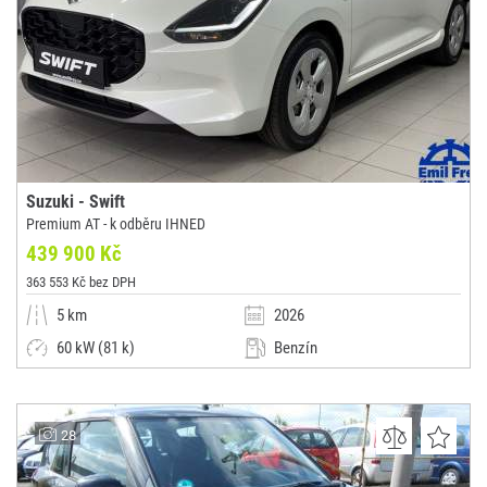
Suzuki - Swift
Premium AT - k odběru IHNED
439 900 Kč
363 553 Kč bez DPH
5 km
2026
60 kW (81 k)
Benzín
Automatická
Malý vůz
Emil Frey ČR, s.r.o. - nové vozy Suzuki - Pekařská
28
(0x)
Praha 5 - Stodůlky