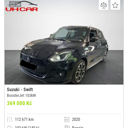
AUTOBAZAR Sprint Konecchlumí
26
(0x)
Konecchlumí
Suzuki - Swift
BoosterJet 103kW
369 000 Kč
112 671 km
2020