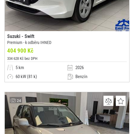
Suzuki - Swift
Premium - k odběru IHNED
404 900 Kč
334 628 Kč bez DPH
5 km
2026
60 kW (81 k)
Benzín
Manuální
Malý vůz
Emil Frey ČR, s.r.o. - nové vozy Suzuki - Pekařská
24
(0x)
Praha 5 - Stodůlky