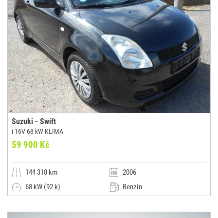
Suzuki - Swift
i 16V 68 kW KLIMA
59 900 Kč
144 318 km
2006
68 kW (92 k)
Benzín
Manuální
Malý vůz