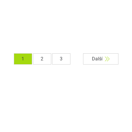
1
2
3
Další