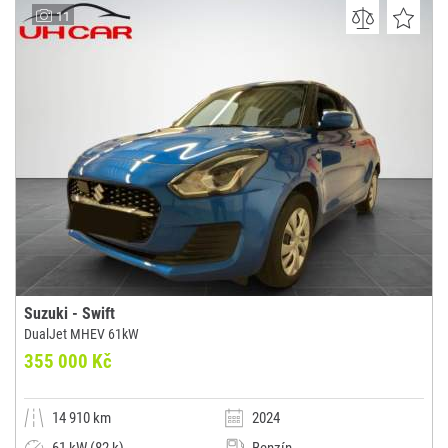
CARTec motor, s.r.o.
11
(0x)
Brno
Suzuki - Swift
DualJet MHEV 61kW
355 000 Kč
14 910 km
2024