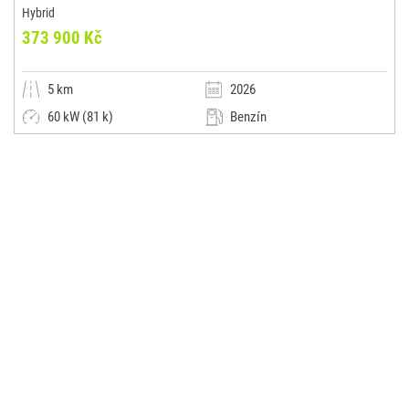
Hybrid
373 900 Kč
5 km
2026
60 kW (81 k)
Benzín
Manuální
Malý vůz
AUTOSALÓN JIŘÍ SOUČEK
(0x)
Jindřichův Hradec