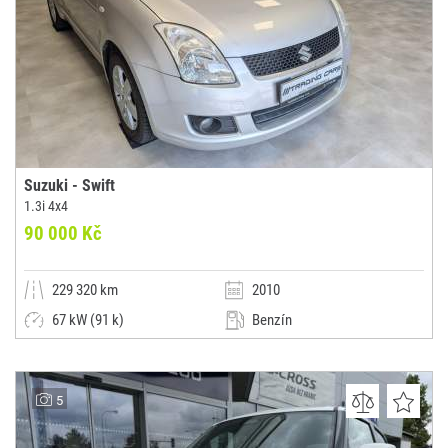
Suzuki - Swift
1.3i 4x4
90 000 Kč
229 320 km
2010
67 kW (91 k)
Benzín
Manuální
Malý vůz
Trading Cars s.r.o.
5
(0x)
Rožnov pod Radhoštěm