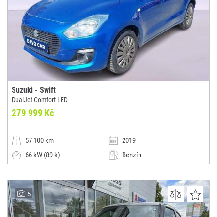
Suzuki - Swift
DualJet Comfort LED
279 999 Kč
57 100 km
2019
66 kW (89 k)
Benzín
Manuální
Malý vůz
AUTOCENTRUM DAVO CAR
5
(0x)
Olbramovice u Votic