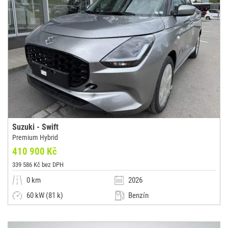
Suzuki - Swift
Premium Hybrid
410 900 Kč
339 586 Kč bez DPH
0 km
2026
60 kW (81 k)
Benzín
Manuální
Malý vůz