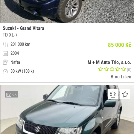
Suzuki - Grand Vitara
TD XL-7
201 000 km
85 000 Kč
2004
Nafta
M + M Auto Trio, s.r.o.
(0)
80 kW (108 k)
Brno Líšeň
26