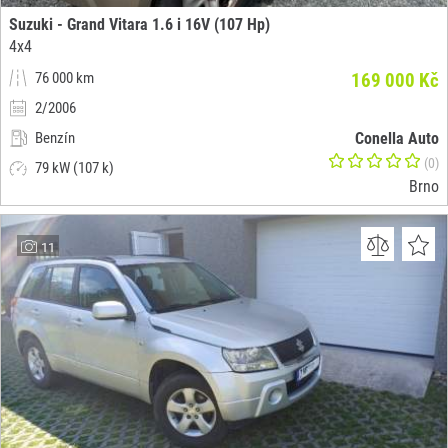
Suzuki - Grand Vitara 1.6 i 16V (107 Hp)
4x4
76 000 km
169 000 Kč
2/2006
Benzín
Conella Auto
(0)
79 kW (107 k)
Brno
11