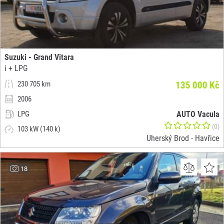
Suzuki - Grand Vitara
i + LPG
230 705 km
135 000 Kč
2006
LPG
AUTO Vacula
(0)
103 kW (140 k)
Uherský Brod - Havřice
18