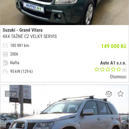
Suzuki - Grand Vitara
4X4 TAŽNÉ CZ VELKÝ SERVIS
185 981 km
149 000 Kč
2006
Nafta
Auto A1 s.r.o.
(0)
95 kW (129 k)
Olomouc
27