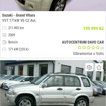
Suzuki - Grand Vitara
VVT 171kW V6 CZ Aut.
211 892 km
199 999 Kč
2009
Benzín
AUTOCENTRUM DAVO CAR
(0)
171 kW (232 k)
Olbramovice u Votic
17