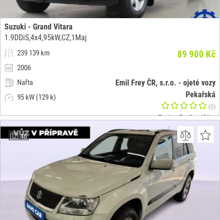
Suzuki - Grand Vitara
1.9DDiS,4x4,95kW,CZ,1Maj
239 139 km
89 900 Kč
2006
Nafta
Emil Frey ČR, s.r.o. - ojeté vozy
Pekařská
95 kW (129 k)
(0)
Praha 5 - Stodůlky
46