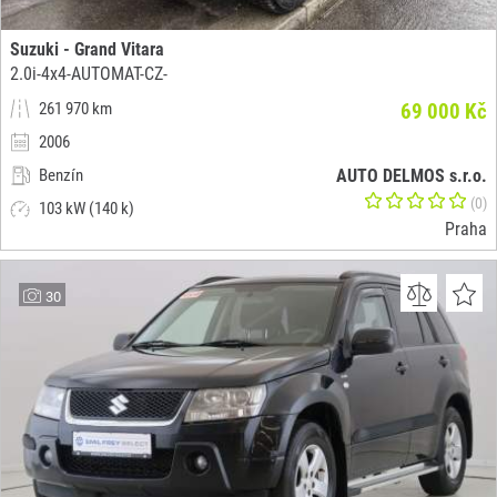
Suzuki - Grand Vitara
2.0i-4x4-AUTOMAT-CZ-
261 970 km
69 000 Kč
2006
Benzín
AUTO DELMOS s.r.o.
(0)
103 kW (140 k)
Praha
30