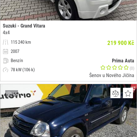
Suzuki - Grand Vitara
4x4
115 240 km
219 900 Kč
2007
Benzín
Prima Auta
(0)
78 kW (106 k)
Šenov u Nového Jičína
15