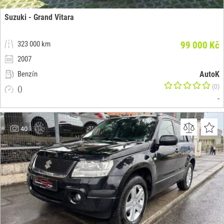
Suzuki - Grand Vitara
323 000 km
99 000 Kč
2007
Benzín
AutoK
(0)
()
-
40