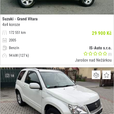
Suzuki - Grand Vitara
4x4 koroze
172 551 km
29 900 Kč
2005
Benzín
IS-Auto s.r.o.
(0)
94 kW (127 k)
Jarošov nad Nežárkou
18