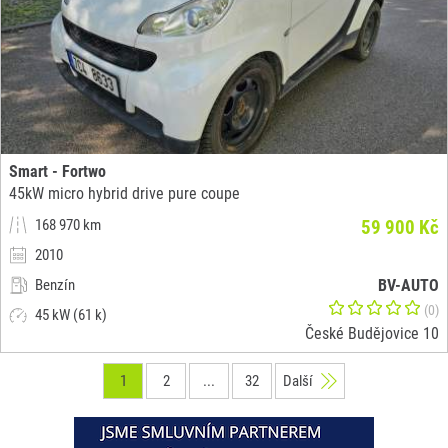
Smart - Fortwo
45kW micro hybrid drive pure coupe
168 970 km
59 900 Kč
2010
Benzín
BV-AUTO
(0)
45 kW (61 k)
České Budějovice 10
1
2
...
32
Další