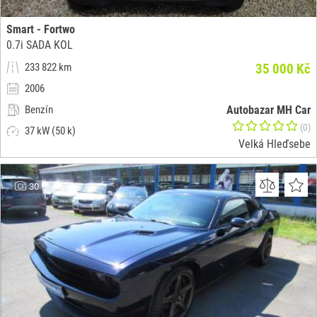
Smart - Fortwo
0.7i SADA KOL
233 822 km
35 000 Kč
2006
Benzín
Autobazar MH Car
(0)
37 kW (50 k)
Velká Hleďsebe
30