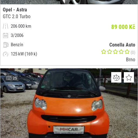
Opel - Astra
GTC 2.0 Turbo
206 000 km
89 000 Kč
3/2006
Benzín
Conella Auto
(0)
125 kW (169 k)
Brno
25