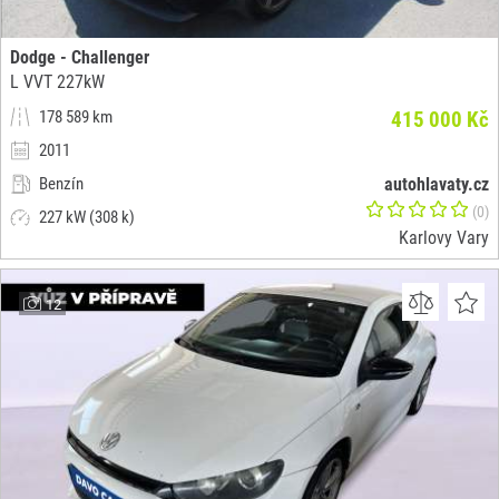
Dodge - Challenger
L VVT 227kW
178 589 km
415 000 Kč
2011
Benzín
autohlavaty.cz
(0)
227 kW (308 k)
Karlovy Vary
12