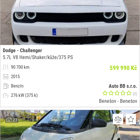
Dodge - Challenger
5.7L V8 Hemi/Shaker/kůže/375 PS
90 700 km
599 990 Kč
2015
Benzín
Auto BB s.r.o.
(0)
276 kW (375 k)
Benešov - Benešov
23