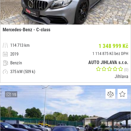
Mercedes-Benz - C-class
114 713 km
1 348 999 Kč
1 114 875 Kč bez DPH
2019
AUTO JIHLAVA s.r.o.
Benzín
(0)
375 kW (509 k)
Jihlava
15