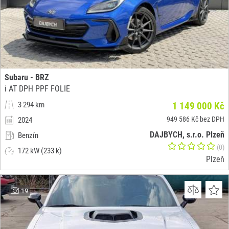
Subaru - BRZ
i AT DPH PPF FOLIE
3 294 km
1 149 000 Kč
949 586 Kč bez DPH
2024
DAJBYCH, s.r.o. Plzeň
Benzín
(0)
172 kW (233 k)
Plzeň
19