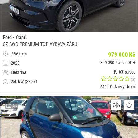
Ford - Capri
CZ AWD PREMIUM TOP VÝBAVA ZÁRU
7 567 km
979 000 Kč
809 090 Kč bez DPH
2025
F. 67 s.r.o.
Elektřina
(0)
250 kW (339 k)
741 01 Nový Jičín
26