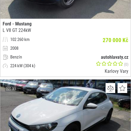
Ford - Mustang
L V8 GT 224kW
102 260 km
270 000 Kč
2008
Benzín
autohlavaty.cz
(0)
224 kW (304 k)
Karlovy Vary
31