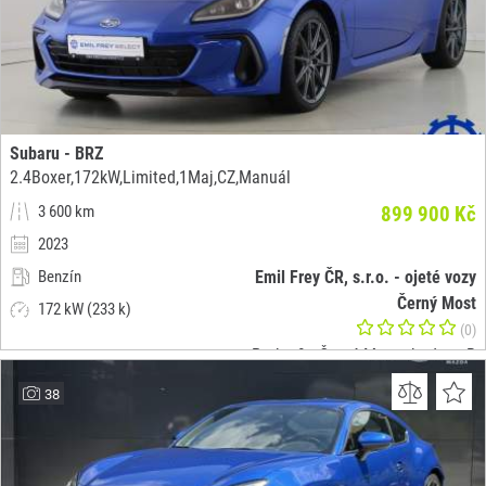
Subaru - BRZ
2.4Boxer,172kW,Limited,1Maj,CZ,Manuál
3 600 km
899 900 Kč
2023
Benzín
Emil Frey ČR, s.r.o. - ojeté vozy
Černý Most
172 kW (233 k)
(0)
Praha 9 - Černý Most - budova B
38