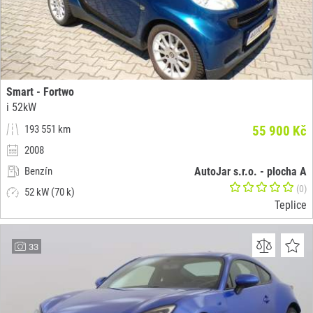
Smart - Fortwo
i 52kW
193 551 km
55 900 Kč
2008
Benzín
AutoJar s.r.o. - plocha A
(0)
52 kW (70 k)
Teplice
33