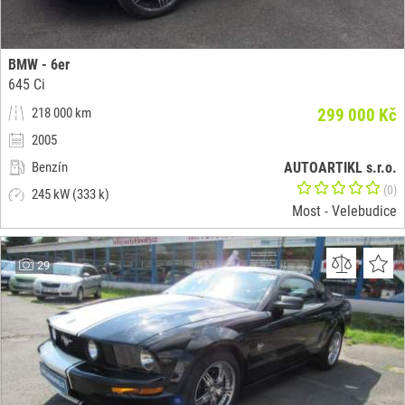
BMW - 6er
645 Ci
218 000 km
299 000 Kč
2005
Benzín
AUTOARTIKL s.r.o.
(0)
245 kW (333 k)
Most - Velebudice
29