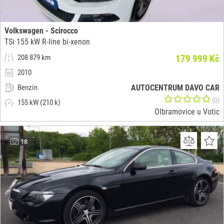
Volkswagen - Scirocco
TSi 155 kW R-line bi-xenon
208 879 km
179 999 Kč
2010
Benzín
AUTOCENTRUM DAVO CAR
(0)
155 kW (210 k)
Olbramovice u Votic
18