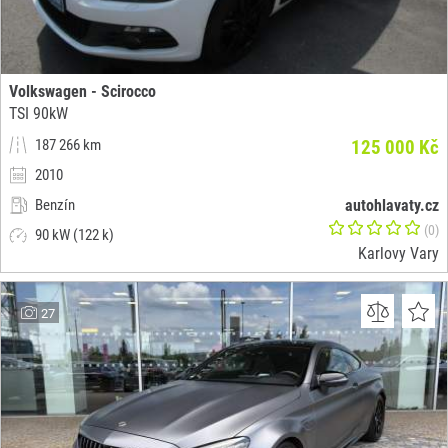
Volkswagen - Scirocco
TSI 90kW
187 266 km
125 000 Kč
2010
Benzín
autohlavaty.cz
(0)
90 kW (122 k)
Karlovy Vary
27