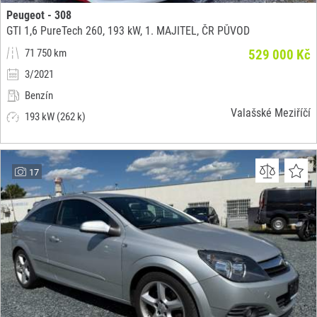
Peugeot - 308
GTI 1,6 PureTech 260, 193 kW, 1. MAJITEL, ČR PŮVOD
71 750 km
529 000 Kč
3/2021
Benzín
Valašské Meziříčí
193 kW (262 k)
17