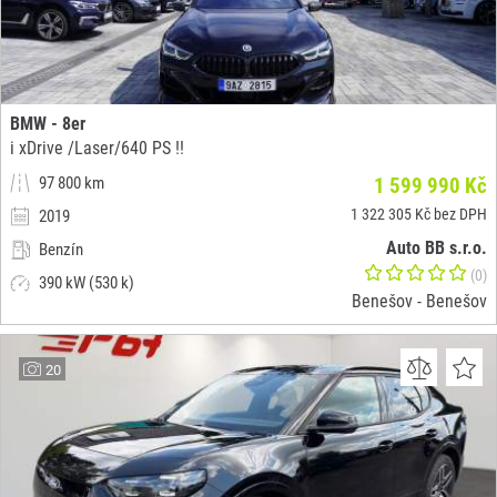
BMW - 8er
i xDrive /Laser/640 PS !!
97 800 km
1 599 990 Kč
1 322 305 Kč bez DPH
2019
Auto BB s.r.o.
Benzín
(0)
390 kW (530 k)
Benešov - Benešov
20