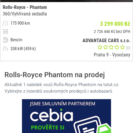
Rolls-Royce - Phantom
360/Vyhřívaná sedadla
175 900 km
3 299 000 Kč
2 726 446 Kč bez DPH
Benzín
ADVANTAGE CARS s.r.o.
(0)
338 kW (459 k)
Praha 9 - Vysočany
Rolls-Royce Phantom na prodej
Aktuálně 1 nabídek vozů Rolls-Royce Phantom na tutut.cz.
Vybírejte z inzerátů soukromých prodejců i autobazarů.