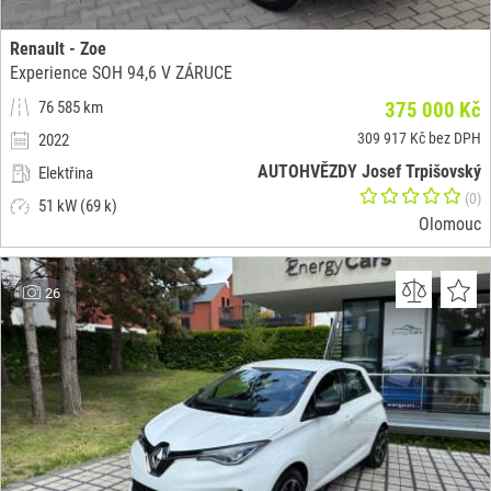
Renault - Zoe
Experience SOH 94,6 V ZÁRUCE
76 585 km
375 000 Kč
309 917 Kč bez DPH
2022
AUTOHVĚZDY Josef Trpišovský
Elektřina
(0)
51 kW (69 k)
Olomouc
26