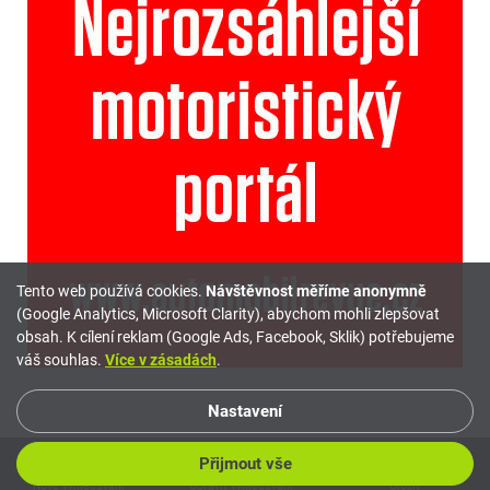
Tento web používá cookies.
Návštěvnost měříme anonymně
(Google Analytics, Microsoft Clarity), abychom mohli zlepšovat
obsah. K cílení reklam (Google Ads, Facebook, Sklik) potřebujeme
váš souhlas.
Více v zásadách
.
Nastavení
Přijmout vše
Nové vyhledávání
Inzerovat
Mé hledání
Upravit vyhledávání
Porovnávač
Uložit
Oblíbené