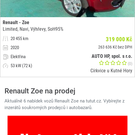
Renault - Zoe
Limited, Navi, Výhřevy, SoH95%
20 455 km
319 000 Kč
263 636 Kč bez DPH
2020
AUTO HP, spol. s r.o.
Elektřina
(0)
53 kW (72 k)
Církvice u Kutné Hory
Renault Zoe na prodej
Aktuálně 6 nabídek vozů Renault Zoe na tutut.cz. Vybírejte z
inzerátů soukromých prodejců i autobazarů.