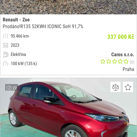
Renault - Zoe
Prodáno!R135 52KWH ICONIC SoH 91,7%
95 466 km
337 000 Kč
2023
Elektřina
Caros s.r.o.
(0)
100 kW (135 k)
Praha
22