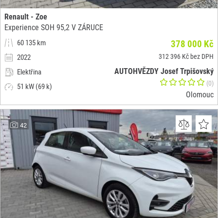
Renault - Zoe
Experience SOH 95,2 V ZÁRUCE
60 135 km
378 000 Kč
312 396 Kč bez DPH
2022
AUTOHVĚZDY Josef Trpišovský
Elektřina
(0)
51 kW (69 k)
Olomouc
42