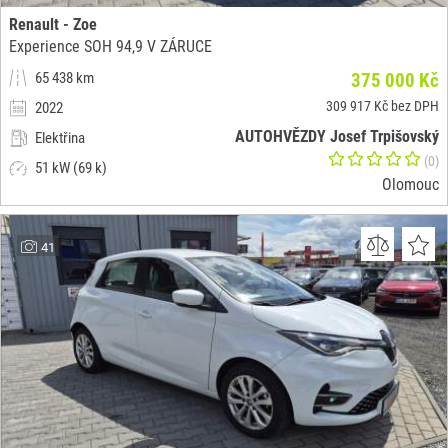
Renault - Zoe
Experience SOH 94,9 V ZÁRUCE
65 438 km
375 000 Kč
309 917 Kč bez DPH
2022
AUTOHVĚZDY Josef Trpišovský
Elektřina
(0)
51 kW (69 k)
Olomouc
41