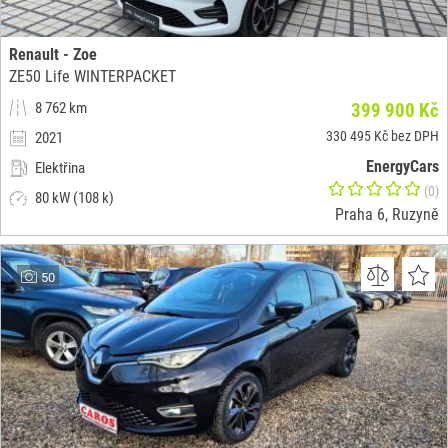
Renault - Zoe
ZE50 Life WINTERPACKET
8 762 km
399 900 Kč
330 495 Kč bez DPH
2021
EnergyCars
Elektřina
(0)
80 kW (108 k)
Praha 6, Ruzyně
50