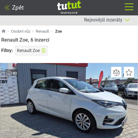
Zpět
Inzertní portál
Osobní vůz
Renault
Zoe
Renault Zoe, 6
inzercí
Filtry:
Renault Zoe
43