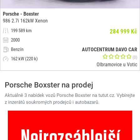
Porsche - Boxster
986 2.7i 162kW Xenon
199 589 km
284 999 Kč
2000
Benzín
AUTOCENTRUM DAVO CAR
(0)
162 kW (220 k)
Olbramovice u Votic
Porsche Boxster na prodej
Aktuálně 3 nabídek vozů Porsche Boxster na tutut.cz. Vybírejte
z inzerátů soukromých prodejců i autobazarů.