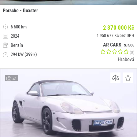
Porsche - Boxster
6 600 km
2 370 000 Kč
1 958 677 Kč bez DPH
2024
AR CARS, s.r.o.
Benzín
(0)
294 kW (399 k)
Hrabová
41