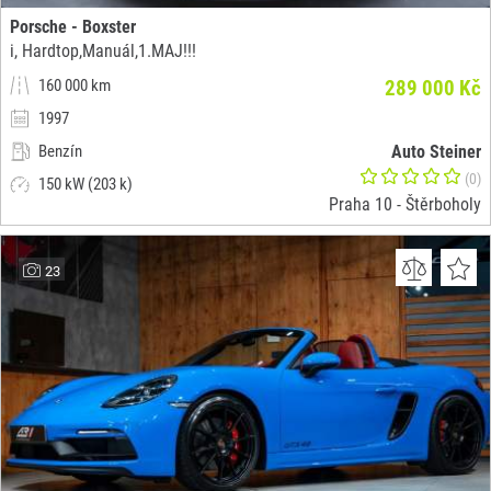
Porsche - Boxster
i, Hardtop,Manuál,1.MAJ!!!
160 000 km
289 000 Kč
1997
Benzín
Auto Steiner
(0)
150 kW (203 k)
Praha 10 - Štěrboholy
23