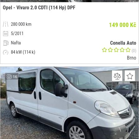
Opel - Vivaro 2.0 CDTI (114 Hp) DPF
280 000 km
149 000 Kč
5/2011
Nafta
Conella Auto
(0)
84 kW (114 k)
Brno
16