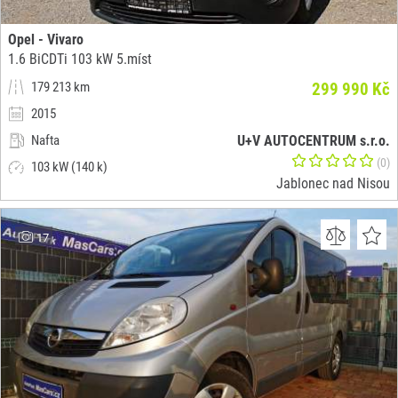
Opel - Vivaro
1.6 BiCDTi 103 kW 5.míst
179 213 km
299 990 Kč
2015
Nafta
U+V AUTOCENTRUM s.r.o.
(0)
103 kW (140 k)
Jablonec nad Nisou
17