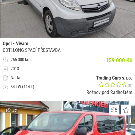
Opel - Vivaro
CDTI LONG SPACÍ PŘESTAVBA
265 000 km
159 000 Kč
2013
Nafta
Trading Cars s.r.o.
(0)
84 kW (114 k)
Rožnov pod Radhoštěm
47