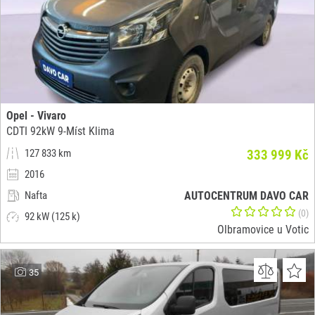
Opel - Vivaro
CDTI 92kW 9-Míst Klima
127 833 km
333 999 Kč
2016
Nafta
AUTOCENTRUM DAVO CAR
(0)
92 kW (125 k)
Olbramovice u Votic
35