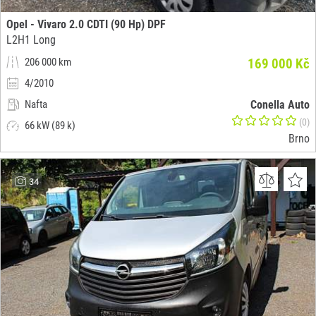
Opel - Vivaro 2.0 CDTI (90 Hp) DPF
L2H1 Long
206 000 km
169 000 Kč
4/2010
Nafta
Conella Auto
(0)
66 kW (89 k)
Brno
34