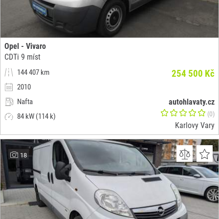
Opel - Vivaro
CDTi 9 míst
144 407 km
254 500 Kč
2010
Nafta
autohlavaty.cz
(0)
84 kW (114 k)
Karlovy Vary
18