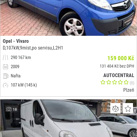
Opel - Vivaro
D,107kW,9míst,po servisu,L2H1
290 167 km
159 000 Kč
131 404 Kč bez DPH
2009
AUTOCENTRAL
Nafta
(0)
107 kW (145 k)
Plzeň
18