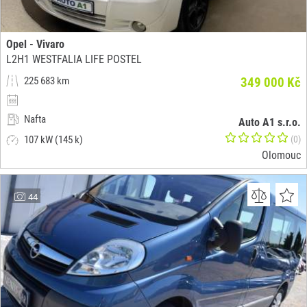
Opel - Vivaro
L2H1 WESTFALIA LIFE POSTEL
225 683 km
349 000 Kč
Nafta
Auto A1 s.r.o.
107 kW (145 k)
(0)
Olomouc
44