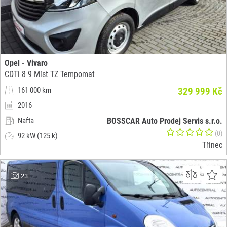
Opel - Vivaro
CDTi 8 9 Míst TZ Tempomat
161 000 km
329 999 Kč
2016
Nafta
BOSSCAR Auto Prodej Servis s.r.o.
(0)
92 kW (125 k)
Třinec
23