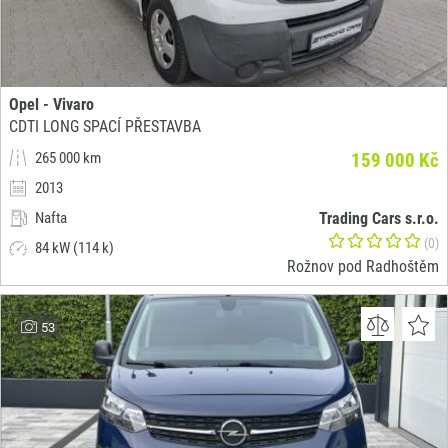
Opel - Vivaro
CDTI LONG SPACÍ PŘESTAVBA
265 000 km
159 000 Kč
2013
Nafta
Trading Cars s.r.o.
(0)
84 kW (114 k)
Rožnov pod Radhoštěm
53