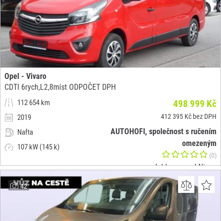
Opel - Vivaro
CDTI 6rych,L2,8míst ODPOČET DPH
112 654 km
498 999 Kč
412 395 Kč bez DPH
2019
AUTOHOFI, společnost s ručením
Nafta
omezeným
107 kW (145 k)
(0)
Jablonec nad Nisou
42