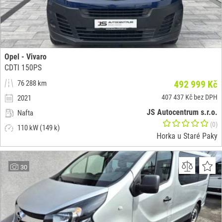
Opel - Vivaro
CDTI 150PS
76 288 km
492 999 Kč
407 437 Kč bez DPH
2021
JS Autocentrum s.r.o.
Nafta
(0)
110 kW (149 k)
Horka u Staré Paky
30