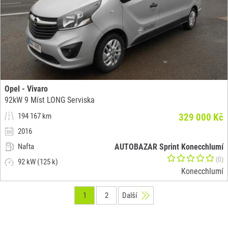
Opel - Vivaro
92kW 9 Míst LONG Serviska
194 167 km
329 000 Kč
2016
Nafta
AUTOBAZAR Sprint Konecchlumí
(0)
92 kW (125 k)
Konecchlumí
1
2
Další