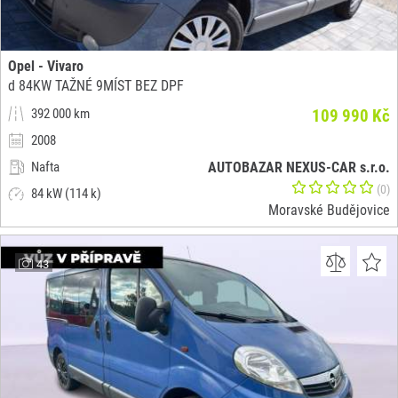
Opel - Vivaro
d 84KW TAŽNÉ 9MÍST BEZ DPF
392 000 km
109 990 Kč
2008
Nafta
AUTOBAZAR NEXUS-CAR s.r.o.
(0)
84 kW (114 k)
Moravské Budějovice
43