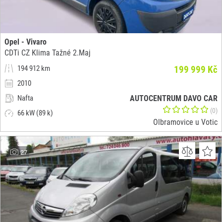
Opel - Vivaro
CDTi CZ Klima Tažné 2.Maj
194 912 km
199 999 Kč
2010
Nafta
AUTOCENTRUM DAVO CAR
(0)
66 kW (89 k)
Olbramovice u Votic
27