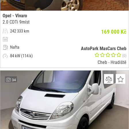
Opel - Vivaro
2.0 CDTi 9míst
242 333 km
169 000 Kč
Nafta
AutoPark MasCars Cheb
84 kW (114 k)
(0)
Cheb - Hradiště
34