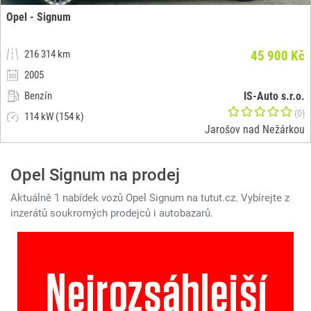
Opel - Signum
216 314 km
45 900 Kč
2005
Benzín
IS-Auto s.r.o.
(0)
114 kW (154 k)
Jarošov nad Nežárkou
Opel Signum na prodej
Aktuálně 1 nabídek vozů Opel Signum na tutut.cz. Vybírejte z
inzerátů soukromých prodejců i autobazarů.