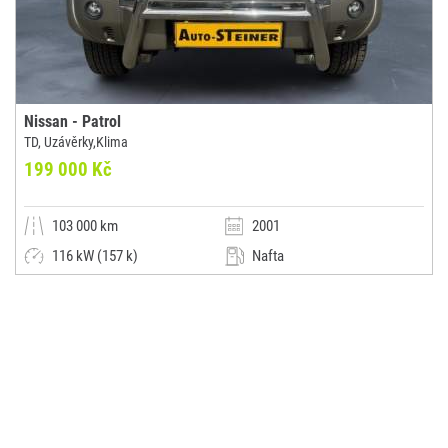
Nissan - Patrol
TD, Uzávěrky,Klima
199 000 Kč
103 000 km
2001
116 kW (157 k)
Nafta
Automatická
SUV / Terénní / pickup
Steiner Plus, s.r.o.
(0x)
Praha