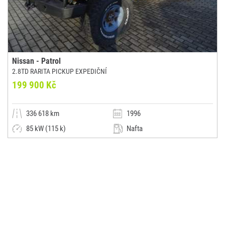
Nissan - Patrol
2.8TD RARITA PICKUP EXPEDIČNÍ
199 900 Kč
336 618 km
1996
85 kW (115 k)
Nafta
Manuální
Jiná
PSP auto
(0x)
Poděbrady