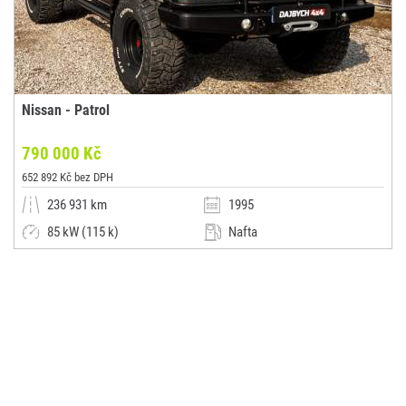
Nissan - Patrol
790 000 Kč
652 892 Kč bez DPH
236 931 km
1995
85 kW (115 k)
Nafta
Manuální
Jiná
DAJBYCH plus s.r.o.
(0x)
Plzeň