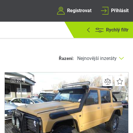
Registrovat
Přihlásit
Rychlý filtr
Řazení:
27