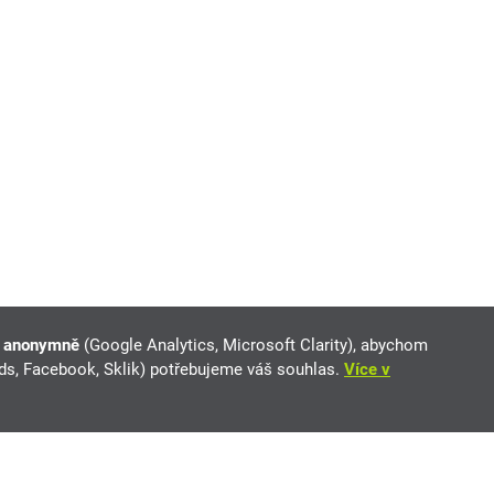
e anonymně
(Google Analytics, Microsoft Clarity), abychom
Ads, Facebook, Sklik) potřebujeme váš souhlas.
Více v