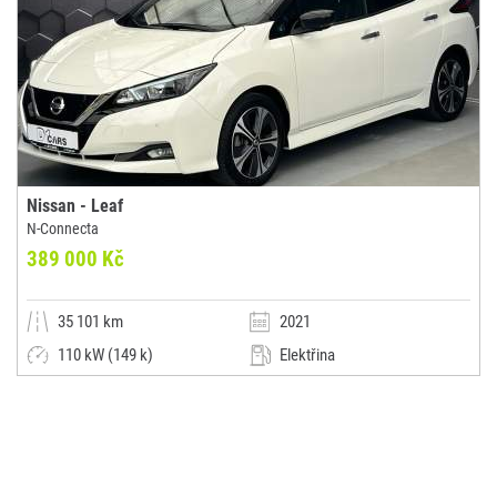
Nissan - Leaf
N-Connecta
389 000 Kč
35 101 km
2021
110 kW (149 k)
Elektřina
Automatická
Malý vůz
D1 CARS s.r.o.
(0x)
Velké Meziříčí