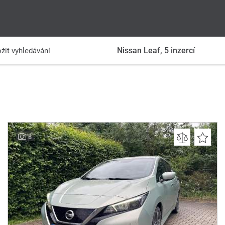
Nissan Leaf,
5
inzercí
žit vyhledávání
8