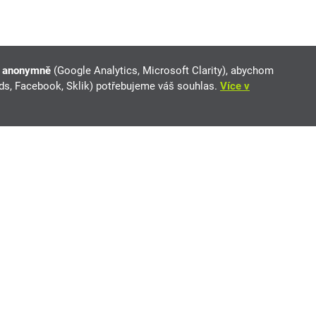
e anonymně
(Google Analytics, Microsoft Clarity), abychom
Ads, Facebook, Sklik) potřebujeme váš souhlas.
Více v
Vybírejte z inzerátů soukromých prodejců i autobazarů.