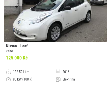
Nissan - Leaf
24kW
125 000 Kč
132 591 km
2016
80 kW (108 k)
Elektřina
Automatická
Malý vůz
JoLaCar Liberec, s.r.o.
(0x)
Stráž nad Nisou