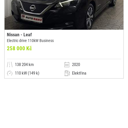
Nissan - Leaf
Electric drive 110kW Business
258 000 Kč
138 204 km
2020
110 kW (149 k)
Elektřina
Automatická
Malý vůz
Autocentrum Šerý s.r.o.
(0x)
Brno