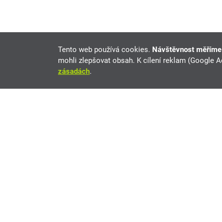
Tento web používá cookies.
Návštěvnost měřím
mohli zlepšovat obsah. K cílení reklam (Google 
zásadách
.
Nissan Leaf na prodej
Aktuálně 5 nabídek vozů Nissan Leaf na tutut.cz. 