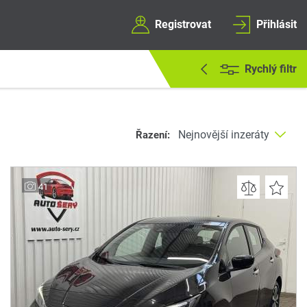
Registrovat
Přihlásit
Rychlý filtr
Řazení:
41