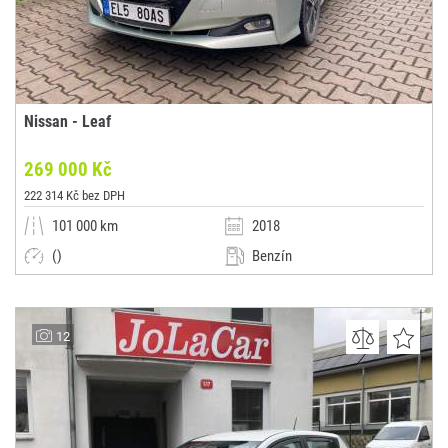
Nissan - Leaf
269 000 Kč
222 314 Kč bez DPH
101 000 km
2018
()
Benzín
Manuální
SUV / Terénní / pickup
AutoK
12
(0x)
-