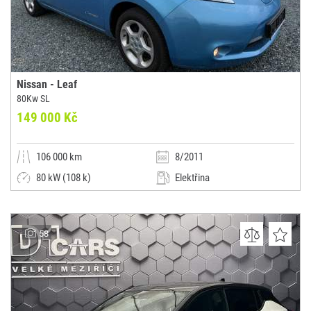
Nissan - Leaf
80Kw SL
149 000 Kč
106 000 km
8/2011
80 kW (108 k)
Elektřina
Automatická
Limuzína
Conella Auto
58
(0x)
Brno