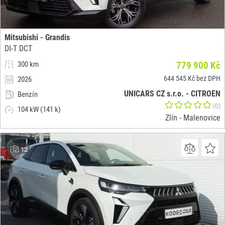
Mitsubishi - Grandis
DI-T DCT
300 km
779 900 Kč
644 545 Kč bez DPH
2026
UNICARS CZ s.r.o. - CITROEN
Benzín
(0)
104 kW (141 k)
Zlín - Malenovice
12