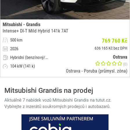
Mitsubishi - Grandis
Intense+ DI-T Mild Hybrid 141k 7AT
500 km
769 760 Kč
636 165 Kč bez DPH
2026
Ostrava
Hybridní (benzínový/elektrický)
(0)
104 kW (141 k)
Ostrava - Poruba (průmysl. zóna)
Mitsubishi Grandis na prodej
Aktuálně 7 nabídek vozů Mitsubishi Grandis na tutut.cz.
Vybírejte z inzerátů soukromých prodejců i autobazarů.