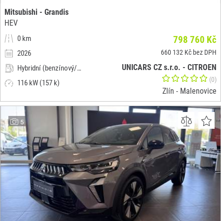
Mitsubishi - Grandis
HEV
0 km
798 760 Kč
660 132 Kč bez DPH
2026
UNICARS CZ s.r.o. - CITROEN
Hybridní (benzínový/elektrický)
(0)
116 kW (157 k)
Zlín - Malenovice
5