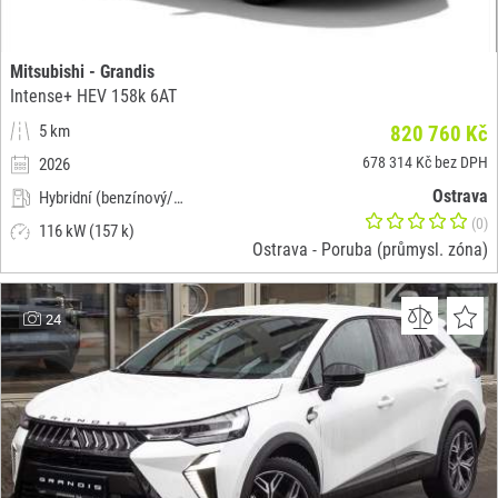
Mitsubishi - Grandis
Intense+ HEV 158k 6AT
5 km
820 760 Kč
678 314 Kč bez DPH
2026
Ostrava
Hybridní (benzínový/elektrický)
(0)
116 kW (157 k)
Ostrava - Poruba (průmysl. zóna)
24