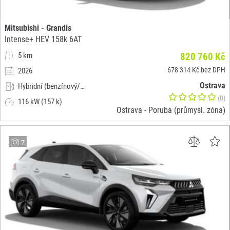
Mitsubishi - Grandis
Intense+ HEV 158k 6AT
5 km
820 760 Kč
678 314 Kč bez DPH
2026
Ostrava
Hybridní (benzínový/elektrický)
(0)
116 kW (157 k)
Ostrava - Poruba (průmysl. zóna)
7