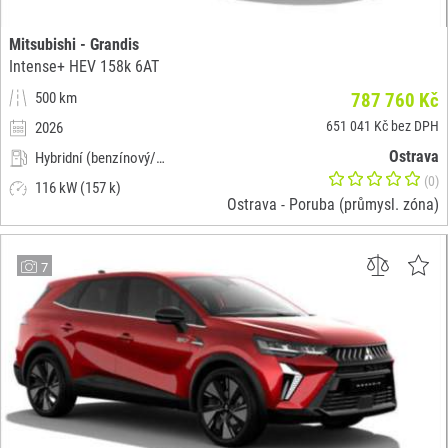
Mitsubishi - Grandis
Intense+ HEV 158k 6AT
500 km
787 760 Kč
651 041 Kč bez DPH
2026
Ostrava
Hybridní (benzínový/elektrický)
(0)
116 kW (157 k)
Ostrava - Poruba (průmysl. zóna)
7