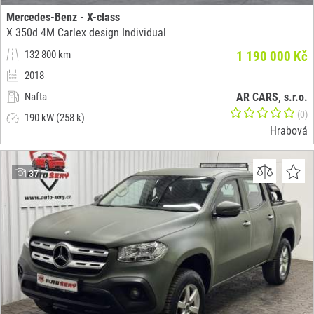
Mercedes-Benz - X-class
X 350d 4M Carlex design Individual
132 800 km
1 190 000 Kč
2018
Nafta
AR CARS, s.r.o.
(0)
190 kW (258 k)
Hrabová
37