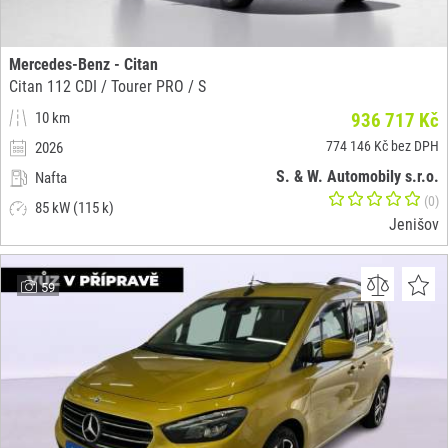
Mercedes-Benz - Citan
Citan 112 CDI / Tourer PRO / S
10 km
936 717 Kč
774 146 Kč bez DPH
2026
S. & W. Automobily s.r.o.
Nafta
(0)
85 kW (115 k)
Jenišov
59