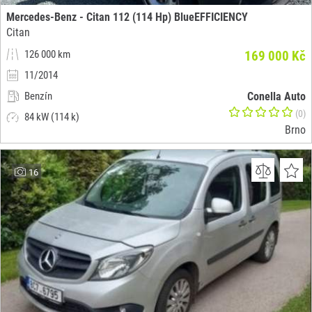
Mercedes-Benz - Citan 112 (114 Hp) BlueEFFICIENCY
Citan
126 000 km
169 000 Kč
11/2014
Benzín
Conella Auto
(0)
84 kW (114 k)
Brno
16