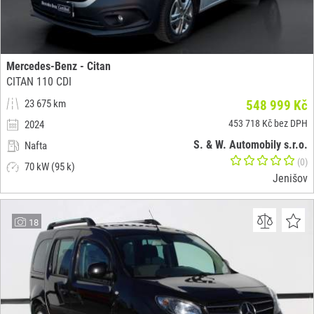
Mercedes-Benz - Citan
CITAN 110 CDI
23 675 km
548 999 Kč
453 718 Kč bez DPH
2024
S. & W. Automobily s.r.o.
Nafta
(0)
70 kW (95 k)
Jenišov
18