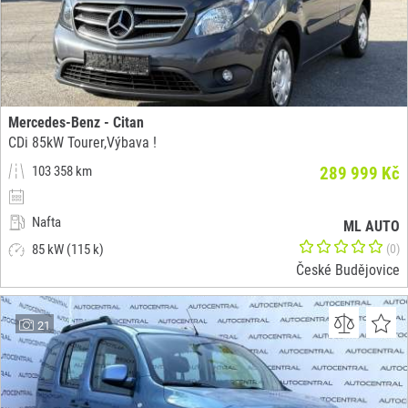
Mercedes-Benz - Citan
CDi 85kW Tourer,Výbava !
103 358 km
289 999 Kč
Nafta
ML AUTO
85 kW (115 k)
(0)
České Budějovice
21