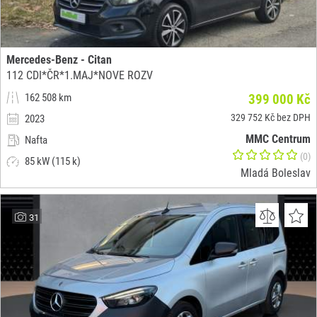
Mercedes-Benz - Citan
112 CDI*ČR*1.MAJ*NOVE ROZV
162 508 km
399 000 Kč
329 752 Kč bez DPH
2023
MMC Centrum
Nafta
(0)
85 kW (115 k)
Mladá Boleslav
31