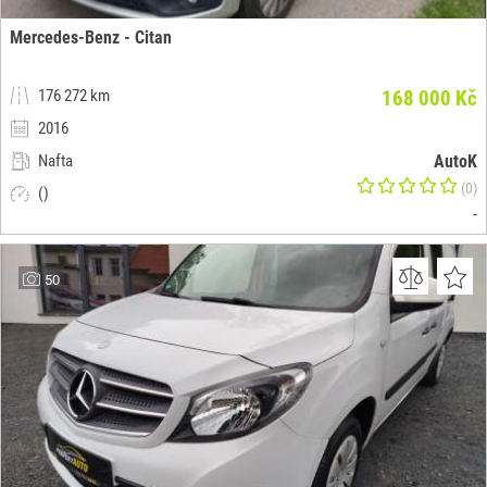
Mercedes-Benz - Citan
176 272 km
168 000 Kč
2016
Nafta
AutoK
(0)
()
-
50