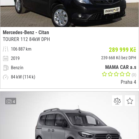
Mercedes-Benz - Citan
TOURER 112 84kW DPH
106 887 km
289 999 Kč
239 668 Kč bez DPH
2019
MAMA CAR a.s
Benzín
(0)
84 kW (114 k)
Praha 4
4