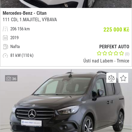
Mercedes-Benz - Citan
111 CDi, 1.MAJITEL, VÝBAVA
206 156 km
225 000 Kč
2019
Nafta
PERFEKT AUTO
(0)
81 kW (110 k)
Ústí nad Labem - Trmice
36