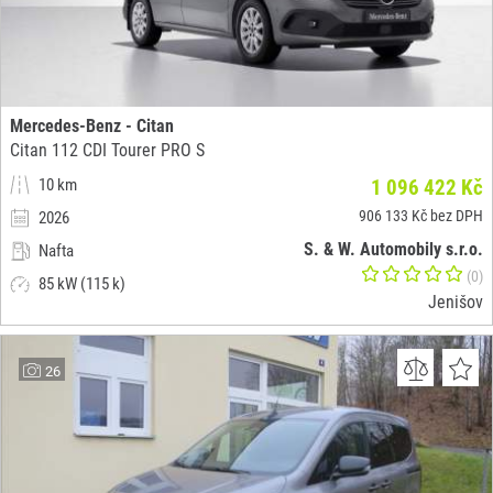
Mercedes-Benz - Citan
Citan 112 CDI Tourer PRO S
10 km
1 096 422 Kč
906 133 Kč bez DPH
2026
S. & W. Automobily s.r.o.
Nafta
(0)
85 kW (115 k)
Jenišov
26