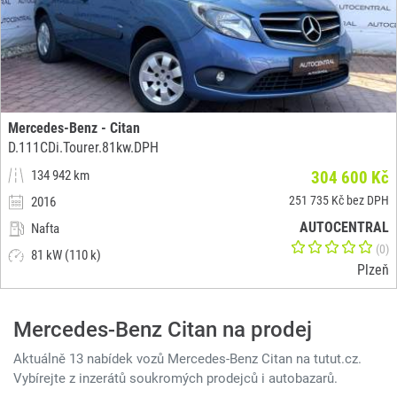
Mercedes-Benz - Citan
D.111CDi.Tourer.81kw.DPH
134 942 km
304 600 Kč
251 735 Kč bez DPH
2016
AUTOCENTRAL
Nafta
(0)
81 kW (110 k)
Plzeň
Mercedes-Benz Citan na prodej
Aktuálně 13 nabídek vozů Mercedes-Benz Citan na tutut.cz.
Vybírejte z inzerátů soukromých prodejců i autobazarů.