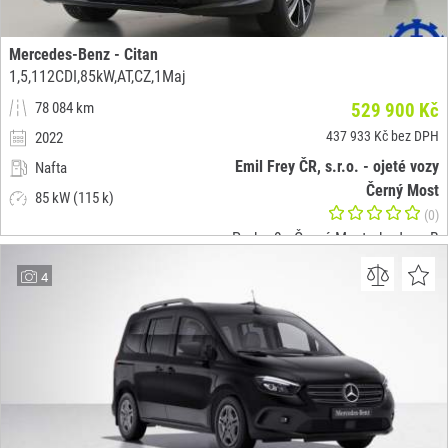
Mercedes-Benz - Citan
1,5,112CDI,85kW,AT,CZ,1Maj
78 084 km
529 900 Kč
437 933 Kč bez DPH
2022
Emil Frey ČR, s.r.o. - ojeté vozy
Nafta
Černý Most
85 kW (115 k)
(0)
Praha 9 - Černý Most - budova B
4