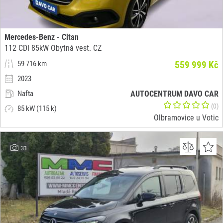
Mercedes-Benz - Citan
112 CDI 85kW Obytná vest. CZ
59 716 km
559 999 Kč
2023
Nafta
AUTOCENTRUM DAVO CAR
(0)
85 kW (115 k)
Olbramovice u Votic
31