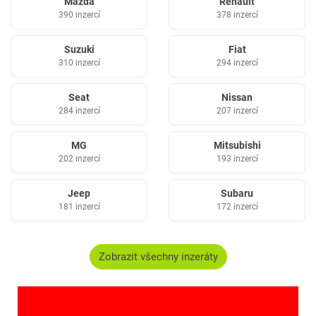
Mazda
Renault
390 inzercí
378 inzercí
Suzuki
Fiat
310 inzercí
294 inzercí
Seat
Nissan
284 inzercí
207 inzercí
MG
Mitsubishi
202 inzercí
193 inzercí
Jeep
Subaru
181 inzercí
172 inzercí
Zobrazit všechny inzeráty