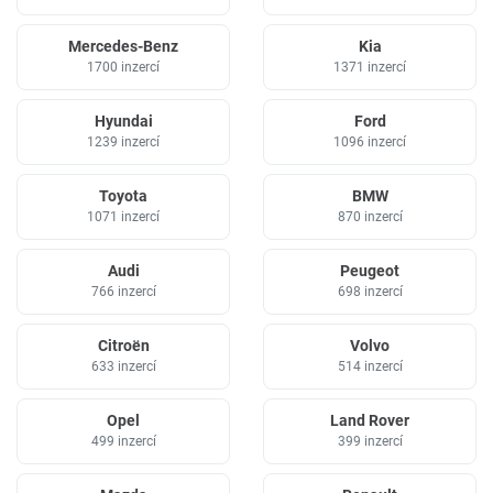
Mercedes-Benz
Kia
1700 inzercí
1371 inzercí
Hyundai
Ford
1239 inzercí
1096 inzercí
Toyota
BMW
1071 inzercí
870 inzercí
Audi
Peugeot
766 inzercí
698 inzercí
Citroën
Volvo
633 inzercí
514 inzercí
Opel
Land Rover
499 inzercí
399 inzercí