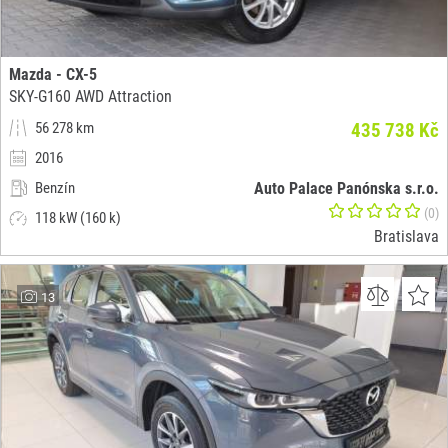
Mazda - CX-5
SKY-G160 AWD Attraction
56 278 km
435 738 Kč
2016
Benzín
Auto Palace Panónska s.r.o.
(0)
118 kW (160 k)
Bratislava
13