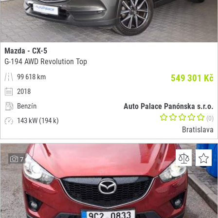
Mazda - CX-5
G-194 AWD Revolution Top
99 618 km
549 301 Kč
2018
Benzín
Auto Palace Panónska s.r.o.
(0)
143 kW (194 k)
Bratislava
7