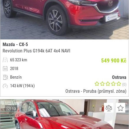
Mazda - CX-5
Revolution Plus G194k 6AT 4x4 NAVI
65 323 km
549 900 Kč
2018
Benzín
Ostrava
(0)
143 kW (194 k)
Ostrava - Poruba (průmysl. zóna)
13