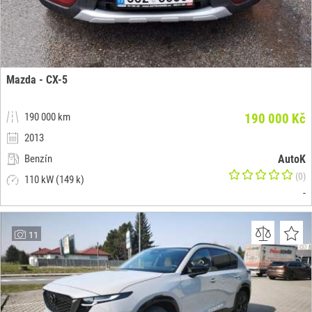
Mazda - CX-5
190 000 km
190 000 Kč
2013
Benzín
AutoK
(0)
110 kW (149 k)
-
11