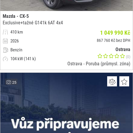
Mazda - CX-5
Exclusive+tažné G141k 6AT 4x4
410 km
1 049 990 Kč
867 760 Kč bez DPH
2026
Ostrava
Benzín
(0)
104 kW (141 k)
Ostrava - Poruba (průmysl. zóna)
25