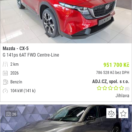
Mazda - CX-5
G 141ps 6AT FWD Centre-Line
2 km
951 700 Kč
786 528 Kč bez DPH
2026
ADJ.CZ, spol. s r.o.
Benzín
(0)
104 kW (141 k)
Jihlava
26