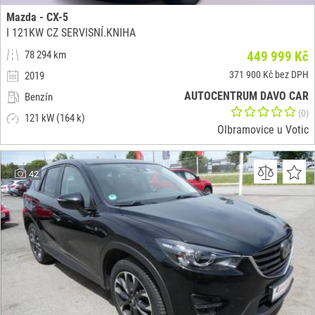
Mazda - CX-5
I 121KW CZ SERVISNÍ.KNIHA
78 294 km
449 999 Kč
371 900 Kč bez DPH
2019
AUTOCENTRUM DAVO CAR
Benzín
(0)
121 kW (164 k)
Olbramovice u Votic
42