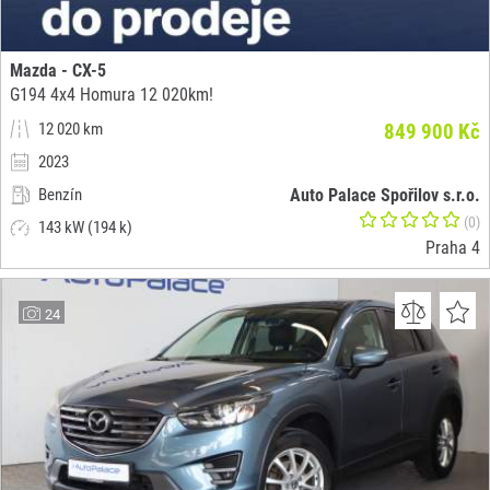
Mazda - CX-5
G194 4x4 Homura 12 020km!
12 020 km
849 900 Kč
2023
Benzín
Auto Palace Spořilov s.r.o.
(0)
143 kW (194 k)
Praha 4
24