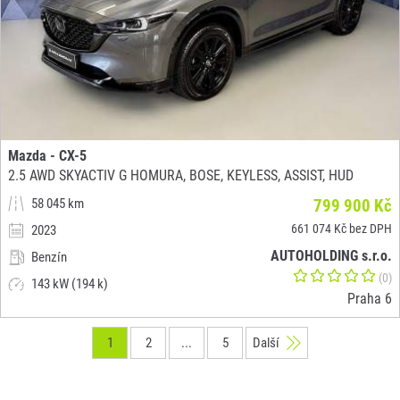
Mazda - CX-5
2.5 AWD SKYACTIV G HOMURA, BOSE, KEYLESS, ASSIST, HUD
58 045 km
799 900 Kč
661 074 Kč bez DPH
2023
AUTOHOLDING s.r.o.
Benzín
(0)
143 kW (194 k)
Praha 6
1
2
...
5
Další