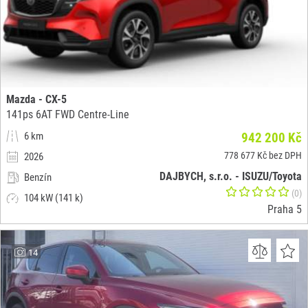
Mazda - CX-5
141ps 6AT FWD Centre-Line
6 km
942 200 Kč
778 677 Kč bez DPH
2026
DAJBYCH, s.r.o. - ISUZU/Toyota
Benzín
(0)
104 kW (141 k)
Praha 5
14