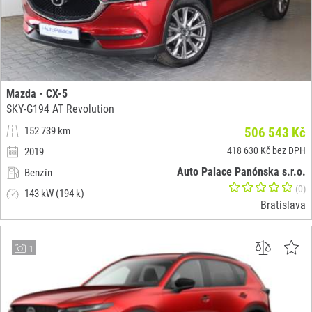
Mazda - CX-5
SKY-G194 AT Revolution
152 739 km
506 543 Kč
418 630 Kč bez DPH
2019
Auto Palace Panónska s.r.o.
Benzín
(0)
143 kW (194 k)
Bratislava
1