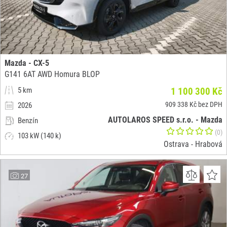
Mazda - CX-5
G141 6AT AWD Homura BLOP
5 km
1 100 300 Kč
909 338 Kč bez DPH
2026
AUTOLAROS SPEED s.r.o. - Mazda
Benzín
(0)
103 kW (140 k)
Ostrava - Hrabová
27