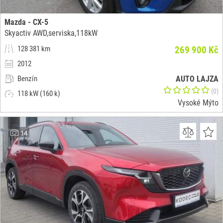
Mazda - CX-5
Skyactiv AWD,serviska,118kW
128 381 km
269 900 Kč
2012
Benzín
AUTO LAJZA
(0)
118 kW (160 k)
Vysoké Mýto
14