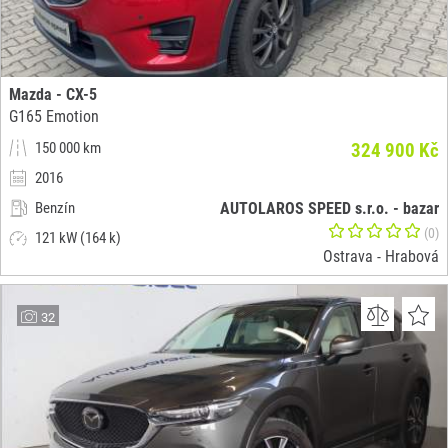
Mazda - CX-5
G165 Emotion
150 000 km
324 900 Kč
2016
Benzín
AUTOLAROS SPEED s.r.o. - bazar
(0)
121 kW (164 k)
Ostrava - Hrabová
32