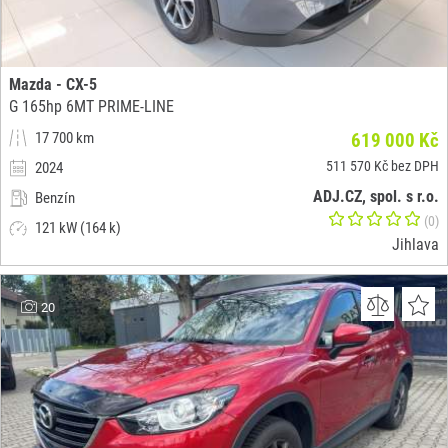
Mazda - CX-5
G 165hp 6MT PRIME-LINE
17 700 km
619 000 Kč
511 570 Kč bez DPH
2024
ADJ.CZ, spol. s r.o.
Benzín
(0)
121 kW (164 k)
Jihlava
20