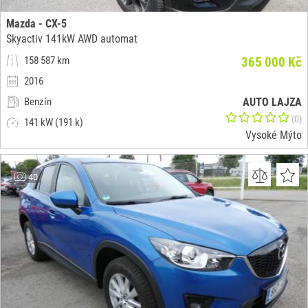
Mazda - CX-5
Skyactiv 141kW AWD automat
158 587 km
365 000 Kč
2016
Benzín
AUTO LAJZA
(0)
141 kW (191 k)
Vysoké Mýto
40