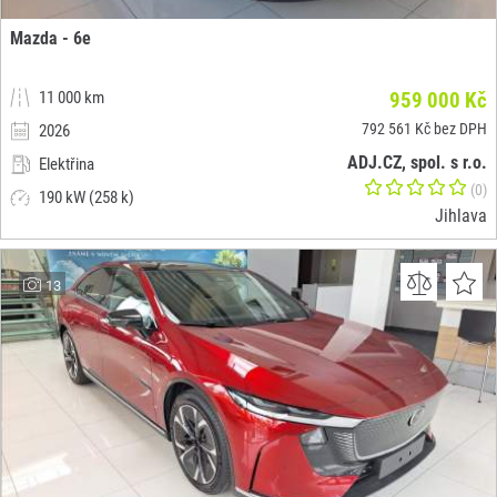
Mazda - 6e
11 000 km
959 000 Kč
792 561 Kč bez DPH
2026
ADJ.CZ, spol. s r.o.
Elektřina
(0)
190 kW (258 k)
Jihlava
13