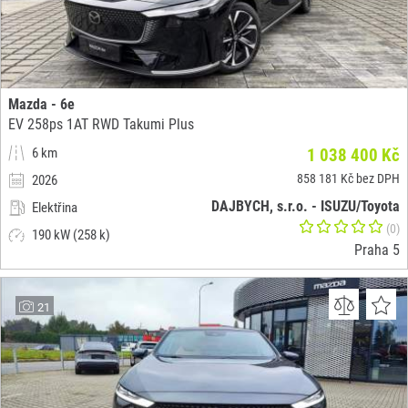
Mazda - 6e
EV 258ps 1AT RWD Takumi Plus
6 km
1 038 400 Kč
858 181 Kč bez DPH
2026
DAJBYCH, s.r.o. - ISUZU/Toyota
Elektřina
(0)
190 kW (258 k)
Praha 5
21