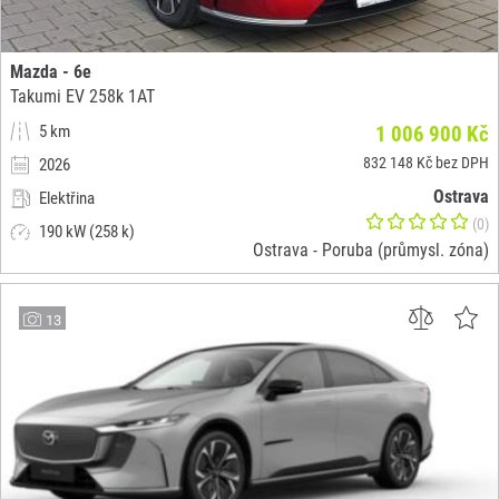
Mazda - 6e
Takumi EV 258k 1AT
5 km
1 006 900 Kč
832 148 Kč bez DPH
2026
Ostrava
Elektřina
(0)
190 kW (258 k)
Ostrava - Poruba (průmysl. zóna)
13