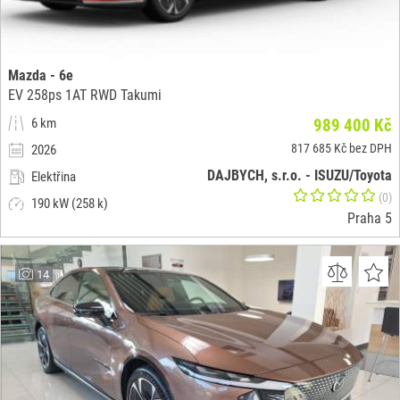
Mazda - 6e
EV 258ps 1AT RWD Takumi
6 km
989 400 Kč
817 685 Kč bez DPH
2026
DAJBYCH, s.r.o. - ISUZU/Toyota
Elektřina
(0)
190 kW (258 k)
Praha 5
14