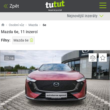
Zpět
Inzertní portál
Osobní vůz
Mazda
6e
Mazda 6e, 11
inzercí
Filtry:
Mazda 6e
18