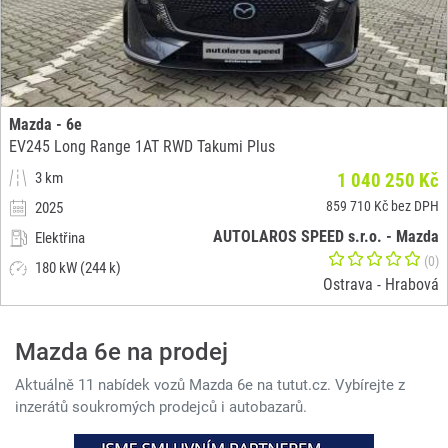
Mazda - 6e
EV245 Long Range 1AT RWD Takumi Plus
3 km
1 040 250 Kč
859 710 Kč bez DPH
2025
AUTOLAROS SPEED s.r.o. - Mazda
Elektřina
(0)
180 kW (244 k)
Ostrava - Hrabová
Mazda 6e na prodej
Aktuálně 11 nabídek vozů Mazda 6e na tutut.cz. Vybírejte z
inzerátů soukromých prodejců i autobazarů.