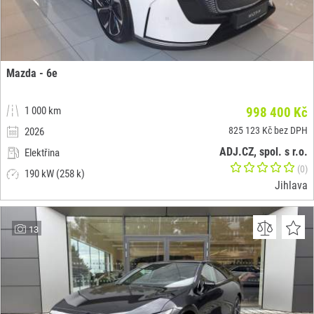
Mazda - 6e
1 000 km
998 400 Kč
825 123 Kč bez DPH
2026
ADJ.CZ, spol. s r.o.
Elektřina
(0)
190 kW (258 k)
Jihlava
13