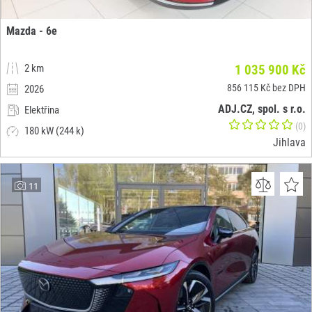
Mazda - 6e
2 km
1 035 900 Kč
856 115 Kč bez DPH
2026
ADJ.CZ, spol. s r.o.
Elektřina
(0)
180 kW (244 k)
Jihlava
11