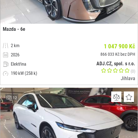
Mazda - 6e
2 km
1 047 900 Kč
866 033 Kč bez DPH
2026
ADJ.CZ, spol. s r.o.
Elektřina
(0)
190 kW (258 k)
Jihlava
12