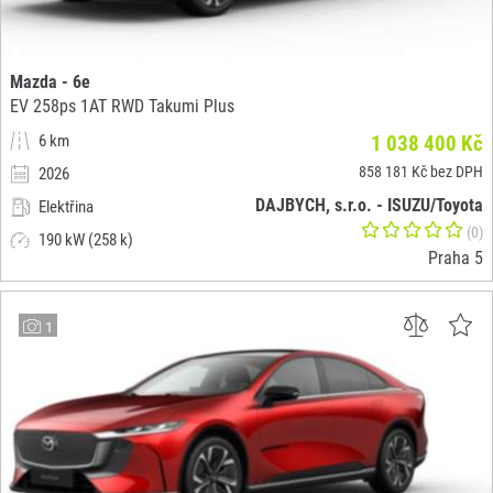
Mazda - 6e
EV 258ps 1AT RWD Takumi Plus
6 km
1 038 400 Kč
858 181 Kč bez DPH
2026
DAJBYCH, s.r.o. - ISUZU/Toyota
Elektřina
(0)
190 kW (258 k)
Praha 5
1