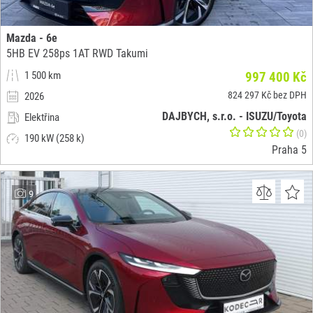
Mazda - 6e
5HB EV 258ps 1AT RWD Takumi
1 500 km
997 400 Kč
824 297 Kč bez DPH
2026
DAJBYCH, s.r.o. - ISUZU/Toyota
Elektřina
(0)
190 kW (258 k)
Praha 5
9