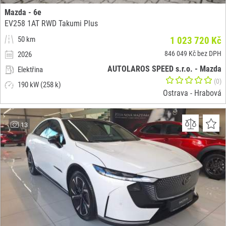
Mazda - 6e
EV258 1AT RWD Takumi Plus
50 km
1 023 720 Kč
846 049 Kč bez DPH
2026
AUTOLAROS SPEED s.r.o. - Mazda
Elektřina
(0)
190 kW (258 k)
Ostrava - Hrabová
13