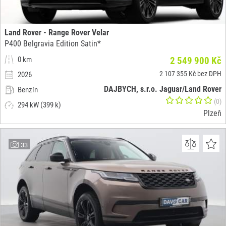
Land Rover - Range Rover Velar
P400 Belgravia Edition Satin*
0 km
2 549 900 Kč
2 107 355 Kč bez DPH
2026
DAJBYCH, s.r.o. Jaguar/Land Rover
Benzín
(0)
294 kW (399 k)
Plzeň
33