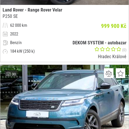
Land Rover - Range Rover Velar
P250 SE
62 000 km
999 900 Kč
2022
Benzín
DEKOM SYSTEM - autobazar
(0)
184 kW (250 k)
Hradec Králové
30