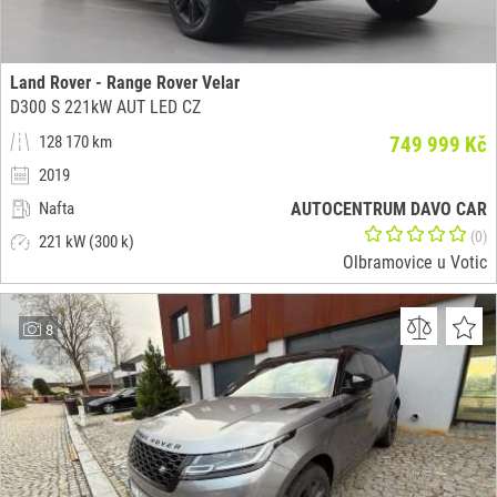
Land Rover - Range Rover Velar
D300 S 221kW AUT LED CZ
128 170 km
749 999 Kč
2019
Nafta
AUTOCENTRUM DAVO CAR
(0)
221 kW (300 k)
Olbramovice u Votic
8