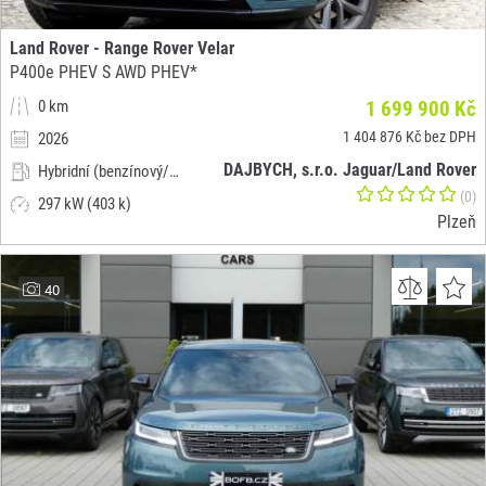
Land Rover - Range Rover Velar
P400e PHEV S AWD PHEV*
0 km
1 699 900 Kč
1 404 876 Kč bez DPH
2026
DAJBYCH, s.r.o. Jaguar/Land Rover
Hybridní (benzínový/elektrický)
(0)
297 kW (403 k)
Plzeň
40