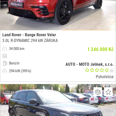
Land Rover - Range Rover Velar
3.0L R-DYNAMIC 294 kW ZÁRUKA
34 000 km
1 246 000 Kč
Benzín
AUTO - MOTO Jelínek, s.r.o.
294 kW (399 k)
(0)
Pohořelice
55