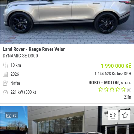
Land Rover - Range Rover Velar
DYNAMIC SE D300
10 km
1 990 000 Kč
1 644 628 Kč bez DPH
2026
ROKO - MOTOR, s.r.o.
Nafta
(0)
221 kW (300 k)
Zlín
17