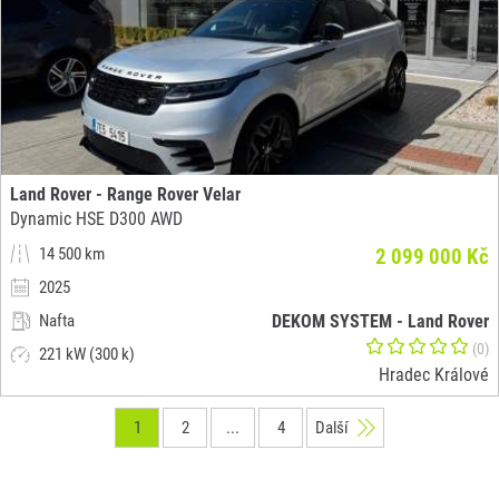
Land Rover - Range Rover Velar
Dynamic HSE D300 AWD
14 500 km
2 099 000 Kč
2025
Nafta
DEKOM SYSTEM - Land Rover
(0)
221 kW (300 k)
Hradec Králové
1
2
...
4
Další