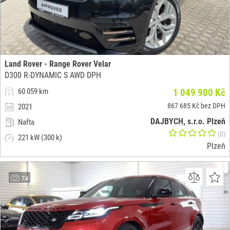
Land Rover - Range Rover Velar
D300 R-DYNAMIC S AWD DPH
60 059 km
1 049 900 Kč
867 685 Kč bez DPH
2021
DAJBYCH, s.r.o. Plzeň
Nafta
(0)
221 kW (300 k)
Plzeň
74