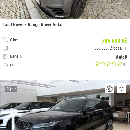
Land Rover - Range Rover Velar
0 km
786 500 Kč
650 000 Kč bez DPH
Benzín
AutoK
(0)
()
-
17