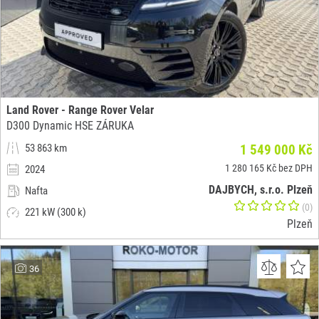
Land Rover - Range Rover Velar
D300 Dynamic HSE ZÁRUKA
53 863 km
1 549 000 Kč
1 280 165 Kč bez DPH
2024
DAJBYCH, s.r.o. Plzeň
Nafta
(0)
221 kW (300 k)
Plzeň
36