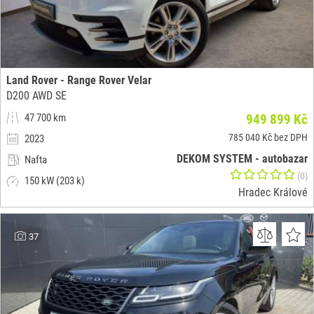
Land Rover - Range Rover Velar
D200 AWD SE
47 700 km
949 899 Kč
785 040 Kč bez DPH
2023
DEKOM SYSTEM - autobazar
Nafta
(0)
150 kW (203 k)
Hradec Králové
37