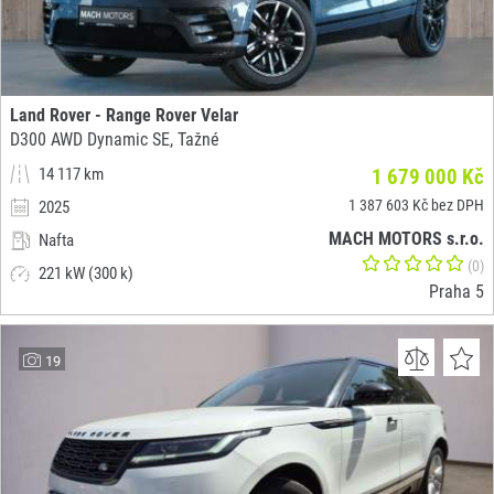
Land Rover - Range Rover Velar
D300 AWD Dynamic SE, Tažné
14 117 km
1 679 000 Kč
1 387 603 Kč bez DPH
2025
MACH MOTORS s.r.o.
Nafta
(0)
221 kW (300 k)
Praha 5
19