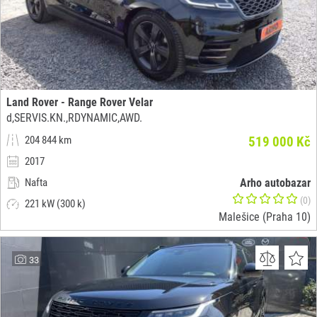
Land Rover - Range Rover Velar
d,SERVIS.KN.,RDYNAMIC,AWD.
204 844 km
519 000 Kč
2017
Nafta
Arho autobazar
(0)
221 kW (300 k)
Malešice (Praha 10)
33