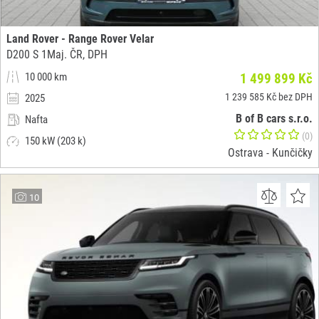
Land Rover - Range Rover Velar
D200 S 1Maj. ČR, DPH
10 000 km
1 499 899 Kč
1 239 585 Kč bez DPH
2025
B of B cars s.r.o.
Nafta
(0)
150 kW (203 k)
Ostrava - Kunčičky
10