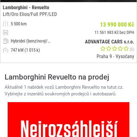
Lamborghini - Revuelto
Lift/Oro Elios/Full PPF/LED
5 500 km
13 990 000 Kč
11 561 983 Kč bez DPH
Hybridní (benzínový/elektrický)
ADVANTAGE CARS s.r.o.
(0)
747 kW (1 015 k)
Praha 9 - Vysočany
Lamborghini Revuelto na prodej
Aktuálně 1 nabídek vozů Lamborghini Revuelto na tutut.cz.
Vybírejte z inzerátů soukromých prodejců i autobazarů.