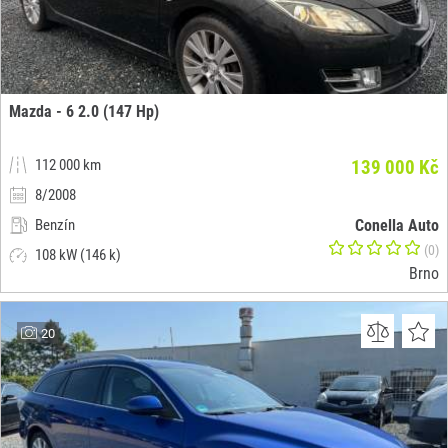
Mazda - 6 2.0 (147 Hp)
112 000 km
139 000 Kč
8/2008
Benzín
Conella Auto
(0)
108 kW (146 k)
Brno
20