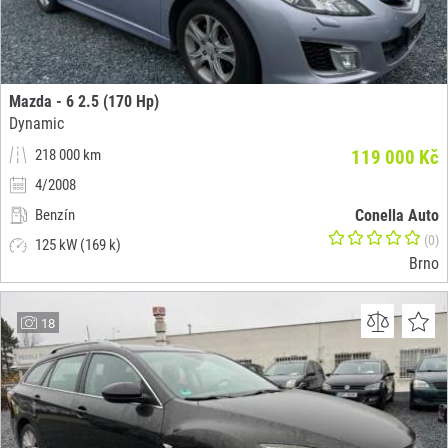
Mazda - 6 2.5 (170 Hp)
Dynamic
218 000 km
119 000 Kč
4/2008
Benzín
Conella Auto
(0)
125 kW (169 k)
Brno
18