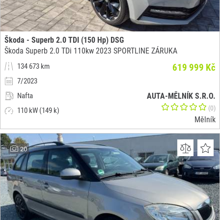
Škoda - Superb 2.0 TDI (150 Hp) DSG
Škoda Superb 2.0 TDi 110kw 2023 SPORTLINE ZÁRUKA
134 673 km
619 999 Kč
7/2023
Nafta
AUTA-MĚLNÍK S.R.O.
(0)
110 kW (149 k)
Mělník
20