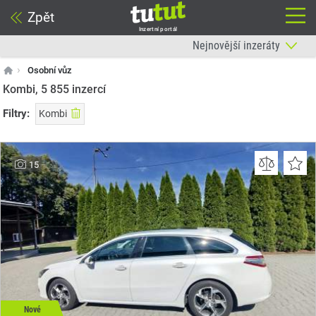
Zpět
Inzertní portál
Osobní vůz
Kombi, 5 855
inzercí
Filtry:
Kombi
15
Nové