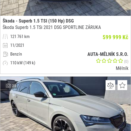
Škoda - Superb 1.5 TSI (150 Hp) DSG
Škoda Superb 1.5 TSi 2021 DSG SPORTLINE ZÁRUKA
121 761 km
599 999 Kč
11/2021
Benzín
AUTA-MĚLNÍK S.R.O.
(0)
110 kW (149 k)
Mělník
23