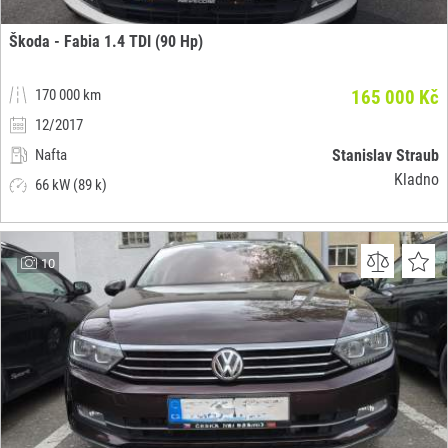
Škoda - Fabia 1.4 TDI (90 Hp)
170 000 km
165 000 Kč
12/2017
Nafta
Stanislav Straub
Kladno
66 kW (89 k)
10