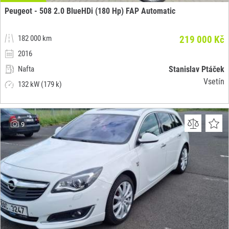
Peugeot - 508 2.0 BlueHDi (180 Hp) FAP Automatic
182 000 km
219 000 Kč
2016
Nafta
Stanislav Ptáček
Vsetín
132 kW (179 k)
9