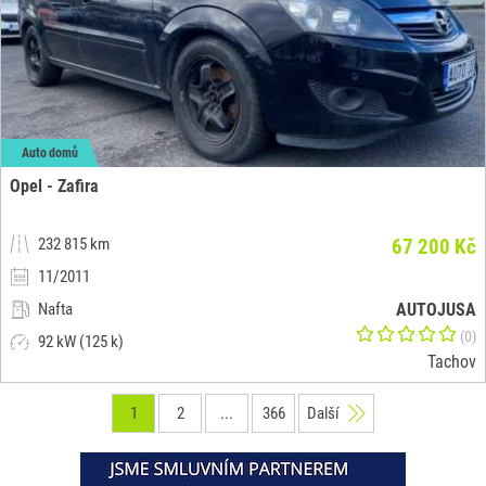
Auto domů
Opel - Zafira
232 815 km
67 200 Kč
11/2011
Nafta
AUTOJUSA
(0)
92 kW (125 k)
Tachov
1
2
...
366
Další