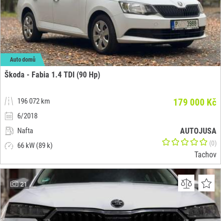
Auto domů
Škoda - Fabia 1.4 TDI (90 Hp)
196 072 km
179 000 Kč
6/2018
Nafta
AUTOJUSA
(0)
66 kW (89 k)
Tachov
21