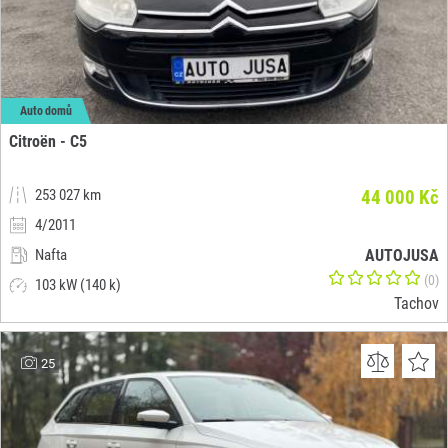
Auto domů
Citroën - C5
253 027 km
44 000 Kč
4/2011
Nafta
AUTOJUSA
(0)
103 kW (140 k)
Tachov
25