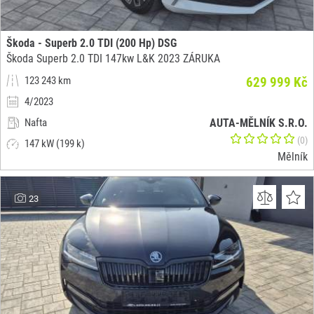
Škoda - Superb 2.0 TDI (200 Hp) DSG
Škoda Superb 2.0 TDI 147kw L&K 2023 ZÁRUKA
123 243 km
629 999 Kč
4/2023
Nafta
AUTA-MĚLNÍK S.R.O.
(0)
147 kW (199 k)
Mělník
23