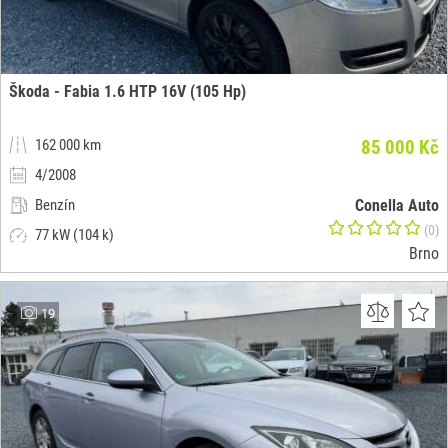
Škoda - Fabia 1.6 HTP 16V (105 Hp)
162 000 km
85 000 Kč
4/2008
Benzín
Conella Auto
(0)
77 kW (104 k)
Brno
19