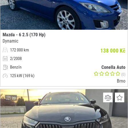
Mazda - 6 2.5 (170 Hp)
Dynamic
172 000 km
138 000 Kč
2/2008
Benzín
Conella Auto
(0)
125 kW (169 k)
Brno
20