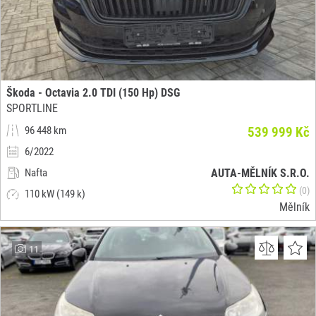
Škoda - Octavia 2.0 TDI (150 Hp) DSG
SPORTLINE
96 448 km
539 999 Kč
6/2022
Nafta
AUTA-MĚLNÍK S.R.O.
(0)
110 kW (149 k)
Mělník
11