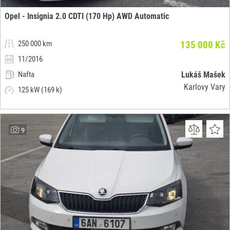
Opel - Insignia 2.0 CDTI (170 Hp) AWD Automatic
250 000 km
135 000 Kč
11/2016
Nafta
Lukáš Mašek
Karlovy Vary
125 kW (169 k)
9