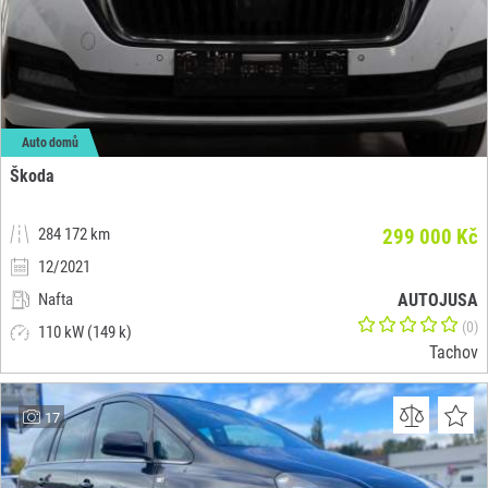
Auto domů
Škoda
284 172 km
299 000 Kč
12/2021
Nafta
AUTOJUSA
(0)
110 kW (149 k)
Tachov
17