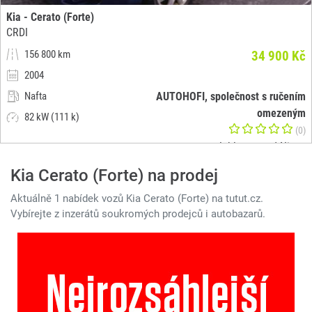
Kia - Cerato (Forte)
CRDI
156 800 km
34 900 Kč
2004
Nafta
AUTOHOFI, společnost s ručením
omezeným
82 kW (111 k)
(0)
Jablonec nad Nisou
Kia Cerato (Forte) na prodej
Aktuálně 1 nabídek vozů Kia Cerato (Forte) na tutut.cz.
Vybírejte z inzerátů soukromých prodejců i autobazarů.