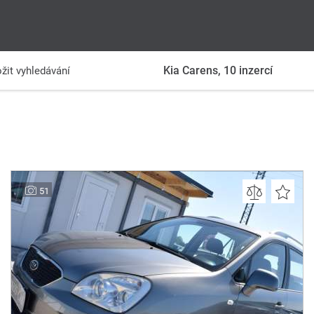
Kia Carens,
10
inzercí
žit vyhledávání
51