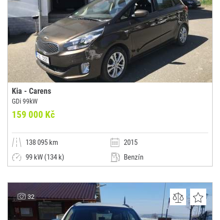
Kia - Carens
GDi 99kW
159 000 Kč
138 095 km
2015
99 kW (134 k)
Benzín
Manuální
Kombi
JoLaCar Liberec, s.r.o.
32
(0x)
Stráž nad Nisou