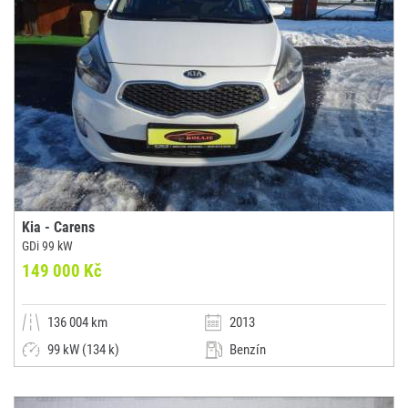
Kia - Carens
GDi 99 kW
149 000 Kč
136 004 km
2013
99 kW (134 k)
Benzín
Manuální
Kombi