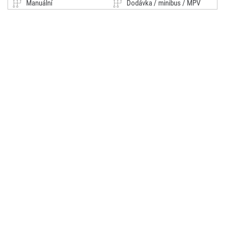
Manuální
Dodávka / minibus / MPV
GREGI AUTA - Ústí nad Labem
Ústí nad Labem - Krásné
(0x)
Březno