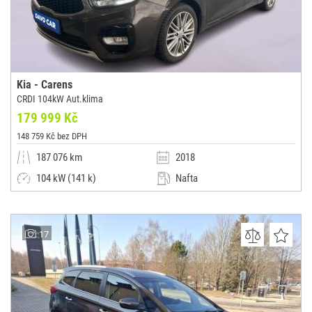
Kia - Carens
CRDI 104kW Aut.klima
179 999 Kč
148 759 Kč bez DPH
187 076 km
2018
104 kW (141 k)
Nafta
Manuální
Kombi
AUTOCENTRUM DAVO CAR
17
(0x)
Olbramovice u Votic