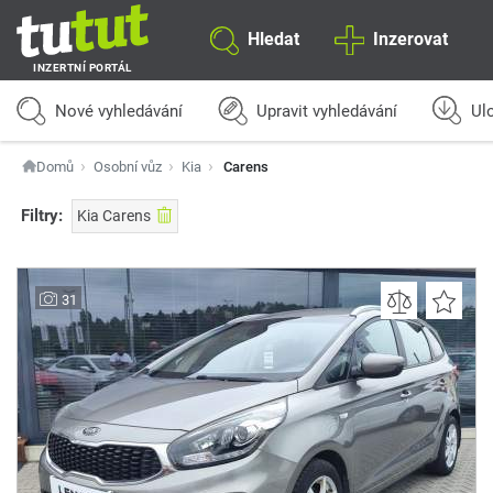
Hledat
Inzerovat
INZERTNÍ PORTÁL
Nové vyhledávání
Upravit vyhledávání
Ulo
Domů
Osobní vůz
Kia
Carens
Filtry:
Kia Carens
31