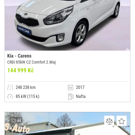
Kia - Carens
CRDi 85kW CZ Comfort 2.Maj
144 999 Kč
248 238 km
2017
85 kW (115 k)
Nafta
Manuální
Dodávka / minibus / MPV
AUTOCENTRUM DAVO CAR
44
(0x)
Olbramovice u Votic