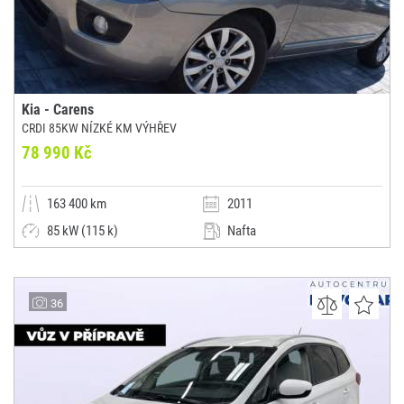
Kia - Carens
CRDI 85KW NÍZKÉ KM VÝHŘEV
78 990 Kč
163 400 km
2011
85 kW (115 k)
Nafta
Manuální
Kombi
AUTOBAZAR NEXUS-CAR s.r.o.
36
(0x)
Moravské Budějovice