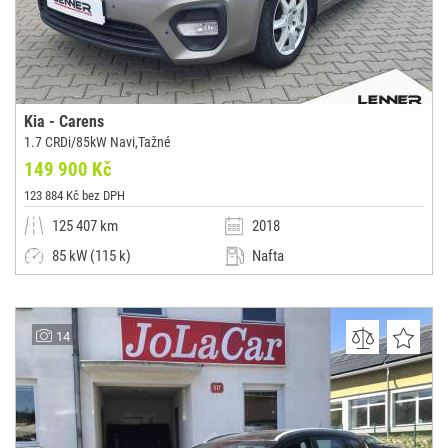
Kia - Carens
1.7 CRDi/85kW Navi,Tažné
149 900 Kč
123 884 Kč bez DPH
125 407 km
2018
85 kW (115 k)
Nafta
Manuální
Dodávka / minibus / MPV
Lenner Motors s.r.o.
14
(0x)
Praha 4 - Braník