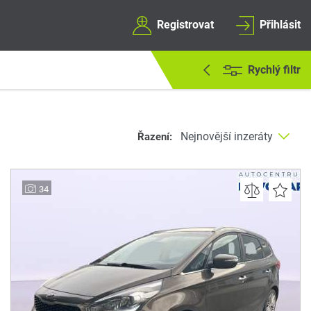
Registrovat
Přihlásit
Rychlý filtr
Řazení:
34