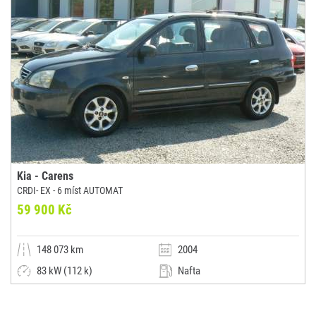
Kia - Carens
CRDI- EX - 6 míst AUTOMAT
59 900 Kč
148 073 km
2004
83 kW (112 k)
Nafta
Automatická
Malý vůz