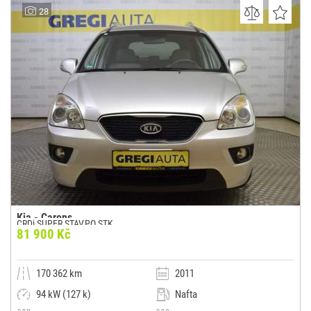
AUTO KOLAJE
28
(0x)
Kolaje u Poděbrad
Kia - Carens
CRDi SUPER STAV,PO STK
81 900 Kč
170 362 km
2011
94 kW (127 k)
Nafta