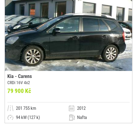
Kia - Carens
CRDi 16V 4x2
79 900 Kč
201 755 km
2012
94 kW (127 k)
Nafta
Manuální
Malý vůz