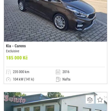
Kia - Carens
Excluisive
185 000 Kč
235 000 km
2016
104 kW (141 k)
Nafta
Manuální
Kombi
AUTO NEZA s.r.o.
25
(0x)
Pelhřimov