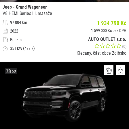
Jeep - Grand Wagoneer
V8 HEMI Series III, masáže
97 004 km
1 934 790 Kč
1 599 000 Kč bez DPH
2022
AUTO OUTLET s.r.o.
Benzín
(0)
351 kW (477 k)
Klecany, část obce Zdibsko
50