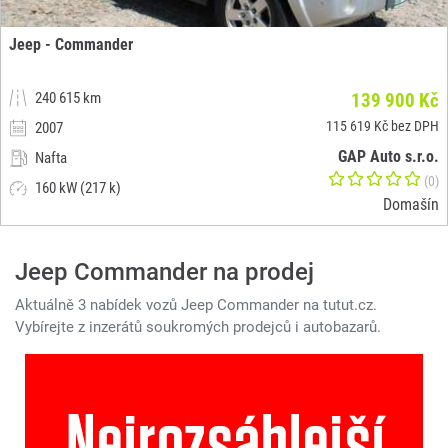
Jeep - Commander
240 615 km
139 900 Kč
115 619 Kč bez DPH
2007
GAP Auto s.r.o.
Nafta
(0)
160 kW (217 k)
Domašín
Jeep Commander na prodej
Aktuálně 3 nabídek vozů Jeep Commander na tutut.cz.
Vybírejte z inzerátů soukromých prodejců i autobazarů.