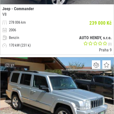
Jeep - Commander
V8
278 006 km
239 000 Kč
2006
Benzín
AUTO HENDY, s.r.o.
(0)
170 kW (231 k)
Praha 9
37