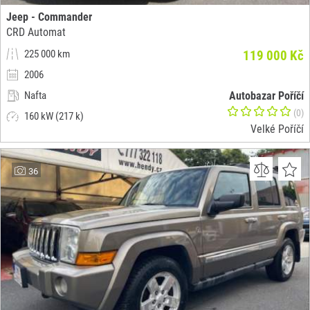
Jeep - Commander
CRD Automat
225 000 km
119 000 Kč
2006
Nafta
Autobazar Poříčí
(0)
160 kW (217 k)
Velké Poříčí
36