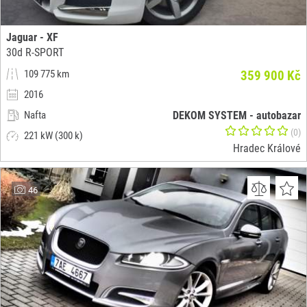
Jaguar - XF
30d R-SPORT
109 775 km
359 900 Kč
2016
Nafta
DEKOM SYSTEM - autobazar
(0)
221 kW (300 k)
Hradec Králové
46