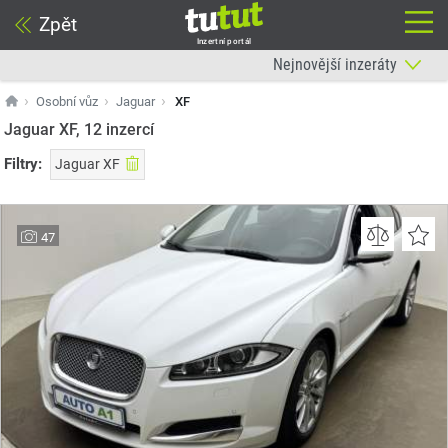
Zpět
Inzertní portál
Osobní vůz
Jaguar
XF
Jaguar XF, 12
inzercí
Filtry:
Jaguar XF
47