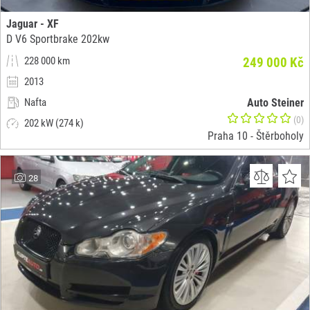
Jaguar - XF
D V6 Sportbrake 202kw
228 000 km
249 000 Kč
2013
Nafta
Auto Steiner
(0)
202 kW (274 k)
Praha 10 - Štěrboholy
28