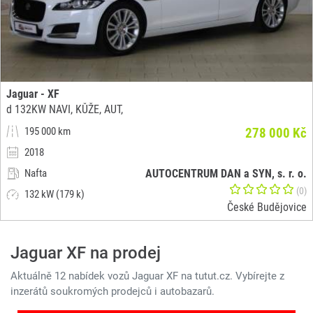
Jaguar - XF
d 132KW NAVI, KŮŽE, AUT,
195 000 km
278 000 Kč
2018
Nafta
AUTOCENTRUM DAN a SYN, s. r. o.
(0)
132 kW (179 k)
České Budějovice
Jaguar XF na prodej
Aktuálně 12 nabídek vozů Jaguar XF na tutut.cz. Vybírejte z
inzerátů soukromých prodejců i autobazarů.