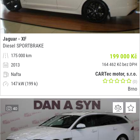
Jaguar - XF
Diesel SPORTBRAKE
175 000 km
199 000 Kč
164 462 Kč bez DPH
2013
CARTec motor, s.r.o.
Nafta
(0)
147 kW (199 k)
Brno
40