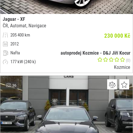
Jaguar - XF
ČR, Automat, Navigace
205 400 km
230 000 Kč
2012
Nafta
autoprodej Kozmice - D&J Jiří Kocur
(0)
177 kW (240 k)
Kozmice
36