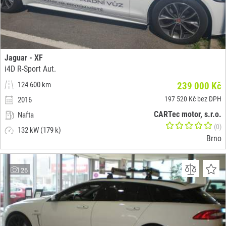
Jaguar - XF
i4D R-Sport Aut.
124 600 km
239 000 Kč
197 520 Kč bez DPH
2016
CARTec motor, s.r.o.
Nafta
(0)
132 kW (179 k)
Brno
26