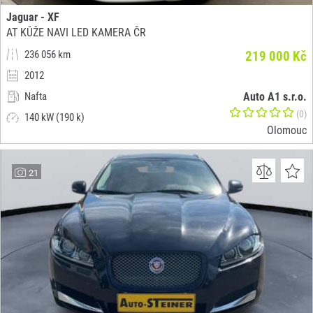
Jaguar - XF
AT KŮŽE NAVI LED KAMERA ČR
236 056 km
219 000 Kč
2012
Nafta
Auto A1 s.r.o.
(0)
140 kW (190 k)
Olomouc
21