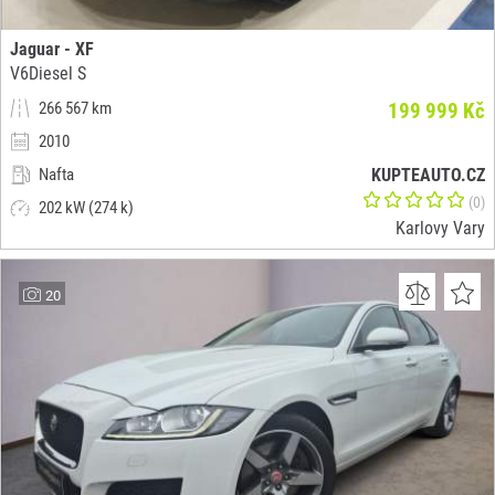
Jaguar - XF
V6Diesel S
266 567 km
199 999 Kč
2010
Nafta
KUPTEAUTO.CZ
(0)
202 kW (274 k)
Karlovy Vary
20