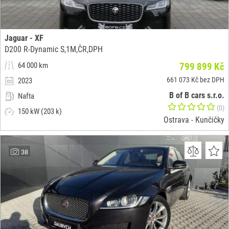
Jaguar - XF
D200 R-Dynamic S,1M,ČR,DPH
64 000 km
799 899 Kč
661 073 Kč bez DPH
2023
B of B cars s.r.o.
Nafta
(0)
150 kW (203 k)
Ostrava - Kunčičky
38