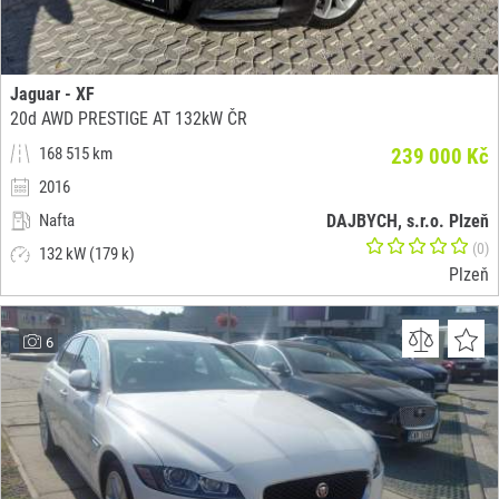
Jaguar - XF
20d AWD PRESTIGE AT 132kW ČR
168 515 km
239 000 Kč
2016
Nafta
DAJBYCH, s.r.o. Plzeň
(0)
132 kW (179 k)
Plzeň
6