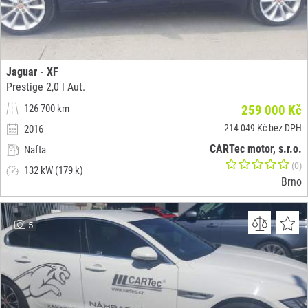
Jaguar - XF
Prestige 2,0 l Aut.
126 700 km
259 000 Kč
214 049 Kč bez DPH
2016
CARTec motor, s.r.o.
Nafta
(0)
132 kW (179 k)
Brno
5