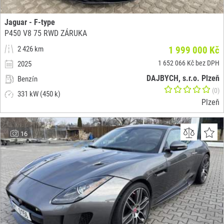
Jaguar - F-type
P450 V8 75 RWD ZÁRUKA
2 426 km
1 999 000 Kč
1 652 066 Kč bez DPH
2025
DAJBYCH, s.r.o. Plzeň
Benzín
(0)
331 kW (450 k)
Plzeň
16