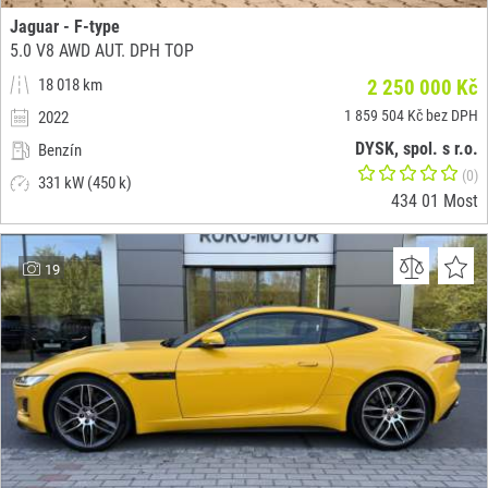
Jaguar - F-type
5.0 V8 AWD AUT. DPH TOP
18 018 km
2 250 000 Kč
1 859 504 Kč bez DPH
2022
DYSK, spol. s r.o.
Benzín
(0)
331 kW (450 k)
434 01 Most
19