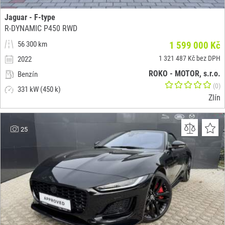
Jaguar - F-type
R-DYNAMIC P450 RWD
56 300 km
1 599 000 Kč
1 321 487 Kč bez DPH
2022
ROKO - MOTOR, s.r.o.
Benzín
(0)
331 kW (450 k)
Zlín
25