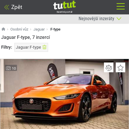
Zpět
Inzertní portál
Osobní vůz
Jaguar
F-type
Jaguar F-type, 7
inzercí
Filtry:
Jaguar F-type
10