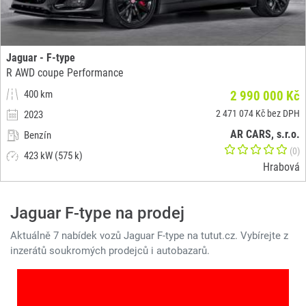
Jaguar - F-type
R AWD coupe Performance
400 km
2 990 000 Kč
2 471 074 Kč bez DPH
2023
AR CARS, s.r.o.
Benzín
(0)
423 kW (575 k)
Hrabová
Jaguar F-type na prodej
Aktuálně 7 nabídek vozů Jaguar F-type na tutut.cz. Vybírejte z
inzerátů soukromých prodejců i autobazarů.