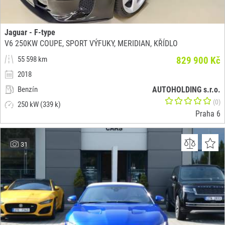
Jaguar - F-type
V6 250KW COUPE, SPORT VÝFUKY, MERIDIAN, KŘÍDLO
55 598 km
829 900 Kč
2018
Benzín
AUTOHOLDING s.r.o.
(0)
250 kW (339 k)
Praha 6
31