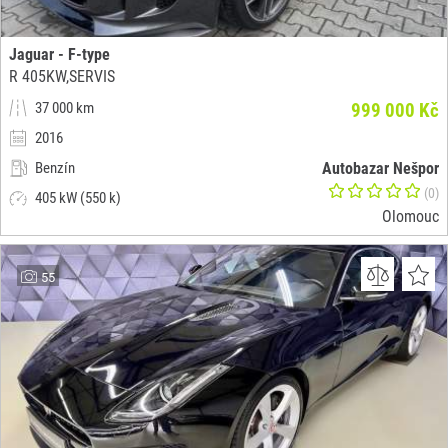
Jaguar - F-type
R 405KW,SERVIS
37 000 km
999 000 Kč
2016
Benzín
Autobazar Nešpor
(0)
405 kW (550 k)
Olomouc
55