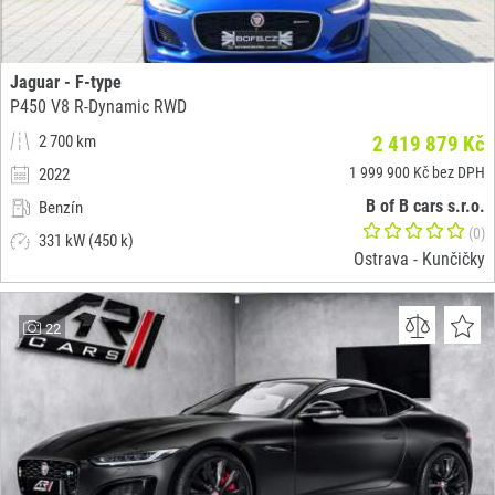
Jaguar - F-type
P450 V8 R-Dynamic RWD
2 700 km
2 419 879 Kč
1 999 900 Kč bez DPH
2022
B of B cars s.r.o.
Benzín
(0)
331 kW (450 k)
Ostrava - Kunčičky
22