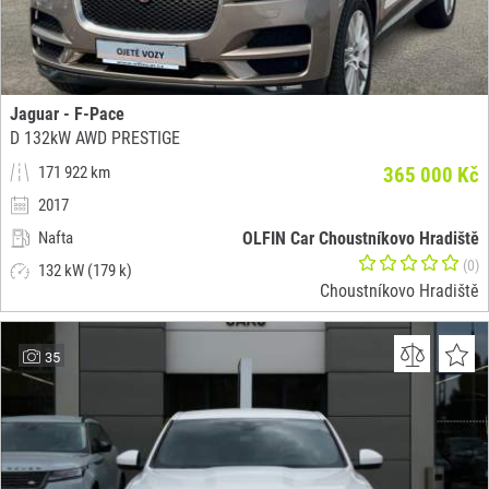
Jaguar - F-Pace
D 132kW AWD PRESTIGE
171 922 km
365 000 Kč
2017
Nafta
OLFIN Car Choustníkovo Hradiště
(0)
132 kW (179 k)
Choustníkovo Hradiště
35