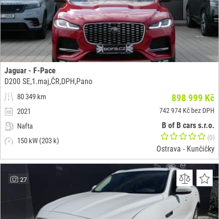
Jaguar - F-Pace
D200 SE,1.maj,ČR,DPH,Pano
80 349 km
898 999 Kč
742 974 Kč bez DPH
2021
B of B cars s.r.o.
Nafta
(0)
150 kW (203 k)
Ostrava - Kunčičky
27