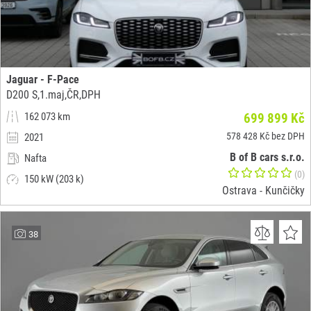
Jaguar - F-Pace
D200 S,1.maj,ČR,DPH
162 073 km
699 899 Kč
578 428 Kč bez DPH
2021
B of B cars s.r.o.
Nafta
(0)
150 kW (203 k)
Ostrava - Kunčičky
38