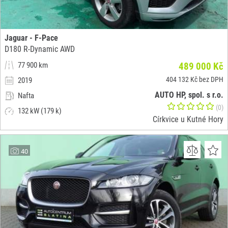
Jaguar - F-Pace
D180 R-Dynamic AWD
77 900 km
489 000 Kč
404 132 Kč bez DPH
2019
AUTO HP, spol. s r.o.
Nafta
(0)
132 kW (179 k)
Církvice u Kutné Hory
40