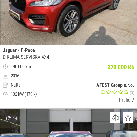
Jaguar - F-Pace
D KLIMA SERVISKA 4X4
190 000 km
370 000 Kč
2016
Nafta
AFEST Group s.r.o.
(0)
132 kW (179 k)
Praha 7
44