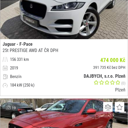
Jaguar - F-Pace
25t PRESTIGE AWD AT ČR DPH
156 331 km
474 000 Kč
391 735 Kč bez DPH
2019
DAJBYCH, s.r.o. Plzeň
Benzín
(0)
184 kW (250 k)
Plzeň
19