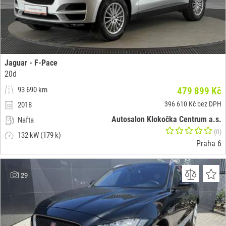
Jaguar - F-Pace
20d
93 690 km
479 899 Kč
396 610 Kč bez DPH
2018
Autosalon Klokočka Centrum a.s.
Nafta
(0)
132 kW (179 k)
Praha 6
29