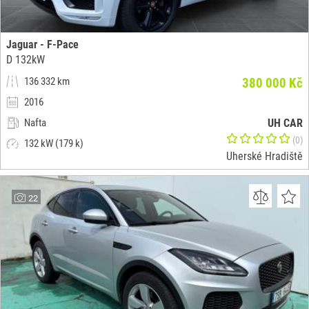
Jaguar - F-Pace
D 132kW
136 332 km
380 000 Kč
2016
Nafta
UH CAR
(0)
132 kW (179 k)
Uherské Hradiště
22