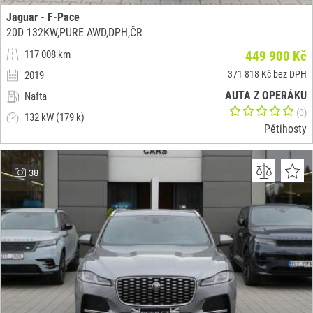
Jaguar - F-Pace
20D 132KW,PURE AWD,DPH,ČR
117 008 km
449 900 Kč
371 818 Kč bez DPH
2019
AUTA Z OPERÁKU
Nafta
(0)
132 kW (179 k)
Pětihosty
38