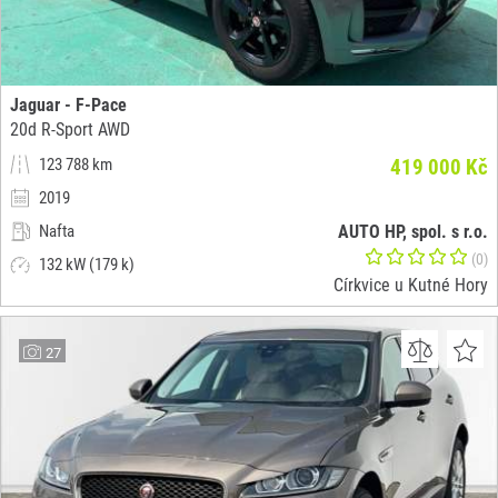
Jaguar - F-Pace
20d R-Sport AWD
123 788 km
419 000 Kč
2019
Nafta
AUTO HP, spol. s r.o.
(0)
132 kW (179 k)
Církvice u Kutné Hory
27