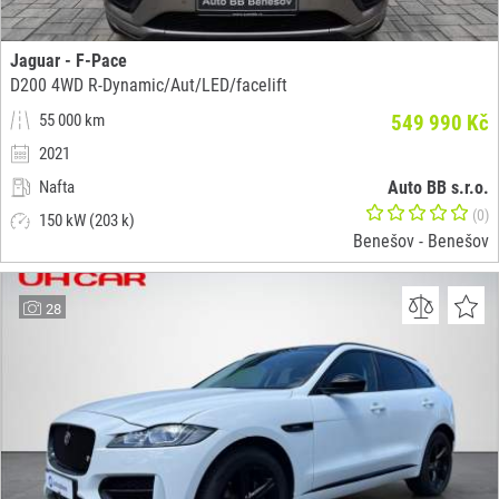
Jaguar - F-Pace
D200 4WD R-Dynamic/Aut/LED/facelift
55 000 km
549 990 Kč
2021
Nafta
Auto BB s.r.o.
(0)
150 kW (203 k)
Benešov - Benešov
28