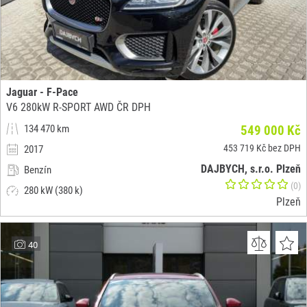
Jaguar - F-Pace
V6 280kW R-SPORT AWD ČR DPH
134 470 km
549 000 Kč
453 719 Kč bez DPH
2017
DAJBYCH, s.r.o. Plzeň
Benzín
(0)
280 kW (380 k)
Plzeň
40