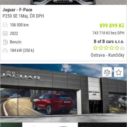
Jaguar - F-Pace
P250 SE 1Maj, ČR DPH
106 500 km
899 899 Kč
743 718 Kč bez DPH
2022
B of B cars s.r.o.
Benzín
(0)
184 kW (250 k)
Ostrava - Kunčičky
51