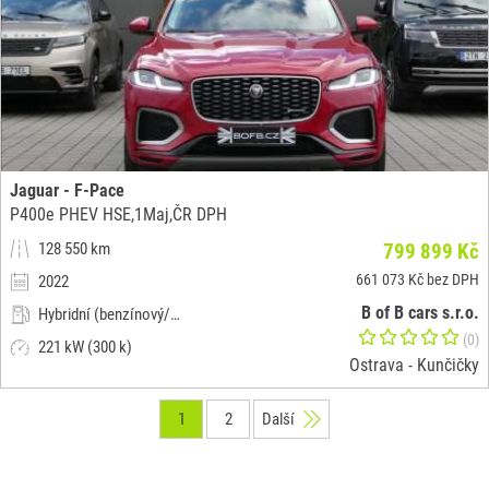
Jaguar - F-Pace
P400e PHEV HSE,1Maj,ČR DPH
128 550 km
799 899 Kč
661 073 Kč bez DPH
2022
B of B cars s.r.o.
Hybridní (benzínový/elektrický)
(0)
221 kW (300 k)
Ostrava - Kunčičky
1
2
Další