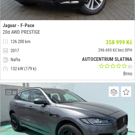
Jaguar - F-Pace
20d AWD PRESTIGE
126 200 km
358 999 Kč
296 693 Kč bez DPH
2017
AUTOCENTRUM SLATINA
Nafta
(0)
132 kW (179 k)
Brno
32