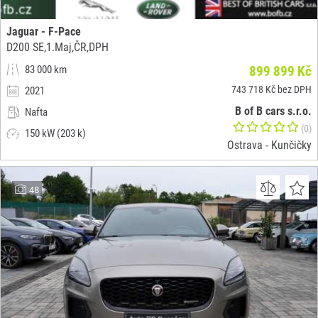
Jaguar - F-Pace
D200 SE,1.Maj,ČR,DPH
83 000 km
899 899 Kč
743 718 Kč bez DPH
2021
B of B cars s.r.o.
Nafta
(0)
150 kW (203 k)
Ostrava - Kunčičky
48