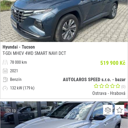
Hyundai - Tucson
T-GDi MHEV 4WD SMART NAVI DCT
78 000 km
519 900 Kč
2021
Benzín
AUTOLAROS SPEED s.r.o. - bazar
(0)
132 kW (179 k)
Ostrava - Hrabová
13