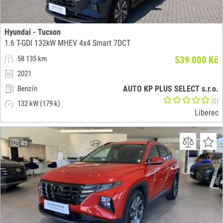
Hyundai - Tucson
1.6 T-GDI 132kW MHEV 4x4 Smart 7DCT
58 135 km
539 000 Kč
2021
Benzín
AUTO KP PLUS SELECT s.r.o.
(0)
132 kW (179 k)
Liberec
45