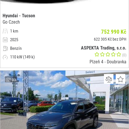
Hyundai - Tucson
Go Czech
1 km
752 990 Kč
622 305 Kč bez DPH
2025
ASPEKTA Trading, s.r.o.
Benzín
(0)
110 kW (149 k)
Plzeň 4 - Doubravka
33