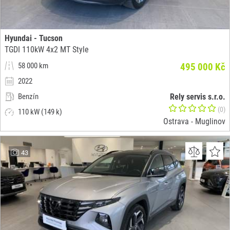
Hyundai - Tucson
TGDI 110kW 4x2 MT Style
58 000 km
495 000 Kč
2022
Benzín
Rely servis s.r.o.
(0)
110 kW (149 k)
Ostrava - Muglinov
43