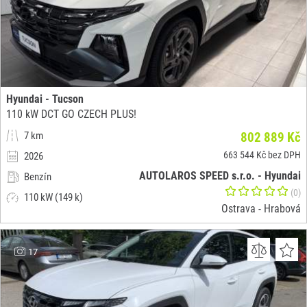
Hyundai - Tucson
110 kW DCT GO CZECH PLUS!
7 km
802 889 Kč
663 544 Kč bez DPH
2026
AUTOLAROS SPEED s.r.o. - Hyundai
Benzín
(0)
110 kW (149 k)
Ostrava - Hrabová
17