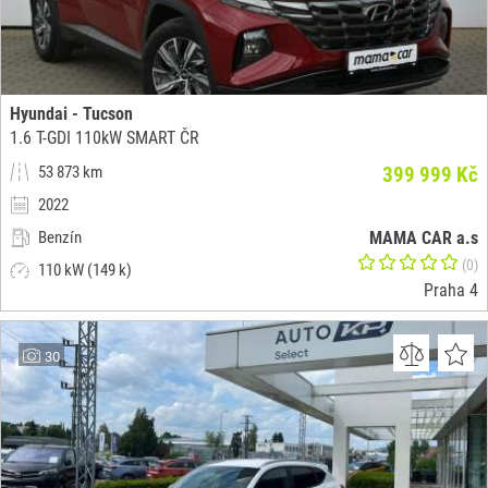
Hyundai - Tucson
1.6 T-GDI 110kW SMART ČR
53 873 km
399 999 Kč
2022
Benzín
MAMA CAR a.s
(0)
110 kW (149 k)
Praha 4
30