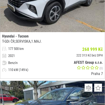
Hyundai - Tucson
T-GDi ČR,SERVISKA,1.MAJ.
177 500 km
268 999 Kč
222 313 Kč bez DPH
2021
AFEST Group s.r.o.
Benzín
(0)
110 kW (149 k)
Praha 7
27