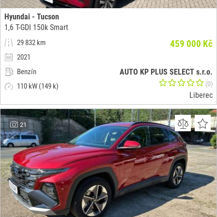
Hyundai - Tucson
1,6 T-GDI 150k Smart
29 832 km
459 000 Kč
2021
Benzín
AUTO KP PLUS SELECT s.r.o.
(0)
110 kW (149 k)
Liberec
21