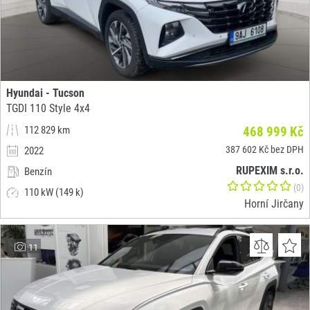
Hyundai - Tucson
TGDI 110 Style 4x4
112 829 km
468 999 Kč
387 602 Kč bez DPH
2022
RUPEXIM s.r.o.
Benzín
(0)
110 kW (149 k)
Horní Jirčany
11