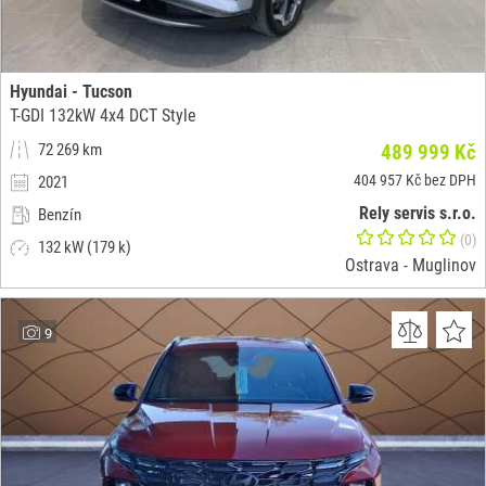
Hyundai - Tucson
T-GDI 132kW 4x4 DCT Style
72 269 km
489 999 Kč
404 957 Kč bez DPH
2021
Rely servis s.r.o.
Benzín
(0)
132 kW (179 k)
Ostrava - Muglinov
9