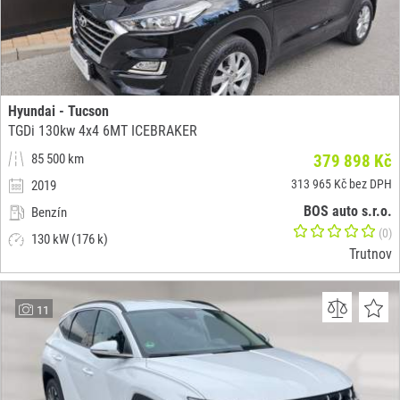
Hyundai - Tucson
TGDi 130kw 4x4 6MT ICEBRAKER
85 500 km
379 898 Kč
313 965 Kč bez DPH
2019
BOS auto s.r.o.
Benzín
(0)
130 kW (176 k)
Trutnov
11