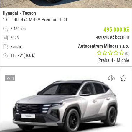
Hyundai - Tucson
1.6 T GDI 4x4 MHEV Premium DCT
6 439 km
495 000 Kč
409 090 Kč bez DPH
2026
Autocentrum Milocar s.r.o.
Benzín
(0)
118 kW (160 k)
Praha 4 - Michle
1