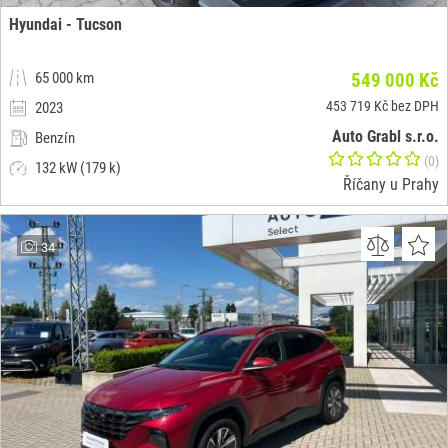
Hyundai - Tucson
65 000 km
549 000 Kč
453 719 Kč bez DPH
2023
Auto Grabl s.r.o.
Benzín
(0)
132 kW (179 k)
Říčany u Prahy
34