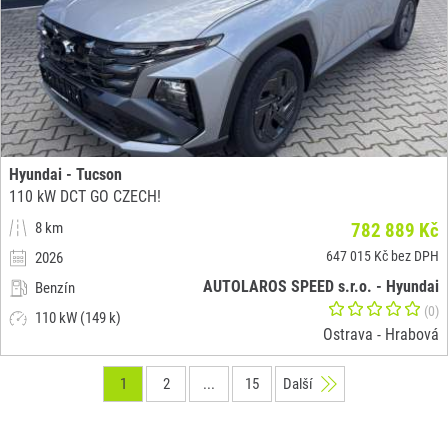
Hyundai - Tucson
110 kW DCT GO CZECH!
8 km
782 889 Kč
647 015 Kč bez DPH
2026
AUTOLAROS SPEED s.r.o. - Hyundai
Benzín
(0)
110 kW (149 k)
Ostrava - Hrabová
1
2
...
15
Další