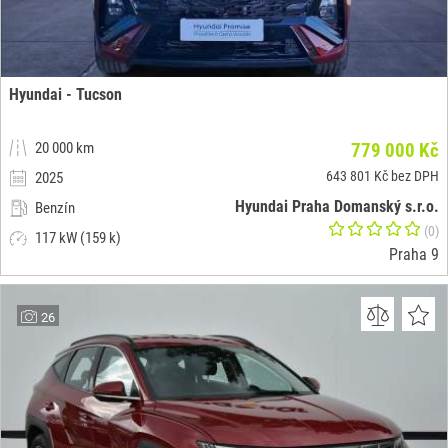
Hyundai - Tucson
20 000 km
779 000 Kč
643 801 Kč bez DPH
2025
Hyundai Praha Domanský s.r.o.
Benzín
(0)
117 kW (159 k)
Praha 9
26