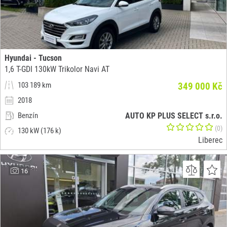
Hyundai - Tucson
1,6 T-GDI 130kW Trikolor Navi AT
103 189 km
349 000 Kč
2018
Benzín
AUTO KP PLUS SELECT s.r.o.
(0)
130 kW (176 k)
Liberec
16