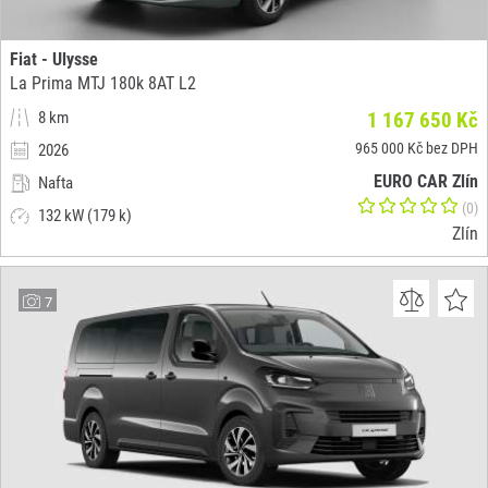
Fiat - Ulysse
La Prima MTJ 180k 8AT L2
8 km
1 167 650 Kč
965 000 Kč bez DPH
2026
EURO CAR Zlín
Nafta
(0)
132 kW (179 k)
Zlín
7