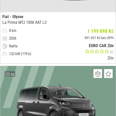
Fiat - Ulysse
La Prima MTJ 180k 8AT L3
8 km
1 199 898 Kč
991 651 Kč bez DPH
2026
EURO CAR Zlín
Nafta
(0)
132 kW (179 k)
Zlín
20