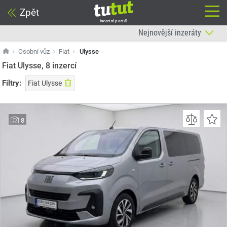
Zpět
Inzertní portál
Osobní vůz
Fiat
Ulysse
Fiat Ulysse, 8
inzercí
Filtry:
Fiat Ulysse
8