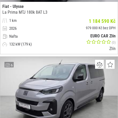
Fiat - Ulysse
La Prima MTJ 180k 8AT L3
1 km
1 184 590 Kč
979 000 Kč bez DPH
2026
EURO CAR Zlín
Nafta
(0)
132 kW (179 k)
Zlín
6