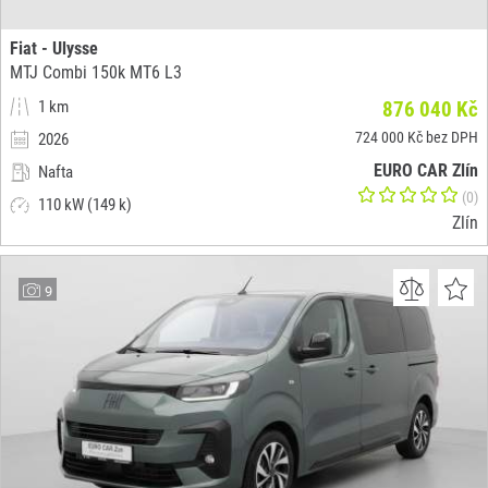
Fiat - Ulysse
MTJ Combi 150k MT6 L3
1 km
876 040 Kč
724 000 Kč bez DPH
2026
EURO CAR Zlín
Nafta
(0)
110 kW (149 k)
Zlín
9