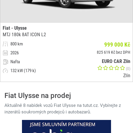
Fiat - Ulysse
MTJ 180k 8AT ICON L2
800 km
999 000 Kč
825 619 Kč bez DPH
2026
EURO CAR Zlín
Nafta
(0)
132 kW (179 k)
Zlín
Fiat Ulysse na prodej
Aktuálně 8 nabídek vozů Fiat Ulysse na tutut.cz. Vybírejte z
inzerátů soukromých prodejců i autobazarů.