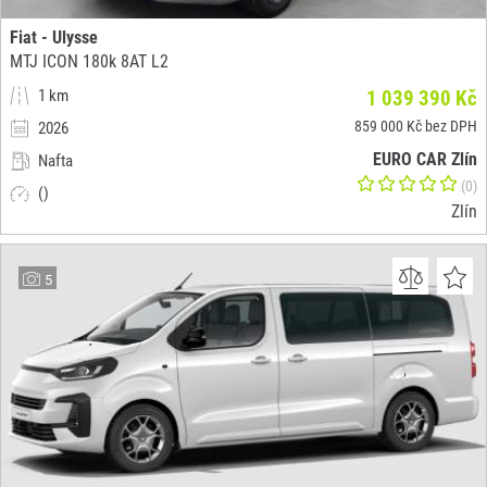
Fiat - Ulysse
MTJ ICON 180k 8AT L2
1 km
1 039 390 Kč
859 000 Kč bez DPH
2026
EURO CAR Zlín
Nafta
(0)
()
Zlín
5