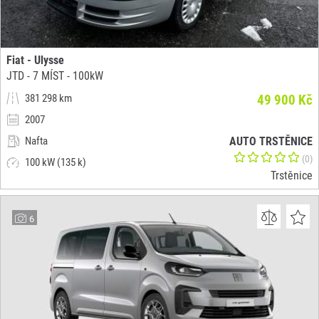
Fiat - Ulysse
JTD - 7 MÍST - 100kW
381 298 km
49 900 Kč
2007
Nafta
AUTO TRSTĚNICE
(0)
100 kW (135 k)
Trstěnice
6