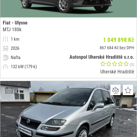
Fiat - Ulysse
MTJ 180k
1 km
1 049 898 Kč
867 684 Kč bez DPH
2026
Autospol Uherské Hradiště s.r.o.
Nafta
(0)
132 kW (179 k)
Uherské Hradiště
24