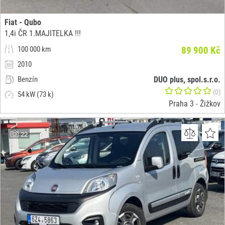
Fiat - Qubo
1,4i ČR 1.MAJITELKA !!!
100 000 km
89 900 Kč
2010
Benzín
DUO plus, spol.s.r.o.
(0)
54 kW (73 k)
Praha 3 - Žižkov
22