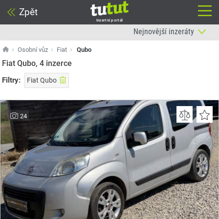
Zpět
Inzertní portál
Osobní vůz
Fiat
Qubo
Fiat Qubo, 4
inzerce
Filtry:
Fiat Qubo
24