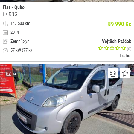
Fiat - Qubo
i + CNG
147 500 km
89 990 Kč
2014
Zemní plyn
Vojtěch Ptáček
(0)
57 kW (77 k)
Třebíč
14