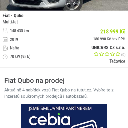
Fiat - Qubo
MultiJet
148 430 km
218 999 Kč
180 990 Kč bez DPH
2019
UNICARS CZ s.r.o.
Nafta
(0)
70 kW (95 k)
Tečovice
Fiat Qubo na prodej
Aktuálně 4 nabídek vozů Fiat Qubo na tutut.cz. Vybírejte z
inzerátů soukromých prodejců i autobazarů.