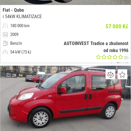
Fiat - Qubo
i 54kW KLIMATIZACE
180 000 km
57 000 Kč
2009
Benzín
AUTOINVEST Tradice a zkušenost
od roku 1996
54 kW (73 k)
(0)
okr. Třebíč
28