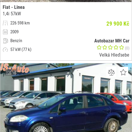
Fiat - Linea
1,4i 57kW
226 598 km
29 900 Kč
2009
Benzín
Autobazar MH Car
(0)
57 kW (77 k)
Velká Hleďsebe
16