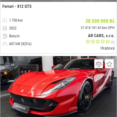
Ferrari - 812 GTS
1 750 km
38 500 000 Kč
31 818 181 Kč bez DPH
2022
AR CARS, s.r.o.
Benzín
(0)
607 kW (825 k)
Hrabová
44