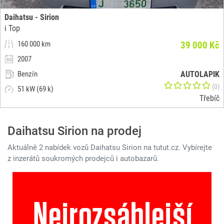
Daihatsu - Sirion
i Top
160 000 km
39 000 Kč
2007
Benzín
AUTOLAPIK
(0)
51 kW (69 k)
Třebíč
Daihatsu Sirion na prodej
Aktuálně 2 nabídek vozů Daihatsu Sirion na tutut.cz. Vybírejte
z inzerátů soukromých prodejců i autobazarů.