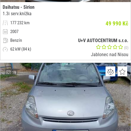
Daihatsu - Sirion
1.3i serv.knížka
177 232 km
49 990 Kč
2007
Benzín
U+V AUTOCENTRUM s.r.o.
(0)
62 kW (84 k)
Jablonec nad Nisou
19