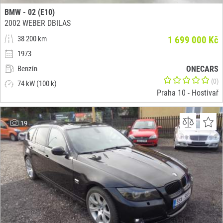
BMW - 02 (E10)
2002 WEBER DBILAS
38 200 km
1 699 000 Kč
1973
Benzín
ONECARS
(0)
74 kW (100 k)
Praha 10 - Hostivař
19