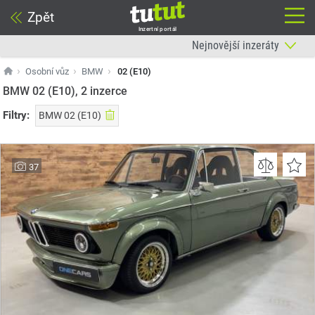
Zpět
Inzertní portál
Osobní vůz
BMW
02 (E10)
BMW 02 (E10), 2
inzerce
Filtry:
BMW 02 (E10)
37