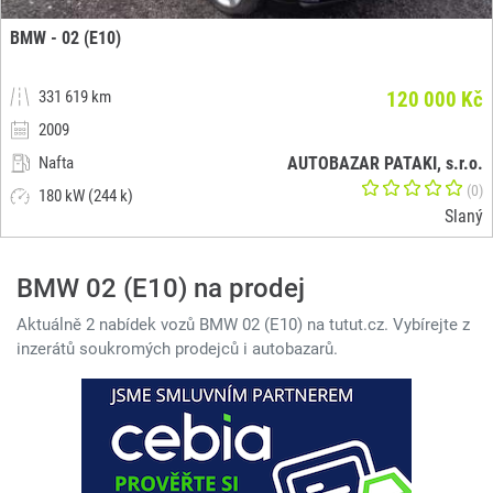
BMW - 02 (E10)
331 619 km
120 000 Kč
2009
Nafta
AUTOBAZAR PATAKI, s.r.o.
(0)
180 kW (244 k)
Slaný
BMW 02 (E10) na prodej
Aktuálně 2 nabídek vozů BMW 02 (E10) na tutut.cz. Vybírejte z
inzerátů soukromých prodejců i autobazarů.