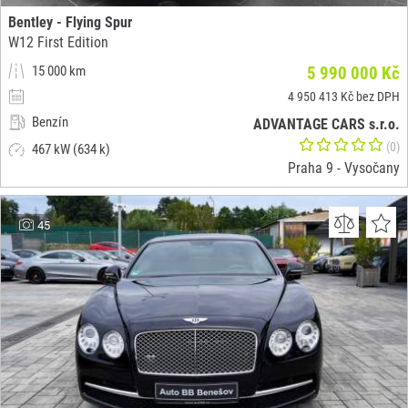
Bentley - Flying Spur
W12 First Edition
15 000 km
5 990 000 Kč
4 950 413 Kč bez DPH
Benzín
ADVANTAGE CARS s.r.o.
(0)
467 kW (634 k)
Praha 9 - Vysočany
45