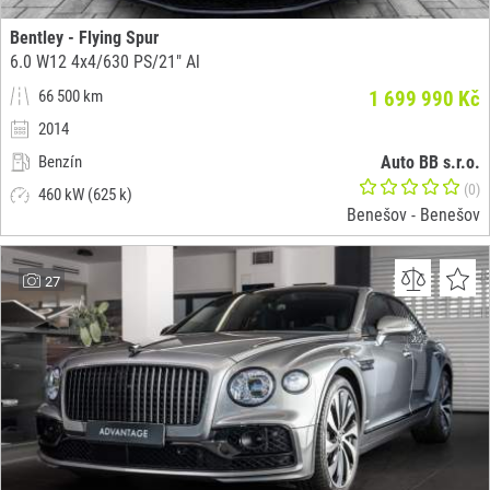
Bentley - Flying Spur
6.0 W12 4x4/630 PS/21" Al
66 500 km
1 699 990 Kč
2014
Benzín
Auto BB s.r.o.
(0)
460 kW (625 k)
Benešov - Benešov
27