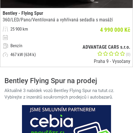
Bentley - Flying Spur
360/LED/Pano/Ventilovaná a vyhřívaná sedadla s masáží
25 900 km
4 990 000 Kč
Benzín
ADVANTAGE CARS s.r.o.
467 kW (634 k)
(0)
Praha 9 - Vysočany
Bentley Flying Spur na prodej
Aktuálně 3 nabídek vozů Bentley Flying Spur na tutut.cz.
Vybírejte z inzerátů soukromých prodejců i autobazarů.