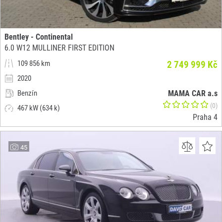
Bentley - Continental
6.0 W12 MULLINER FIRST EDITION
109 856 km
2 749 999 Kč
2020
Benzín
MAMA CAR a.s
(0)
467 kW (634 k)
Praha 4
45