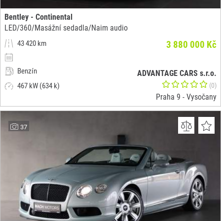
Bentley - Continental
LED/360/Masážní sedadla/Naim audio
43 420 km
3 880 000 Kč
Benzín
ADVANTAGE CARS s.r.o.
467 kW (634 k)
(0)
Praha 9 - Vysočany
37