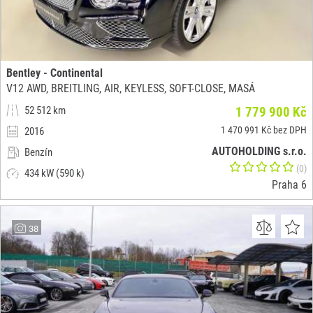
Bentley - Continental
V12 AWD, BREITLING, AIR, KEYLESS, SOFT-CLOSE, MASÁ
52 512 km
1 779 900 Kč
1 470 991 Kč bez DPH
2016
AUTOHOLDING s.r.o.
Benzín
(0)
434 kW (590 k)
Praha 6
38