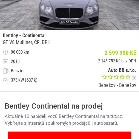
Bentley - Continental
GT V8 Mulliner, ČR, DPH
98 000 km
2 599 990 Kč
2 148 752 Kč bez DPH
2016
Auto BB s.r.o.
Benzín
(0)
373 kW (507 k)
Benešov - Benešov
Bentley Continental na prodej
Aktuálně 10 nabídek vozů Bentley Continental na tutut.cz.
Vybírejte z inzerátů soukromých prodejců i autobazarů.