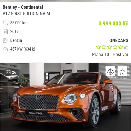
Bentley - Continental
V12 FIRST EDITION NAIM
88 000 km
3 999 000 Kč
2019
Benzín
ONECARS
(0)
467 kW (634 k)
Praha 10 - Hostivař
26