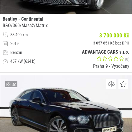
Bentley - Continental
B&O/360/Masáž/Matrix
83 400 km
3 700 000 Kč
3 057 851 Kč bez DPH
2019
ADVANTAGE CARS s.r.o.
Benzín
(0)
467 kW (634 k)
Praha 9 - Vysočany
40