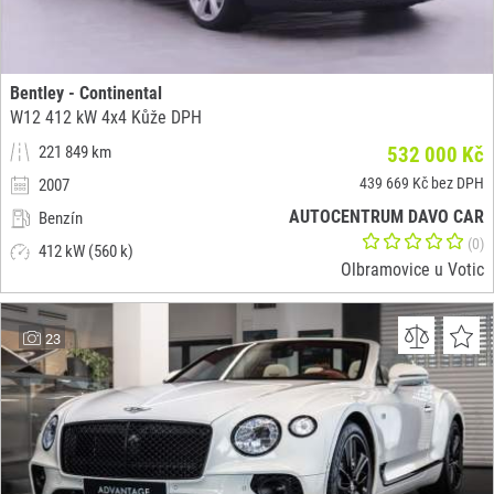
Bentley - Continental
W12 412 kW 4x4 Kůže DPH
221 849 km
532 000 Kč
439 669 Kč bez DPH
2007
AUTOCENTRUM DAVO CAR
Benzín
(0)
412 kW (560 k)
Olbramovice u Votic
23