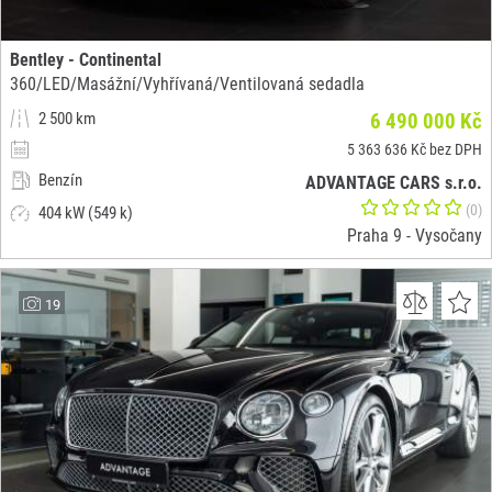
Bentley - Continental
360/LED/Masážní/Vyhřívaná/Ventilovaná sedadla
2 500 km
6 490 000 Kč
5 363 636 Kč bez DPH
Benzín
ADVANTAGE CARS s.r.o.
(0)
404 kW (549 k)
Praha 9 - Vysočany
19