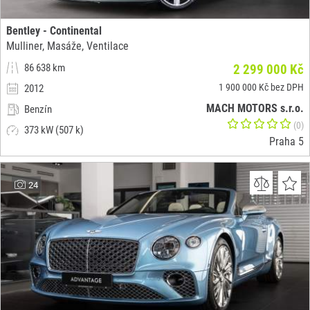
Bentley - Continental
Mulliner, Masáže, Ventilace
86 638 km
2 299 000 Kč
1 900 000 Kč bez DPH
2012
MACH MOTORS s.r.o.
Benzín
(0)
373 kW (507 k)
Praha 5
24