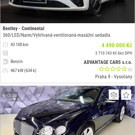
Bentley - Continental
360/LED/Naim/Vyhřívaná-ventilovaná-masážní sedadla
43 100 km
4 490 000 Kč
3 710 743 Kč bez DPH
Benzín
ADVANTAGE CARS s.r.o.
(0)
467 kW (634 k)
Praha 9 - Vysočany
33