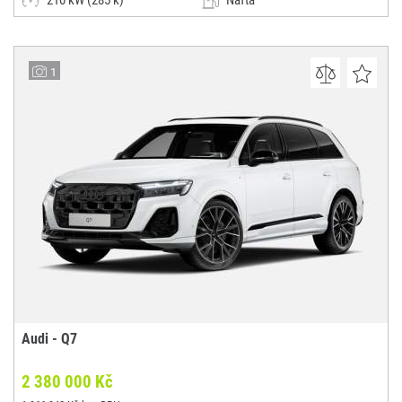
210 kW (285 k)
Nafta
Automatická
SUV / Terénní / pickup
Autosalon Klokočka Centrum a.s. - nové vozy
1
(0x)
Praha 6
Audi - Q7
2 380 000 Kč