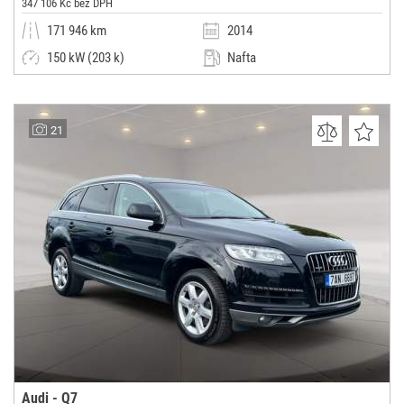
347 106 Kč bez DPH
171 946 km
2014
150 kW (203 k)
Nafta
Automatická
SUV / Terénní / pickup
AUTOCENTRUM DAVO CAR
21
(0x)
Olbramovice u Votic
Audi - Q7