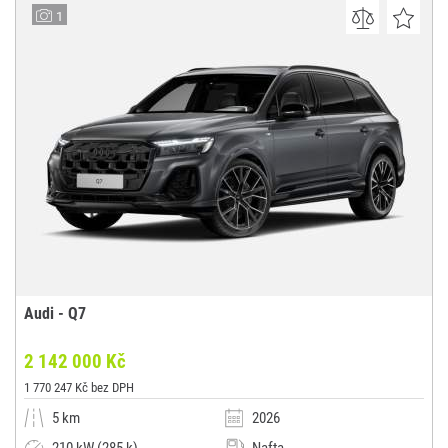
Auto Palace Spořilov s.r.o.
1
(0x)
Praha 4
Audi - Q7
2 142 000 Kč
1 770 247 Kč bez DPH
5 km
2026