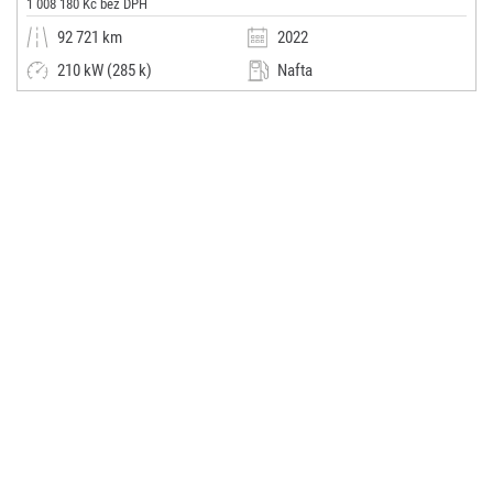
1 008 180 Kč bez DPH
92 721 km
2022
210 kW (285 k)
Nafta
Automatická
SUV / Terénní / pickup
Autosalon Klokočka Centrum a.s.
(0x)
Praha 6