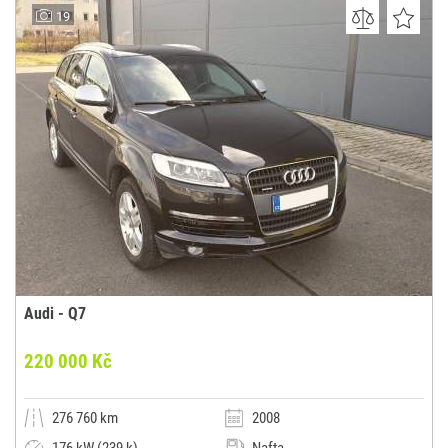
AUTO POKORNÝ, s.r.o.
19
(0x)
Brno
Audi - Q7
220 000 Kč
276 760 km
2008