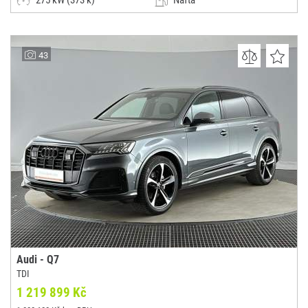
275 kW (373 k)
Nafta
Automatická
SUV / Terénní / pickup
AUTOHITY CZ s.r.o.
43
(0x)
Ostrava - Vítkovice
Audi - Q7
TDI
1 219 899 Kč