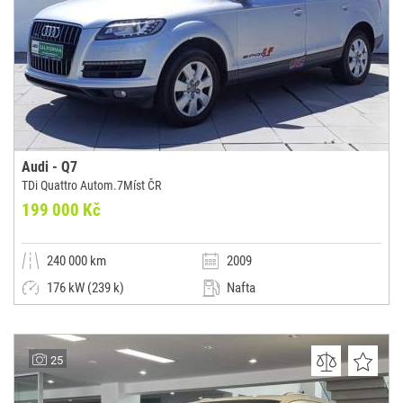
Audi - Q7
TDi Quattro Autom.7Míst ČR
199 000 Kč
240 000 km
2009
176 kW (239 k)
Nafta
Automatická
SUV / Terénní / pickup
Miroslav Vystrčil
25
(0x)
Luhačovice