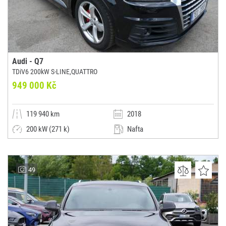
Audi - Q7
TDiV6 200kW S-LINE,QUATTRO
949 000 Kč
119 940 km
2018
200 kW (271 k)
Nafta
Automatická
SUV / Terénní / pickup
AUTO LAJZA
49
(0x)
Vysoké Mýto