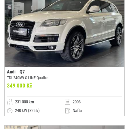
Audi - Q7
TDI 240kW S-LINE Quattro
349 000 Kč
231 000 km
2008
240 kW (326 k)
Nafta
Automatická
Kombi