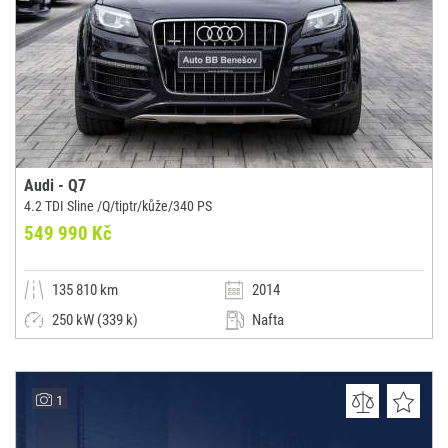
Audi - Q7
4.2 TDI Sline /Q/tiptr/kůže/340 PS
549 990 Kč
135 810 km
2014
250 kW (339 k)
Nafta
Automatická
SUV / Terénní / pickup
Auto BB s.r.o.
1
(0x)
Benešov - Benešov