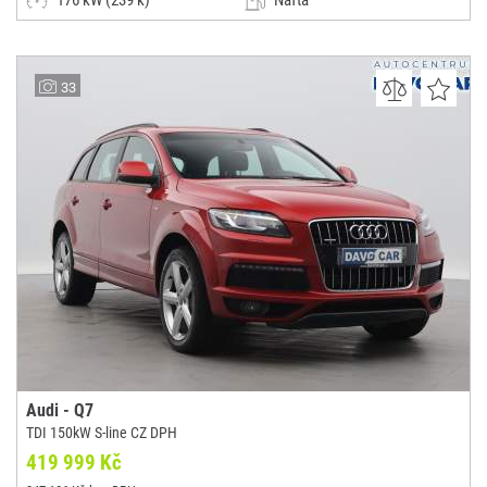
176 kW (239 k)
Nafta
Automatická
Kombi
AutoK
33
(0x)
-
Audi - Q7
TDI 150kW S-line CZ DPH
419 999 Kč