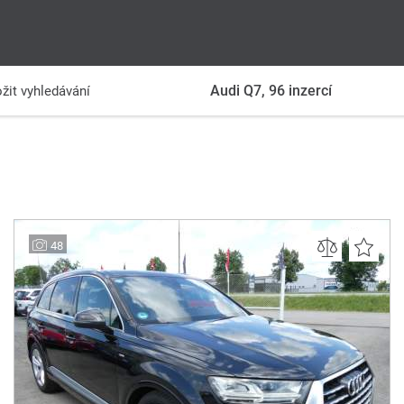
Audi Q7,
96
inzercí
žit vyhledávání
48