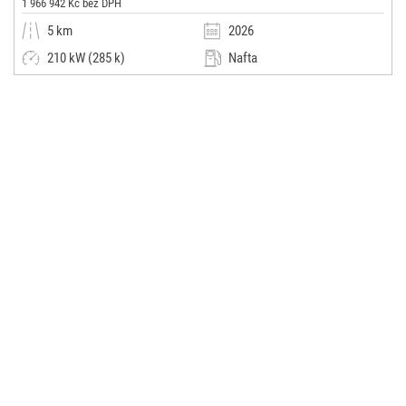
1 966 942 Kč bez DPH
5 km
2026
210 kW (285 k)
Nafta
Automatická
SUV / Terénní / pickup
Autosalon Klokočka Centrum a.s. - nové vozy
(0x)
Praha 6