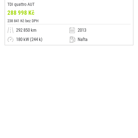
TDI quattro AUT
288 998 Kč
238 841 Kč bez DPH
292 850 km
2013
180 kW (244 k)
Nafta
Automatická
SUV / Terénní / pickup
RUPEXIM s.r.o.
(0x)
Horní Jirčany