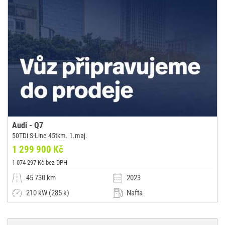
Audi - Q7
50TDi S-Line 45tkm. 1.maj.
1 299 900 Kč
1 074 297 Kč bez DPH
45 730 km
2023
210 kW (285 k)
Nafta
Automatická
SUV / Terénní / pickup