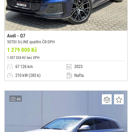
Audi - Q7
50TDI S-LINE quattro ČR DPH
1 279 000 Kč
1 057 024 Kč bez DPH
67 126 km
2023
210 kW (285 k)
Nafta
Automatická
SUV / Terénní / pickup
DAJBYCH, s.r.o. Plzeň
40
(0x)
Plzeň