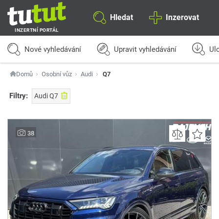
Hledat
Inzerovat
INZERTNÍ PORTÁL
Nové vyhledávání
Upravit vyhledávání
Ulo
Domů
Osobní vůz
Audi
Q7
Filtry:
Audi Q7
38