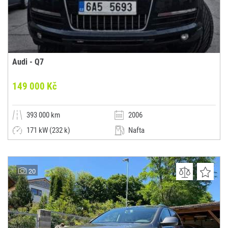
Audi - Q7
149 000 Kč
393 000 km
2006
171 kW (232 k)
Nafta
Automatická
SUV / Terénní / pickup
AutoK
20
(0x)
-