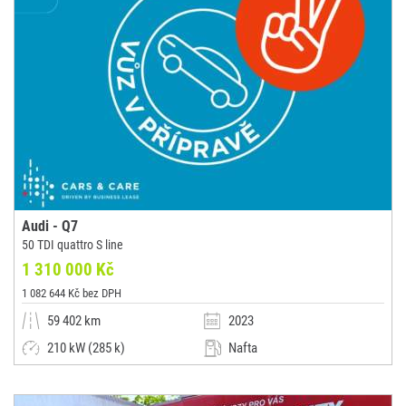
Audi - Q7
50 TDI quattro S line
1 310 000 Kč
1 082 644 Kč bez DPH
59 402 km
2023
210 kW (285 k)
Nafta
Automatická
SUV / Terénní / pickup