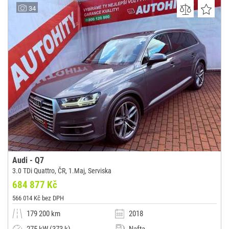
BUSINESS LEASE s.r.o.
34
(0x)
Praha
Audi - Q7
3.0 TDi Quattro, ČR, 1.Maj, Serviska
684 877 Kč
566 014 Kč bez DPH
179 200 km
2018