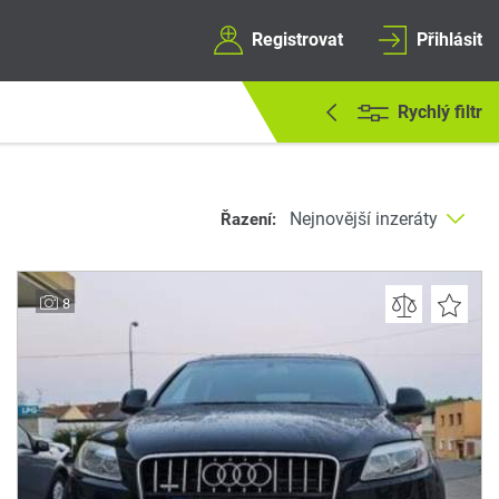
Registrovat
Přihlásit
Rychlý filtr
Řazení:
8