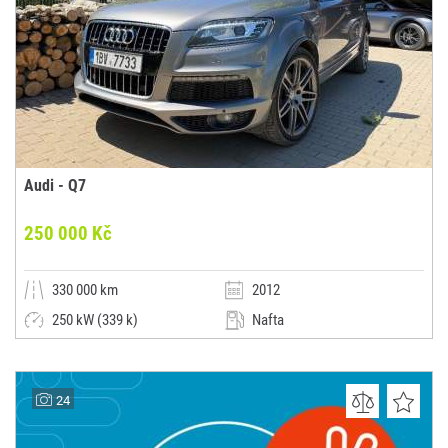
Audi - Q7
250 000 Kč
330 000 km
2012
250 kW (339 k)
Nafta
Manuální
Kombi
AutoK
24
(0x)
-