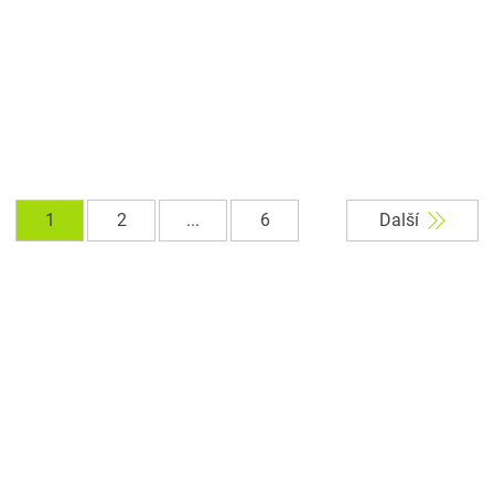
1
2
...
6
Další