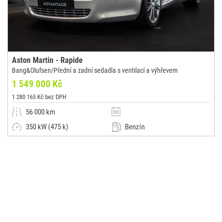
Aston Martin - Rapide
Bang&Olufsen/Přední a zadní sedadla s ventilací a výhřevem
1 549 000 Kč
1 280 165 Kč bez DPH
56 000 km
350 kW (475 k)
Benzín
Automatická
Malý vůz
ADVANTAGE CARS s.r.o.
(0x)
Praha 9 - Vysočany