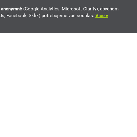
e anonymně
(Google Analytics, Microsoft Clarity), abychom
Ads, Facebook, Sklik) potřebujeme váš souhlas.
Více v
utut.cz. Vybírejte z inzerátů soukromých prodejců i autobazarů.