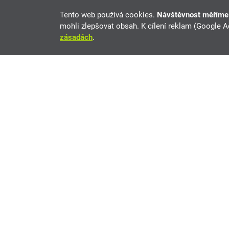
Tento web používá cookies.
Návštěvnost měřím
mohli zlepšovat obsah. K cílení reklam (Google 
zásadách
.
Aston Martin Rapide na prodej
Aktuálně 1 nabídek vozů Aston Martin Rapide na t