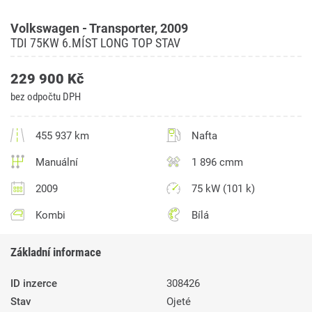
Volkswagen - Transporter, 2009
TDI 75KW 6.MÍST LONG TOP STAV
229 900 Kč
bez odpočtu DPH
455 937 km
Nafta
Manuální
1 896 cmm
2009
75 kW (101 k)
Kombi
Bílá
Základní informace
ID inzerce
308426
Stav
Ojeté