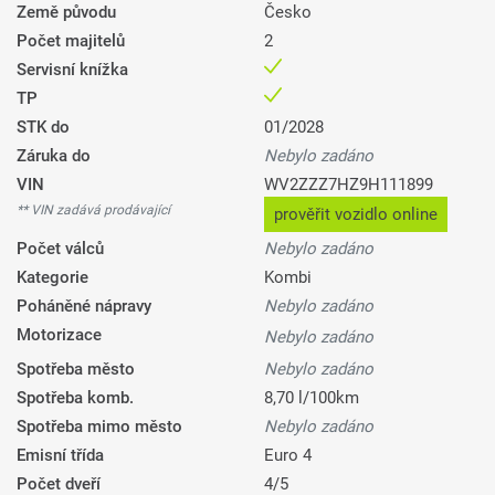
Země původu
Česko
Počet majitelů
2
Servisní knížka
TP
STK do
01/2028
Záruka do
Nebylo zadáno
VIN
WV2ZZZ7HZ9H111899
** VIN zadává prodávající
prověřit vozidlo online
Počet válců
Nebylo zadáno
Kategorie
Kombi
Poháněné nápravy
Nebylo zadáno
Motorizace
Nebylo zadáno
Spotřeba město
Nebylo zadáno
Spotřeba komb.
8,70 l/100km
Spotřeba mimo město
Nebylo zadáno
Emisní třída
Euro 4
Počet dveří
4/5