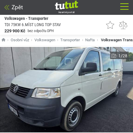
Zpět
Inzertní portál
Volkswagen - Transporter
TDI 75KW 6.MÍST LONG TOP STAV
229 900 Kč
bez odpočtu DPH
Osobní vůz
Volkswagen
Transporter
Nafta
Volkswagen Transpo
1/28