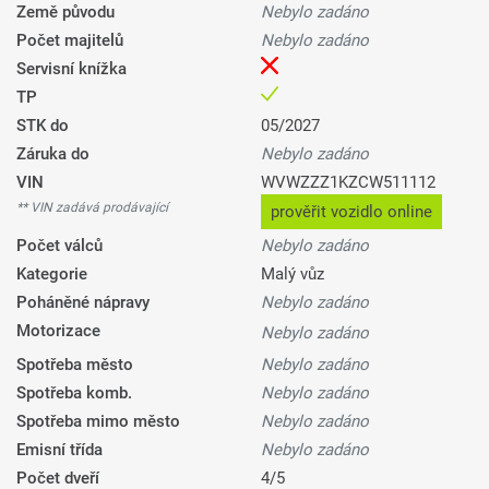
Země původu
Nebylo zadáno
Počet majitelů
Nebylo zadáno
Servisní knížka
TP
STK do
05/2027
Záruka do
Nebylo zadáno
VIN
WVWZZZ1KZCW511112
** VIN zadává prodávající
prověřit vozidlo online
Počet válců
Nebylo zadáno
Kategorie
Malý vůz
Poháněné nápravy
Nebylo zadáno
Motorizace
Nebylo zadáno
Spotřeba město
Nebylo zadáno
Spotřeba komb.
Nebylo zadáno
Spotřeba mimo město
Nebylo zadáno
Emisní třída
Nebylo zadáno
Počet dveří
4/5