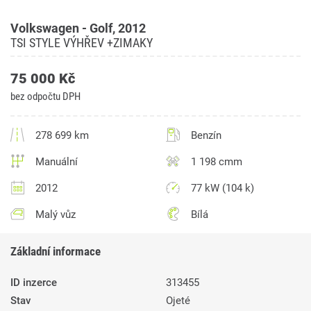
Volkswagen - Golf, 2012
TSI STYLE VÝHŘEV +ZIMAKY
75 000 Kč
bez odpočtu DPH
278 699 km
Benzín
Manuální
1 198 cmm
2012
77 kW (104 k)
Malý vůz
Bílá
Základní informace
ID inzerce
313455
Stav
Ojeté