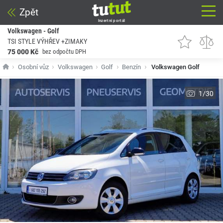
Zpět
Inzertní portál
Volkswagen - Golf
TSI STYLE VÝHŘEV +ZIMAKY
75 000 Kč
bez odpočtu DPH
Osobní vůz
Volkswagen
Golf
Benzín
Volkswagen Golf
1/30