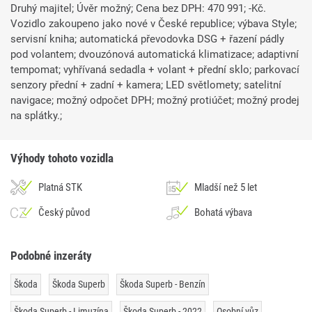
Druhý majitel; Úvěr možný; Cena bez DPH: 470 991; -Kč.
Vozidlo zakoupeno jako nové v České republice; výbava Style;
servisní kniha; automatická převodovka DSG + řazení pádly
pod volantem; dvouzónová automatická klimatizace; adaptivní
tempomat; vyhřívaná sedadla + volant + přední sklo; parkovací
senzory přední + zadní + kamera; LED světlomety; satelitní
navigace; možný odpočet DPH; možný protiúčet; možný prodej
na splátky.;
Výhody tohoto vozidla
Platná STK
Mladší než 5 let
Český původ
Bohatá výbava
Podobné inzeráty
Škoda
Škoda Superb
Škoda Superb - Benzín
Škoda Superb - Limuzína
Škoda Superb - 2022
Osobní vůz