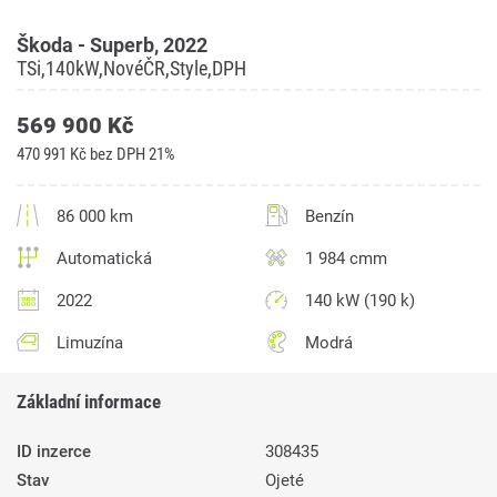
Škoda - Superb, 2022
TSi,140kW,NovéČR,Style,DPH
569 900 Kč
470 991 Kč bez DPH 21%
86 000 km
Benzín
Automatická
1 984 cmm
2022
140 kW (190 k)
Limuzína
Modrá
Základní informace
ID inzerce
308435
Stav
Ojeté