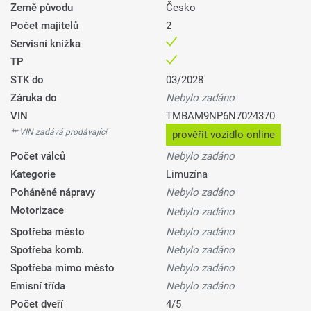
Země původu
Česko
Počet majitelů
2
Servisní knížka
TP
STK do
03/2028
Záruka do
Nebylo zadáno
VIN
TMBAM9NP6N7024370
** VIN zadává prodávající
prověřit vozidlo online
Počet válců
Nebylo zadáno
Kategorie
Limuzína
Poháněné nápravy
Nebylo zadáno
Motorizace
Nebylo zadáno
Spotřeba město
Nebylo zadáno
Spotřeba komb.
Nebylo zadáno
Spotřeba mimo město
Nebylo zadáno
Emisní třída
Nebylo zadáno
Počet dveří
4/5