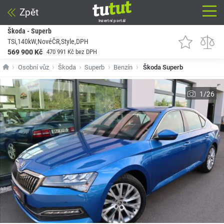
Zpět
Inzertní portál
Škoda - Superb
TSi,140kW,NovéČR,Style,DPH
569 900 Kč
470 991 Kč bez DPH
Osobní vůz
Škoda
Superb
Benzín
Škoda Superb
1/26