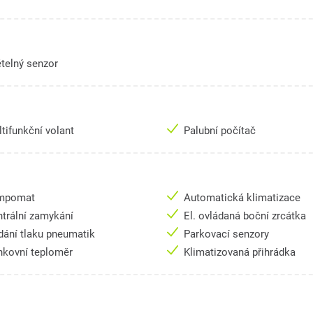
telný senzor
tifunkční volant
Palubní počítač
mpomat
Automatická klimatizace
trální zamykání
El. ovládaná boční zrcátka
dání tlaku pneumatik
Parkovací senzory
nkovní teploměr
Klimatizovaná přihrádka