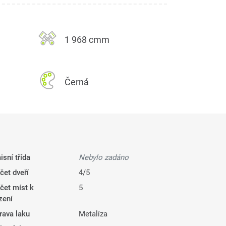
1 968 cmm
Černá
isní třída
Nebylo zadáno
čet dveří
4/5
čet míst k
5
zení
rava laku
Metalíza