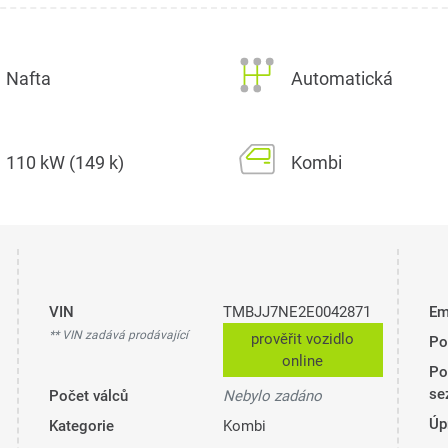
Nafta
Automatická
110 kW (149 k)
Kombi
VIN
TMBJJ7NE2E0042871
Em
** VIN zadává prodávající
prověřit vozidlo
Po
online
Po
se
Počet válců
Nebylo zadáno
Úp
Kategorie
Kombi