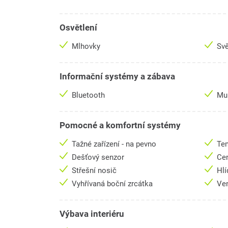
Osvětlení
Mlhovky
Svě
Informační systémy a zábava
Bluetooth
Mul
Pomocné a komfortní systémy
Tažné zařízení - na pevno
Te
Dešťový senzor
Cen
Střešní nosič
Hlí
Vyhřívaná boční zrcátka
Ve
Výbava interiéru