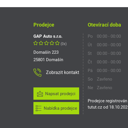
Prodejce
Otevírací doba
GAP Auto s.r.o.
Po
00:00 - 00:00
(0x)
Út
00:00 - 00:00
Domašín 223
St
00:00 - 00:00
25801 Domašín
Čt
00:00 - 00:00
Pá
00:00 - 00:00
Zobrazit kontakt
So
Zavřeno
Ne
Zavřeno
Napsat prodejci
Prodejce registrován
tutut.cz od 18.10.202
Nabídka prodejce