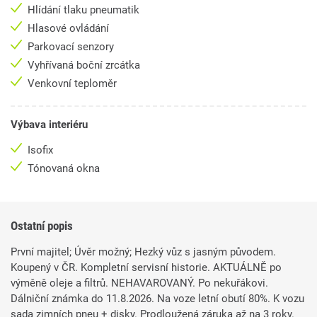
Hlídání tlaku pneumatik
Hlasové ovládání
Parkovací senzory
Vyhřívaná boční zrcátka
Venkovní teploměr
Výbava interiéru
Isofix
Tónovaná okna
Ostatní popis
První majitel; Úvěr možný; Hezký vůz s jasným původem.
Koupený v ČR. Kompletní servisní historie. AKTUÁLNĚ po
výměně oleje a filtrů. NEHAVAROVANÝ. Po nekuřákovi.
Dálniční známka do 11.8.2026. Na voze letní obutí 80%. K vozu
sada zimních pneu + disky. Prodloužená záruka až na 3 roky.