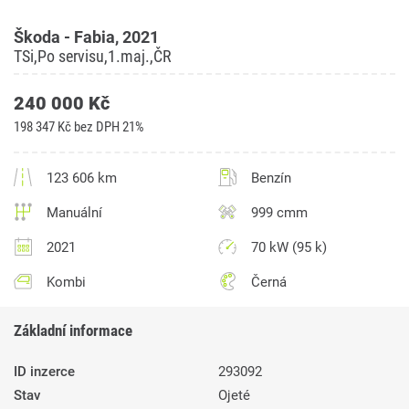
Škoda - Fabia, 2021
TSi,Po servisu,1.maj.,ČR
240 000 Kč
198 347 Kč bez DPH 21%
123 606 km
Benzín
Manuální
999 cmm
2021
70 kW (95 k)
Kombi
Černá
Základní informace
ID inzerce
293092
Stav
Ojeté