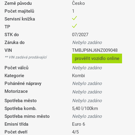
Země původu
Česko
Počet majitelů
1
Servisní knížka
TP
STK do
07/2027
Záruka do
Nebylo zadáno
VIN
TMBJP6NJ6NZ009048
** VIN zadává prodávající
prověřit vozidlo online
Počet válců
Nebylo zadáno
Kategorie
Kombi
Poháněné nápravy
Nebylo zadáno
Motorizace
Nebylo zadáno
Spotřeba město
Nebylo zadáno
Spotřeba komb.
5,40 l/100km
Spotřeba mimo město
Nebylo zadáno
Emisní třída
Euro 6
Počet dveří
4/5