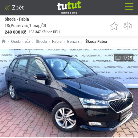
Zpět
Inzertní portál
Škoda - Fabia
TSi,Po servisu,1.maj.,ČR
240 000 Kč
198 347 Kč bez DPH
Osobní vůz
Škoda
Fabia
Benzín
Škoda Fabia
1/25