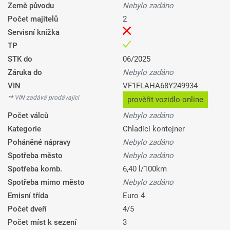
Země původu
Nebylo zadáno
Počet majitelů
2
Servisní knížka
TP
STK do
06/2025
Záruka do
Nebylo zadáno
VIN
VF1FLAHA68Y249934
** VIN zadává prodávající
prověřit vozidlo online
Počet válců
Nebylo zadáno
Kategorie
Chladící kontejner
Poháněné nápravy
Nebylo zadáno
Spotřeba město
Nebylo zadáno
Spotřeba komb.
6,40 l/100km
Spotřeba mimo město
Nebylo zadáno
Emisní třída
Euro 4
Počet dveří
4/5
Počet míst k sezení
3