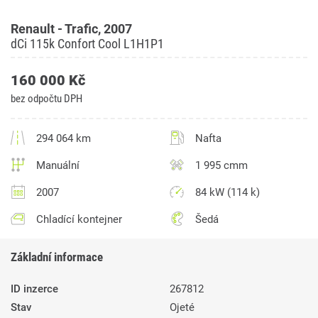
Renault - Trafic, 2007
dCi 115k Confort Cool L1H1P1
160 000 Kč
bez odpočtu DPH
294 064 km
Nafta
Manuální
1 995 cmm
2007
84 kW (114 k)
Chladící kontejner
Šedá
Základní informace
ID inzerce
267812
Stav
Ojeté