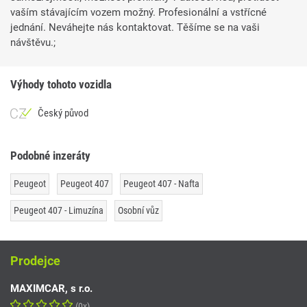
vaším stávajícím vozem možný. Profesionální a vstřícné
jednání. Neváhejte nás kontaktovat. Těšíme se na vaši
návštěvu.;
Výhody tohoto vozidla
Český původ
Podobné inzeráty
Peugeot
Peugeot 407
Peugeot 407 - Nafta
Peugeot 407 - Limuzína
Osobní vůz
Prodejce
MAXIMCAR, s r.o.
(0x)