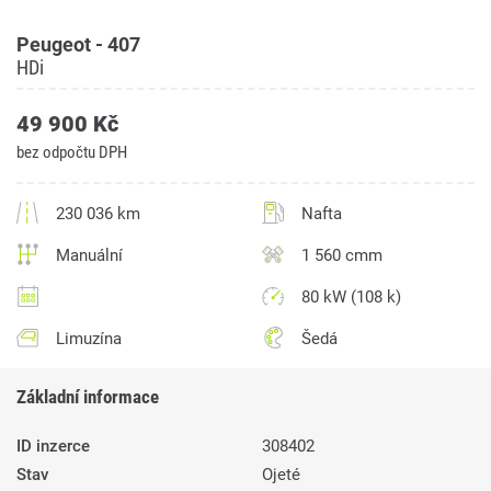
Peugeot - 407
HDi
49 900 Kč
bez odpočtu DPH
230 036 km
Nafta
Manuální
1 560 cmm
80 kW (108 k)
Limuzína
Šedá
Základní informace
ID inzerce
308402
Stav
Ojeté