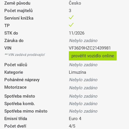
Země původu
Česko
Počet majitelů
3
Servisní knížka
TP
STK do
11/2026
Záruka do
Nebylo zadáno
VIN
VF36D9HZC21439981
** VIN zadává prodávající
prověřit vozidlo online
Počet válců
Nebylo zadáno
Kategorie
Limuzína
Poháněné nápravy
Nebylo zadáno
Motorizace
Nebylo zadáno
Spotřeba město
Nebylo zadáno
Spotřeba komb.
Nebylo zadáno
Spotřeba mimo město
Nebylo zadáno
Emisní třída
Euro 4
Počet dveří
4/5