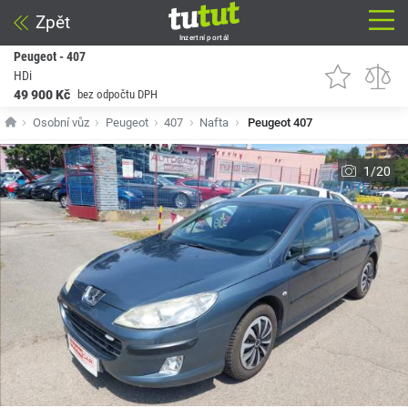
Zpět
Inzertní portál
Peugeot - 407
HDi
49 900 Kč
bez odpočtu DPH
Osobní vůz
Peugeot
407
Nafta
Peugeot 407
1/20