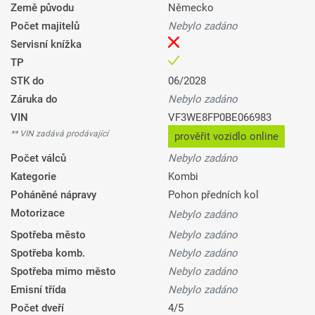
Země původu
Německo
Počet majitelů
Nebylo zadáno
Servisní knížka
TP
STK do
06/2028
Záruka do
Nebylo zadáno
VIN
VF3WE8FP0BE066983
** VIN zadává prodávající
prověřit vozidlo online
Počet válců
Nebylo zadáno
Kategorie
Kombi
Poháněné nápravy
Pohon předních kol
Motorizace
Nebylo zadáno
Spotřeba město
Nebylo zadáno
Spotřeba komb.
Nebylo zadáno
Spotřeba mimo město
Nebylo zadáno
Emisní třída
Nebylo zadáno
Počet dveří
4/5