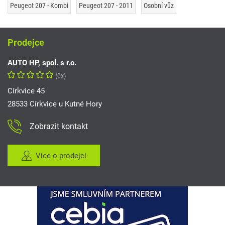
Peugeot 207 - Kombi
Peugeot 207 - 2011
Osobní vůz
Prodejce
AUTO HP, spol. s r.o.
(0x)
Církvice 45
28533 Církvice u Kutné Hory
Zobrazit kontakt
Více o prodejci