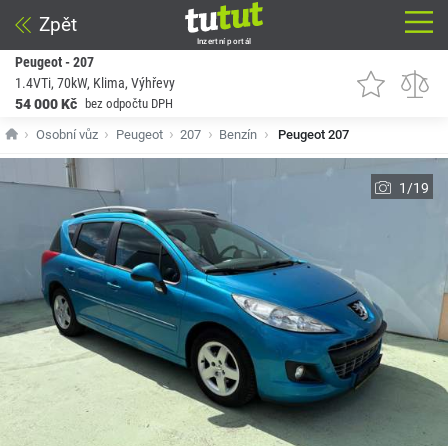
Zpět
Inzertní portál
Peugeot - 207
1.4VTi, 70kW, Klima, Výhřevy
54 000 Kč
bez odpočtu DPH
Osobní vůz
Peugeot
207
Benzín
Peugeot 207
1/19