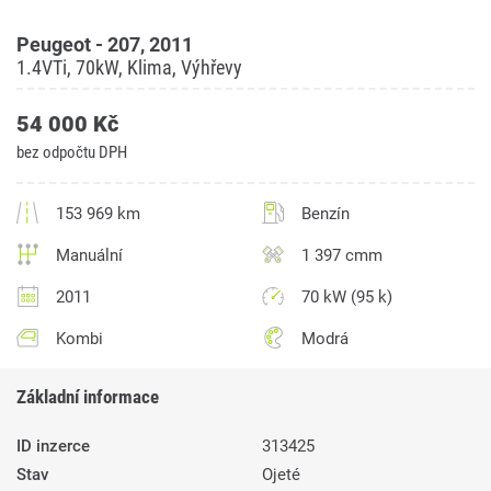
Peugeot - 207, 2011
1.4VTi, 70kW, Klima, Výhřevy
54 000 Kč
bez odpočtu DPH
153 969 km
Benzín
Manuální
1 397 cmm
2011
70 kW (95 k)
Kombi
Modrá
Základní informace
ID inzerce
313425
Stav
Ojeté